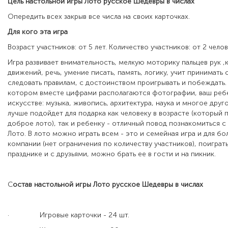
Цель настольной игры Лото русское Шедевры в числах
Опередить всех закрыв все числа на своих карточках.
Для кого эта игра
Возраст участников: от 5 лет. Количество участников: от 2 челов
Игра развивает внимательность, мелкую моторику пальцев рук 
движений, речь, умение писать, память, логику, учит принимать
следовать правилам, с достоинством проигрывать и побеждать.
котором вместе цифрами располагаются фотографии, ваш ребе
искусстве: музыка, живопись, архитектура, наука и многое друго
лучше подойдет для подарка как человеку в возрасте (который
доброе лото), так и ребенку - отличный повод познакомиться с
Лото. В лото можно играть всем - это и семейная игра и для 
компании (нет ограничения по количеству участников), поиграт
празднике и с друзьями, можно брать ее в гости и на пикник.
С
остав настольной игры Лото русское Шедевры в числах
·
Игровые карточки - 24 шт.