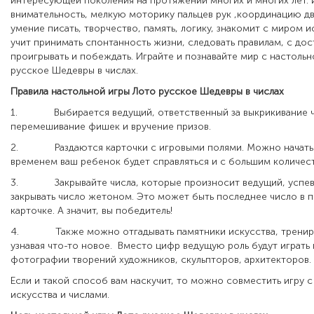
интересующей поколения на протяжении многих и многих лет. 
внимательность, мелкую моторику пальцев рук ,координацию дв
умение писать, творчество, память, логику, знакомит с миром ис
учит принимать спонтанность жизни, следовать правилам, с до
проигрывать и побеждать.
Играйте и познавайте мир с настоль
русское Шедевры в числах.
Правила настольной игры Лото русское Шедевры в числах
1.
Выбирается ведущий, ответственный за выкрикивание 
перемешивание фишек и вручение призов.
2.
Раздаются карточки с игровыми полями. Можно начать 
временем ваш ребенок будет справляться и с большим количес
3.
Закрывайте числа, которые произносит ведущий, успев
закрывать число жетоном. Это может быть последнее число в п
карточке. А значит, вы победитель!
4.
Также можно отгадывать памятники искусства, тренир
узнавая что-то новое. Вместо цифр ведущую роль будут играть
фотографии творений художников, скульпторов, архитекторов.
Если и такой способ вам наскучит, то можно совместить игру 
искусства и числами.