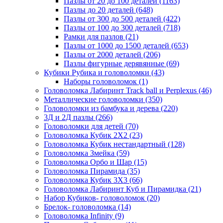
Пазлы от 20 до 100 деталей
(1163)
Пазлы до 20 деталей
(648)
Пазлы от 300 до 500 деталей
(422)
Пазлы от 100 до 300 деталей
(718)
Рамки для пазлов
(21)
Пазлы от 1000 до 1500 деталей
(653)
Пазлы от 2000 деталей
(206)
Пазлы фигурные дерявянные
(69)
Кубики Рубика и головоломки
(43)
Наборы головоломок
(1)
Головоломка Лабиринт Track ball и Perplexus
(46)
Металлические головоломки
(350)
Головоломки из бамбука и дерева
(220)
3Д и 2Д пазлы
(266)
Головоломки для детей
(70)
Головоломка Кубик 2Х2
(23)
Головоломка Кубик нестандартный
(128)
Головоломка Змейка
(59)
Головоломка Орбо и Шар
(15)
Головоломка Пирамида
(35)
Головоломка Кубик 3Х3
(66)
Головоломка Лабиринт Куб и Пирамидка
(21)
Набор Кубиков- головоломок
(20)
Брелок- головоломка
(14)
Головоломка Infinity
(9)