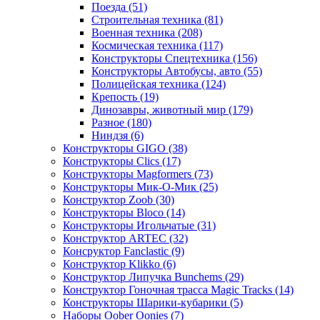
Поезда
(51)
Строительная техника
(81)
Военная техника
(208)
Космическая техника
(117)
Конструкторы Спецтехника
(156)
Конструкторы Автобусы, авто
(55)
Полицейская техника
(124)
Крепость
(19)
Динозавры, животный мир
(179)
Разное
(180)
Ниндзя
(6)
Конструкторы GIGO
(38)
Конструкторы Clics
(17)
Конструкторы Magformers
(73)
Конструкторы Мик-О-Мик
(25)
Конструктор Zoob
(30)
Конструкторы Bloco
(14)
Конструкторы Игольчатые
(31)
Конструктор ARTEC
(32)
Консруктор Fanclastic
(9)
Конструктор Klikko
(6)
Конструктор Липучка Bunchems
(29)
Конструктор Гоночная трасса Magic Tracks
(14)
Конструкторы Шарики-кубарики
(5)
Наборы Oober Oonies
(7)