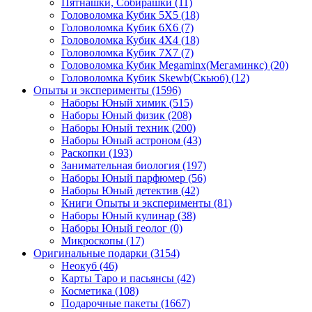
Пятнашки, Собирашки
(11)
Головоломка Кубик 5Х5
(18)
Головоломка Кубик 6Х6
(7)
Головоломка Кубик 4Х4
(18)
Головоломка Кубик 7Х7
(7)
Головоломка Кубик Megaminx(Мегаминкс)
(20)
Головоломка Кубик Skewb(Скьюб)
(12)
Опыты и эксперименты
(1596)
Наборы Юный химик
(515)
Наборы Юный физик
(208)
Наборы Юный техник
(200)
Наборы Юный астроном
(43)
Раскопки
(193)
Занимательная биология
(197)
Наборы Юный парфюмер
(56)
Наборы Юный детектив
(42)
Книги Опыты и эксперименты
(81)
Наборы Юный кулинар
(38)
Наборы Юный геолог
(0)
Микроскопы
(17)
Оригинальные подарки
(3154)
Неокуб
(46)
Карты Таро и пасьянсы
(42)
Косметика
(108)
Подарочные пакеты
(1667)