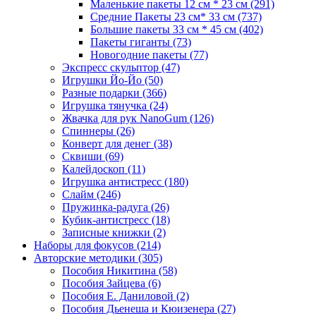
Маленькие пакеты 12 см * 23 см
(291)
Средние Пакеты 23 см* 33 см
(737)
Большие пакеты 33 см * 45 см
(402)
Пакеты гиганты
(73)
Новогодние пакеты
(77)
Экспресс скульптор
(47)
Игрушки Йо-Йо
(50)
Разные подарки
(366)
Игрушка тянучка
(24)
Жвачка для рук NanoGum
(126)
Спиннеры
(26)
Конверт для денег
(38)
Сквиши
(69)
Калейдоскоп
(11)
Игрушка антистресс
(180)
Слайм
(246)
Пружинка-радуга
(26)
Кубик-антистресс
(18)
Записные книжки
(2)
Наборы для фокусов
(214)
Авторские методики
(305)
Пособия Никитина
(58)
Пособия Зайцева
(6)
Пособия Е. Даниловой
(2)
Пособия Дьенеша и Кюизенера
(27)