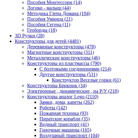
Пособия Монтессори
(14)
Логико - малыш
(44)
Методика Глена Домана
(104)
Пособия Умница
(21)
Пособия Сегена
(11)
Геоборды
(18)
3D Ручки
(28)
Конструкторы для детей
(4481)
Деревянные конструкторы
(478)
Магнитные конструкторы
(311)
Металлические конструкторы
(46)
Конструкторы из пластмассы
(790)
С болтовыми соединениями
(214)
Другие конструкторы
(531)
Конструктор Веселые горки
(61)
Конструкторы Брикник
(34)
Электронные , динамические , на Р/У
(218)
Конструкторы аналог Lego
(2110)
Замки, дома, кареты
(262)
Роботы
(142)
Пожарная техника
(93)
Пиратские корабли
(35)
Водный транспорт
(41)
Гоночные машины
(165)
Воздушный транспорт
(104)