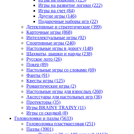
Игры на развитие логики
(222)
Игры на счет
(84)
Другие игры
(146)
Подарочные наборы игр
(22)
Детективные и стратегические
(399)
Карточные игры
(868)
Интеллектуальные игры
(92)
Спортивные игры
(240)
Настольные игры в дорогу
(148)
Шахматы, шашки и нарды
(238)
Русское лото
(26)
Покер
(89)
Настольные игры со словами
(69)
Фанты
(91)
Квесты игры
(125)
Романтические игры
(2)
Настольные игры для взрослых
(260)
Аксессуары для настольных игр
(36)
Протекторы
(35)
Игры BRAINY TRAINY
(11)
Игры со скидкой
(8)
Головоломки и пазлы
(5633)
Головоломка пластмассовая
(251)
Пазлы
(3901)