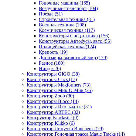
Гоночные машины
(165)
Воздушный транспорт
(104)
Поезда
(51)
Строительная техника
(81)
Военная техника
(208)
Космическая техника
(117)
Конструкторы Спецтехника
(156)
Конструкторы Автобусы, авто
(55)
Полицейская техника
(124)
Крепость
(19)
Динозавры, животный мир
(179)
Разное
(180)
Ниндзя
(6)
Конструкторы GIGO
(38)
Конструкторы Clics
(17)
Конструкторы Magformers
(73)
Конструкторы Мик-О-Мик
(25)
Конструктор Zoob
(30)
Конструкторы Bloco
(14)
Конструкторы Игольчатые
(31)
Конструктор ARTEC
(32)
Консруктор Fanclastic
(9)
Конструктор Klikko
(6)
Конструктор Липучка Bunchems
(29)
Конструктор Гоночная трасса Magic Tracks
(14)