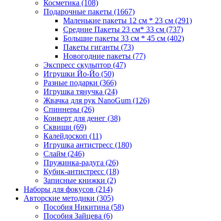
Косметика
(108)
Подарочные пакеты
(1667)
Маленькие пакеты 12 см * 23 см
(291)
Средние Пакеты 23 см* 33 см
(737)
Большие пакеты 33 см * 45 см
(402)
Пакеты гиганты
(73)
Новогодние пакеты
(77)
Экспресс скульптор
(47)
Игрушки Йо-Йо
(50)
Разные подарки
(366)
Игрушка тянучка
(24)
Жвачка для рук NanoGum
(126)
Спиннеры
(26)
Конверт для денег
(38)
Сквиши
(69)
Калейдоскоп
(11)
Игрушка антистресс
(180)
Слайм
(246)
Пружинка-радуга
(26)
Кубик-антистресс
(18)
Записные книжки
(2)
Наборы для фокусов
(214)
Авторские методики
(305)
Пособия Никитина
(58)
Пособия Зайцева
(6)