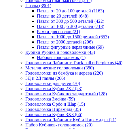
Головоломка пластмассовая
(251)
Пазлы
(3901)
Пазлы от 20 до 100 деталей
(1163)
Пазлы до 20 деталей
(648)
Пазлы от 300 до 500 деталей
(422)
Пазлы от 100 до 300 деталей
(718)
Рамки для пазлов
(21)
Пазлы от 1000 до 1500 деталей
(653)
Пазлы от 2000 деталей
(206)
Пазлы фигурные дерявянные
(69)
Кубики Рубика и головоломки
(43)
Наборы головоломок
(1)
Головоломка Лабиринт Track ball и Perplexus
(46)
Металлические головоломки
(350)
Головоломки из бамбука и дерева
(220)
3Д и 2Д пазлы
(266)
Головоломки для детей
(70)
Головоломка Кубик 2Х2
(23)
Головоломка Кубик нестандартный
(128)
Головоломка Змейка
(59)
Головоломка Орбо и Шар
(15)
Головоломка Пирамида
(35)
Головоломка Кубик 3Х3
(66)
Головоломка Лабиринт Куб и Пирамидка
(21)
Набор Кубиков- головоломок
(20)