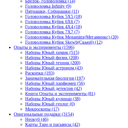
Брелок- головоломка
(14)
Головоломка Infinity
(9)
Пятнашки, Собирашки
(11)
Головоломка Кубик 5Х5
(18)
Головоломка Кубик 6Х6
(7)
Головоломка Кубик 4Х4
(18)
Головоломка Кубик 7Х7
(7)
Головоломка Кубик Megaminx(Мегаминкс)
(20)
Головоломка Кубик Skewb(Скьюб)
(12)
Опыты и эксперименты
(1596)
Наборы Юный химик
(515)
Наборы Юный физик
(208)
Наборы Юный техник
(200)
Наборы Юный астроном
(43)
Раскопки
(193)
Занимательная биология
(197)
Наборы Юный парфюмер
(56)
Наборы Юный детектив
(42)
Книги Опыты и эксперименты
(81)
Наборы Юный кулинар
(38)
Наборы Юный геолог
(0)
Микроскопы
(17)
Оригинальные подарки
(3154)
Неокуб
(46)
Карты Таро и пасьянсы
(42)