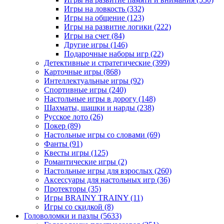
Игры на ловкость
(332)
Игры на общение
(123)
Игры на развитие логики
(222)
Игры на счет
(84)
Другие игры
(146)
Подарочные наборы игр
(22)
Детективные и стратегические
(399)
Карточные игры
(868)
Интеллектуальные игры
(92)
Спортивные игры
(240)
Настольные игры в дорогу
(148)
Шахматы, шашки и нарды
(238)
Русское лото
(26)
Покер
(89)
Настольные игры со словами
(69)
Фанты
(91)
Квесты игры
(125)
Романтические игры
(2)
Настольные игры для взрослых
(260)
Аксессуары для настольных игр
(36)
Протекторы
(35)
Игры BRAINY TRAINY
(11)
Игры со скидкой
(8)
Головоломки и пазлы
(5633)