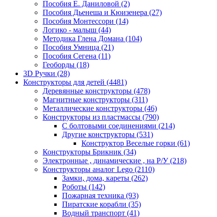
Пособия Е. Даниловой
(2)
Пособия Дьенеша и Кюизенера
(27)
Пособия Монтессори
(14)
Логико - малыш
(44)
Методика Глена Домана
(104)
Пособия Умница
(21)
Пособия Сегена
(11)
Геоборды
(18)
3D Ручки
(28)
Конструкторы для детей
(4481)
Деревянные конструкторы
(478)
Магнитные конструкторы
(311)
Металлические конструкторы
(46)
Конструкторы из пластмассы
(790)
С болтовыми соединениями
(214)
Другие конструкторы
(531)
Конструктор Веселые горки
(61)
Конструкторы Брикник
(34)
Электронные , динамические , на Р/У
(218)
Конструкторы аналог Lego
(2110)
Замки, дома, кареты
(262)
Роботы
(142)
Пожарная техника
(93)
Пиратские корабли
(35)
Водный транспорт
(41)