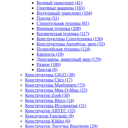
Водный транспорт
(41)
Гоночные машины
(165)
Воздушный транспорт
(104)
Поезда
(51)
Строительная техника
(81)
Военная техника
(208)
Космическая техника
(117)
Конструкторы Спецтехника
(156)
Конструкторы Автобусы, авто
(55)
Полицейская техника
(124)
Крепость
(19)
Динозавры, животный мир
(179)
Разное
(180)
Ниндзя
(6)
Конструкторы GIGO
(38)
Конструкторы Clics
(17)
Конструкторы Magformers
(73)
Конструкторы Мик-О-Мик
(25)
Конструктор Zoob
(30)
Конструкторы Bloco
(14)
Конструкторы Игольчатые
(31)
Конструктор ARTEC
(32)
Консруктор Fanclastic
(9)
Конструктор Klikko
(6)
Конструктор Липучка Bunchems
(29)