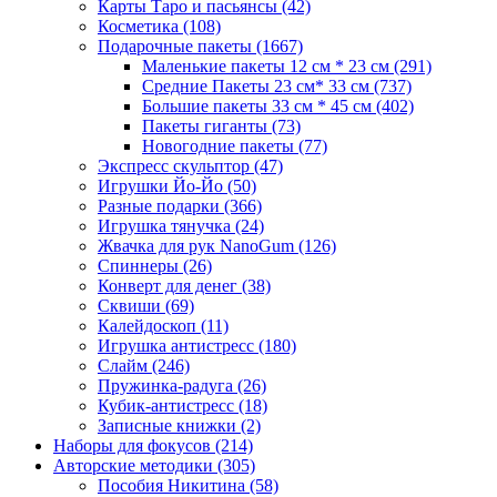
Карты Таро и пасьянсы
(42)
Косметика
(108)
Подарочные пакеты
(1667)
Маленькие пакеты 12 см * 23 см
(291)
Средние Пакеты 23 см* 33 см
(737)
Большие пакеты 33 см * 45 см
(402)
Пакеты гиганты
(73)
Новогодние пакеты
(77)
Экспресс скульптор
(47)
Игрушки Йо-Йо
(50)
Разные подарки
(366)
Игрушка тянучка
(24)
Жвачка для рук NanoGum
(126)
Спиннеры
(26)
Конверт для денег
(38)
Сквиши
(69)
Калейдоскоп
(11)
Игрушка антистресс
(180)
Слайм
(246)
Пружинка-радуга
(26)
Кубик-антистресс
(18)
Записные книжки
(2)
Наборы для фокусов
(214)
Авторские методики
(305)
Пособия Никитина
(58)