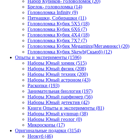
Набор Кубиков- головоломок
(20)
Брелок- головоломка
(14)
Головоломка Infinity
(9)
Пятнашки, Собирашки
(11)
Головоломка Кубик 5Х5
(18)
Головоломка Кубик 6Х6
(7)
Головоломка Кубик 4Х4
(18)
Головоломка Кубик 7Х7
(7)
Головоломка Кубик Megaminx(Мегаминкс)
(20)
Головоломка Кубик Skewb(Скьюб)
(12)
Опыты и эксперименты
(1596)
Наборы Юный химик
(515)
Наборы Юный физик
(208)
Наборы Юный техник
(200)
Наборы Юный астроном
(43)
Раскопки
(193)
Занимательная биология
(197)
Наборы Юный парфюмер
(56)
Наборы Юный детектив
(42)
Книги Опыты и эксперименты
(81)
Наборы Юный кулинар
(38)
Наборы Юный геолог
(0)
Микроскопы
(17)
Оригинальные подарки
(3154)
Неокуб
(46)