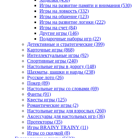
Игры на развитие памяти и внимания
(530)
Игры на ловкость
(332)
Игры на общение
(123)
Игры на развитие логики
(222)
Игры на счет
(84)
Другие игры
(146)
Подарочные наборы игр
(22)
Детективные и стратегические
(399)
Карточные игры
(868)
Интеллектуальные игры
(92)
Спортивные игры
(240)
Настольные игры в дорогу
(148)
Шахматы, шашки и нарды
(238)
Русское лото
(26)
Покер
(89)
Настольные игры со словами
(69)
Фанты
(91)
Квесты игры
(125)
Романтические игры
(2)
Настольные игры для взрослых
(260)
Аксессуары для настольных игр
(36)
Протекторы
(35)
Игры BRAINY TRAINY
(11)
Игры со скидкой
(8)