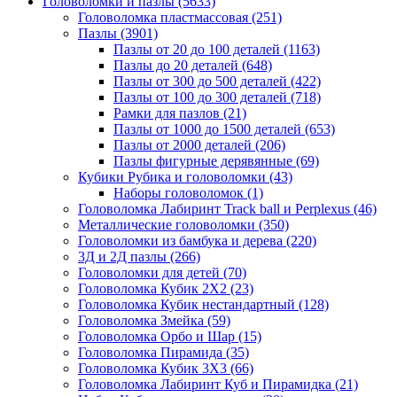
Головоломки и пазлы
(5633)
Головоломка пластмассовая
(251)
Пазлы
(3901)
Пазлы от 20 до 100 деталей
(1163)
Пазлы до 20 деталей
(648)
Пазлы от 300 до 500 деталей
(422)
Пазлы от 100 до 300 деталей
(718)
Рамки для пазлов
(21)
Пазлы от 1000 до 1500 деталей
(653)
Пазлы от 2000 деталей
(206)
Пазлы фигурные дерявянные
(69)
Кубики Рубика и головоломки
(43)
Наборы головоломок
(1)
Головоломка Лабиринт Track ball и Perplexus
(46)
Металлические головоломки
(350)
Головоломки из бамбука и дерева
(220)
3Д и 2Д пазлы
(266)
Головоломки для детей
(70)
Головоломка Кубик 2Х2
(23)
Головоломка Кубик нестандартный
(128)
Головоломка Змейка
(59)
Головоломка Орбо и Шар
(15)
Головоломка Пирамида
(35)
Головоломка Кубик 3Х3
(66)
Головоломка Лабиринт Куб и Пирамидка
(21)