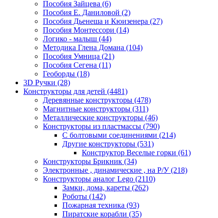
Пособия Зайцева
(6)
Пособия Е. Даниловой
(2)
Пособия Дьенеша и Кюизенера
(27)
Пособия Монтессори
(14)
Логико - малыш
(44)
Методика Глена Домана
(104)
Пособия Умница
(21)
Пособия Сегена
(11)
Геоборды
(18)
3D Ручки
(28)
Конструкторы для детей
(4481)
Деревянные конструкторы
(478)
Магнитные конструкторы
(311)
Металлические конструкторы
(46)
Конструкторы из пластмассы
(790)
С болтовыми соединениями
(214)
Другие конструкторы
(531)
Конструктор Веселые горки
(61)
Конструкторы Брикник
(34)
Электронные , динамические , на Р/У
(218)
Конструкторы аналог Lego
(2110)
Замки, дома, кареты
(262)
Роботы
(142)
Пожарная техника
(93)
Пиратские корабли
(35)