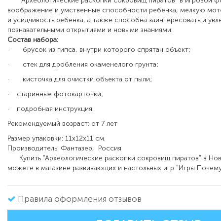
"Археологические раскопки сокровищ пиратов" в игровой ф
воображение и умственные способности ребенка, мелкую мото
и усидчивость ребенка, а также способна заинтересовать и увл
познавательными открытиями и новыми знаниями.
Состав набора:
·
брусок из гипса, внутри которого спрятан объект;
·
стек для дробления окаменелого грунта;
·
кисточка для очистки объекта от пыли;
·
старинные фотокарточки;
·
подробная инструкция
.
Рекомендуемый возраст: от 7 лет
Размер упаковки: 11х12х11 см.
Производитель: Фантазер, Россия
Купить "Археологические раскопки сокровищ пиратов" в Но
можете в магазине развивающих и настольных игр "Игры Почему
Правила оформления отзывов