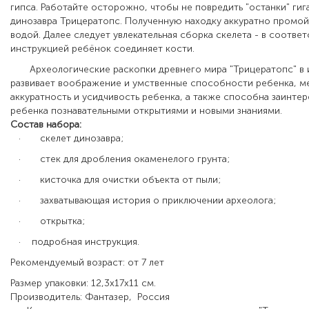
гипса.
Работайте осторожно, чтобы не повредить "останки" гиг
динозавра Трицератопс.
Полученную находку аккуратно промо
водой.
Далее следует увлекательная сборка скелета - в соотве
инструкцией ребёнок соединяет кости.
Археологические раскопки древнего мира "Трицератопс" в 
развивает воображение и умственные способности ребенка, м
аккуратность и усидчивость ребенка, а также способна заинтер
ребенка познавательными открытиями и новыми знаниями.
Состав набора:
·
скелет динозавра;
·
стек для дробления окаменелого грунта;
·
кисточка для очистки объекта от пыли;
·
захватывающая история о приключении археолога;
·
открытка;
·
подробная инструкция
.
Рекомендуемый возраст: от 7 лет
Размер упаковки: 12,3х17х11 см.
Производитель: Фантазер, Россия