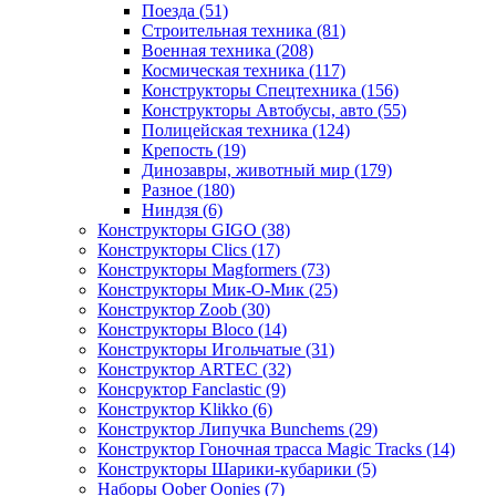
Поезда
(51)
Строительная техника
(81)
Военная техника
(208)
Космическая техника
(117)
Конструкторы Спецтехника
(156)
Конструкторы Автобусы, авто
(55)
Полицейская техника
(124)
Крепость
(19)
Динозавры, животный мир
(179)
Разное
(180)
Ниндзя
(6)
Конструкторы GIGO
(38)
Конструкторы Clics
(17)
Конструкторы Magformers
(73)
Конструкторы Мик-О-Мик
(25)
Конструктор Zoob
(30)
Конструкторы Bloco
(14)
Конструкторы Игольчатые
(31)
Конструктор ARTEC
(32)
Консруктор Fanclastic
(9)
Конструктор Klikko
(6)
Конструктор Липучка Bunchems
(29)
Конструктор Гоночная трасса Magic Tracks
(14)
Конструкторы Шарики-кубарики
(5)
Наборы Oober Oonies
(7)