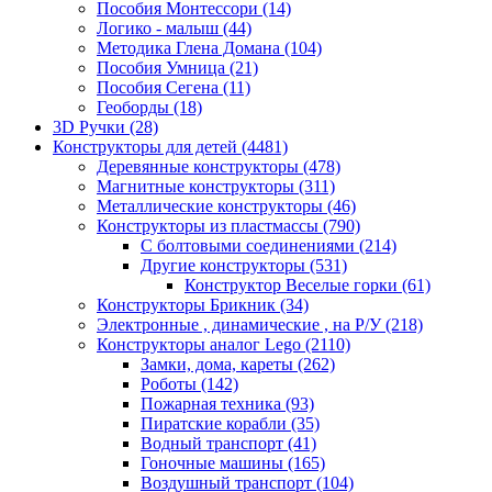
Пособия Монтессори
(14)
Логико - малыш
(44)
Методика Глена Домана
(104)
Пособия Умница
(21)
Пособия Сегена
(11)
Геоборды
(18)
3D Ручки
(28)
Конструкторы для детей
(4481)
Деревянные конструкторы
(478)
Магнитные конструкторы
(311)
Металлические конструкторы
(46)
Конструкторы из пластмассы
(790)
С болтовыми соединениями
(214)
Другие конструкторы
(531)
Конструктор Веселые горки
(61)
Конструкторы Брикник
(34)
Электронные , динамические , на Р/У
(218)
Конструкторы аналог Lego
(2110)
Замки, дома, кареты
(262)
Роботы
(142)
Пожарная техника
(93)
Пиратские корабли
(35)
Водный транспорт
(41)
Гоночные машины
(165)
Воздушный транспорт
(104)