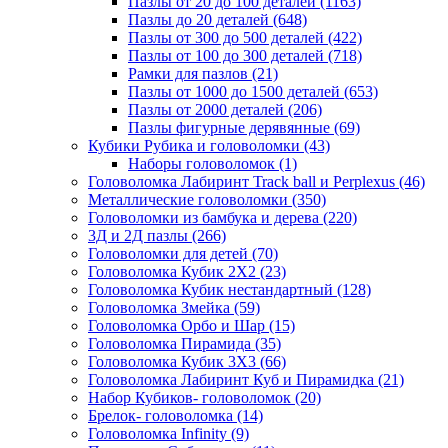
Пазлы от 20 до 100 деталей
(1163)
Пазлы до 20 деталей
(648)
Пазлы от 300 до 500 деталей
(422)
Пазлы от 100 до 300 деталей
(718)
Рамки для пазлов
(21)
Пазлы от 1000 до 1500 деталей
(653)
Пазлы от 2000 деталей
(206)
Пазлы фигурные дерявянные
(69)
Кубики Рубика и головоломки
(43)
Наборы головоломок
(1)
Головоломка Лабиринт Track ball и Perplexus
(46)
Металлические головоломки
(350)
Головоломки из бамбука и дерева
(220)
3Д и 2Д пазлы
(266)
Головоломки для детей
(70)
Головоломка Кубик 2Х2
(23)
Головоломка Кубик нестандартный
(128)
Головоломка Змейка
(59)
Головоломка Орбо и Шар
(15)
Головоломка Пирамида
(35)
Головоломка Кубик 3Х3
(66)
Головоломка Лабиринт Куб и Пирамидка
(21)
Набор Кубиков- головоломок
(20)
Брелок- головоломка
(14)
Головоломка Infinity
(9)