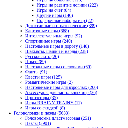
Игры на развитие логики
(222)
Игры на счет
(84)
Другие игры
(146)
Подарочные наборы игр
(22)
Детективные и стратегические
(399)
Карточные игры
(868)
Интеллектуальные игры
(92)
Спортивные игры
(240)
Настольные игры в дорогу
(148)
Шахматы, шашки и нарды
(238)
Русское лото
(26)
Покер
(89)
Настольные игры со словами
(69)
Фанты
(91)
Квесты игры
(125)
Романтические игры
(2)
Настольные игры для взрослых
(260)
Аксессуары для настольных игр
(36)
Протекторы
(35)
Игры BRAINY TRAINY
(11)
Игры со скидкой
(8)
Головоломки и пазлы
(5633)
Головоломка пластмассовая
(251)
Пазлы
(3901)