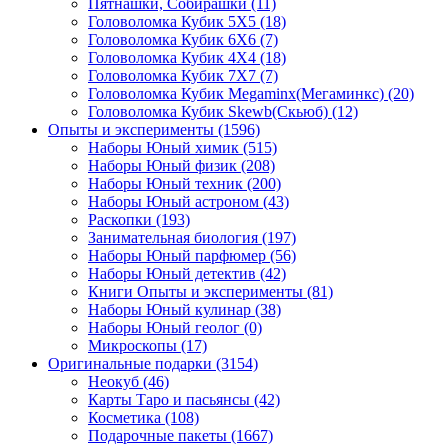
Пятнашки, Собирашки
(11)
Головоломка Кубик 5Х5
(18)
Головоломка Кубик 6Х6
(7)
Головоломка Кубик 4Х4
(18)
Головоломка Кубик 7Х7
(7)
Головоломка Кубик Megaminx(Мегаминкс)
(20)
Головоломка Кубик Skewb(Скьюб)
(12)
Опыты и эксперименты
(1596)
Наборы Юный химик
(515)
Наборы Юный физик
(208)
Наборы Юный техник
(200)
Наборы Юный астроном
(43)
Раскопки
(193)
Занимательная биология
(197)
Наборы Юный парфюмер
(56)
Наборы Юный детектив
(42)
Книги Опыты и эксперименты
(81)
Наборы Юный кулинар
(38)
Наборы Юный геолог
(0)
Микроскопы
(17)
Оригинальные подарки
(3154)
Неокуб
(46)
Карты Таро и пасьянсы
(42)
Косметика
(108)
Подарочные пакеты
(1667)