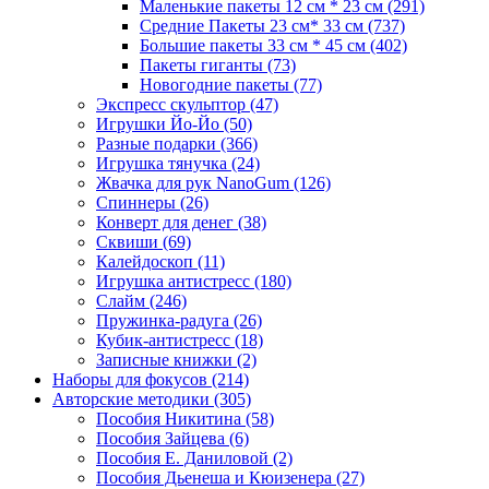
Маленькие пакеты 12 см * 23 см
(291)
Средние Пакеты 23 см* 33 см
(737)
Большие пакеты 33 см * 45 см
(402)
Пакеты гиганты
(73)
Новогодние пакеты
(77)
Экспресс скульптор
(47)
Игрушки Йо-Йо
(50)
Разные подарки
(366)
Игрушка тянучка
(24)
Жвачка для рук NanoGum
(126)
Спиннеры
(26)
Конверт для денег
(38)
Сквиши
(69)
Калейдоскоп
(11)
Игрушка антистресс
(180)
Слайм
(246)
Пружинка-радуга
(26)
Кубик-антистресс
(18)
Записные книжки
(2)
Наборы для фокусов
(214)
Авторские методики
(305)
Пособия Никитина
(58)
Пособия Зайцева
(6)
Пособия Е. Даниловой
(2)
Пособия Дьенеша и Кюизенера
(27)