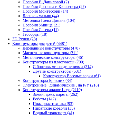
Пособия Е. Даниловой
(2)
Пособия Дьенеша и Кюизенера
(27)
Пособия Монтессори
(14)
Логико - малыш
(44)
Методика Глена Домана
(104)
Пособия Умница
(21)
Пособия Сегена
(11)
Геоборды
(18)
3D Ручки
(28)
Конструкторы для детей
(4481)
Деревянные конструкторы
(478)
Магнитные конструкторы
(311)
Металлические конструкторы
(46)
Конструкторы из пластмассы
(790)
С болтовыми соединениями
(214)
Другие конструкторы
(531)
Конструктор Веселые горки
(61)
Конструкторы Брикник
(34)
Электронные , динамические , на Р/У
(218)
Конструкторы аналог Lego
(2110)
Замки, дома, кареты
(262)
Роботы
(142)
Пожарная техника
(93)
Пиратские корабли
(35)
Водный транспорт
(41)