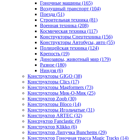
Гоночные машины
(165)
Воздушный транспорт
(104)
Поезда
(51)
Строительная техника
(81)
Военная техника
(208)
Космическая техника
(117)
Конструкторы Спецтехника
(156)
Конструкторы Автобусы, авто
(55)
Полицейская техника
(124)
Крепость
(19)
Динозавры, животный мир
(179)
Разное
(180)
Ниндзя
(6)
Конструкторы GIGO
(38)
Конструкторы Clics
(17)
Конструкторы Magformers
(73)
Конструкторы Мик-О-Мик
(25)
Конструктор Zoob
(30)
Конструкторы Bloco
(14)
Конструкторы Игольчатые
(31)
Конструктор ARTEC
(32)
Консруктор Fanclastic
(9)
Конструктор Klikko
(6)
Конструктор Липучка Bunchems
(29)
Конструктор Гоночная трасса Magic Tracks
(14)