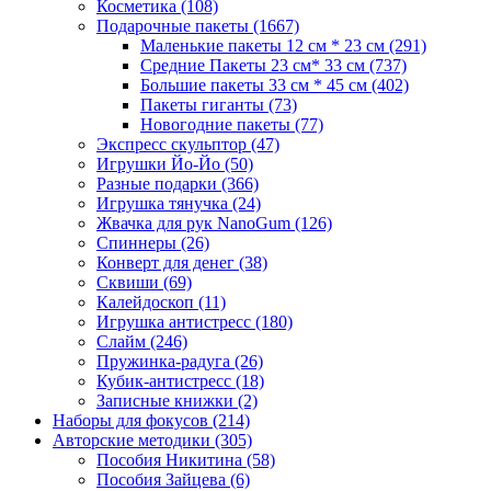
Косметика
(108)
Подарочные пакеты
(1667)
Маленькие пакеты 12 см * 23 см
(291)
Средние Пакеты 23 см* 33 см
(737)
Большие пакеты 33 см * 45 см
(402)
Пакеты гиганты
(73)
Новогодние пакеты
(77)
Экспресс скульптор
(47)
Игрушки Йо-Йо
(50)
Разные подарки
(366)
Игрушка тянучка
(24)
Жвачка для рук NanoGum
(126)
Спиннеры
(26)
Конверт для денег
(38)
Сквиши
(69)
Калейдоскоп
(11)
Игрушка антистресс
(180)
Слайм
(246)
Пружинка-радуга
(26)
Кубик-антистресс
(18)
Записные книжки
(2)
Наборы для фокусов
(214)
Авторские методики
(305)
Пособия Никитина
(58)
Пособия Зайцева
(6)