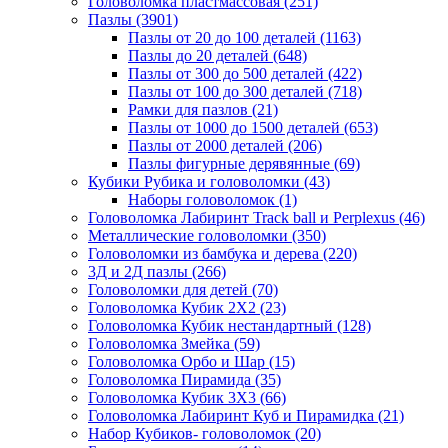
Головоломка пластмассовая
(251)
Пазлы
(3901)
Пазлы от 20 до 100 деталей
(1163)
Пазлы до 20 деталей
(648)
Пазлы от 300 до 500 деталей
(422)
Пазлы от 100 до 300 деталей
(718)
Рамки для пазлов
(21)
Пазлы от 1000 до 1500 деталей
(653)
Пазлы от 2000 деталей
(206)
Пазлы фигурные дерявянные
(69)
Кубики Рубика и головоломки
(43)
Наборы головоломок
(1)
Головоломка Лабиринт Track ball и Perplexus
(46)
Металлические головоломки
(350)
Головоломки из бамбука и дерева
(220)
3Д и 2Д пазлы
(266)
Головоломки для детей
(70)
Головоломка Кубик 2Х2
(23)
Головоломка Кубик нестандартный
(128)
Головоломка Змейка
(59)
Головоломка Орбо и Шар
(15)
Головоломка Пирамида
(35)
Головоломка Кубик 3Х3
(66)
Головоломка Лабиринт Куб и Пирамидка
(21)
Набор Кубиков- головоломок
(20)