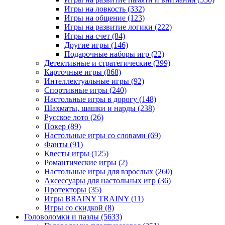
Игры на ловкость
(332)
Игры на общение
(123)
Игры на развитие логики
(222)
Игры на счет
(84)
Другие игры
(146)
Подарочные наборы игр
(22)
Детективные и стратегические
(399)
Карточные игры
(868)
Интеллектуальные игры
(92)
Спортивные игры
(240)
Настольные игры в дорогу
(148)
Шахматы, шашки и нарды
(238)
Русское лото
(26)
Покер
(89)
Настольные игры со словами
(69)
Фанты
(91)
Квесты игры
(125)
Романтические игры
(2)
Настольные игры для взрослых
(260)
Аксессуары для настольных игр
(36)
Протекторы
(35)
Игры BRAINY TRAINY
(11)
Игры со скидкой
(8)
Головоломки и пазлы
(5633)