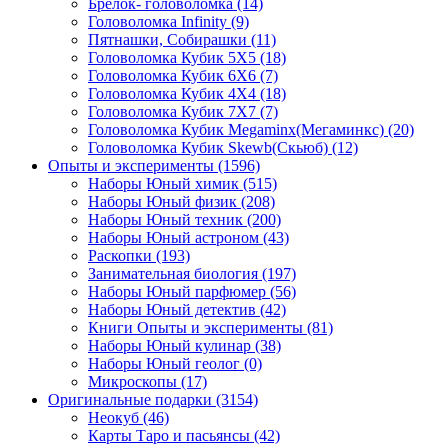
Брелок- головоломка
(14)
Головоломка Infinity
(9)
Пятнашки, Собирашки
(11)
Головоломка Кубик 5Х5
(18)
Головоломка Кубик 6Х6
(7)
Головоломка Кубик 4Х4
(18)
Головоломка Кубик 7Х7
(7)
Головоломка Кубик Megaminx(Мегаминкс)
(20)
Головоломка Кубик Skewb(Скьюб)
(12)
Опыты и эксперименты
(1596)
Наборы Юный химик
(515)
Наборы Юный физик
(208)
Наборы Юный техник
(200)
Наборы Юный астроном
(43)
Раскопки
(193)
Занимательная биология
(197)
Наборы Юный парфюмер
(56)
Наборы Юный детектив
(42)
Книги Опыты и эксперименты
(81)
Наборы Юный кулинар
(38)
Наборы Юный геолог
(0)
Микроскопы
(17)
Оригинальные подарки
(3154)
Неокуб
(46)
Карты Таро и пасьянсы
(42)