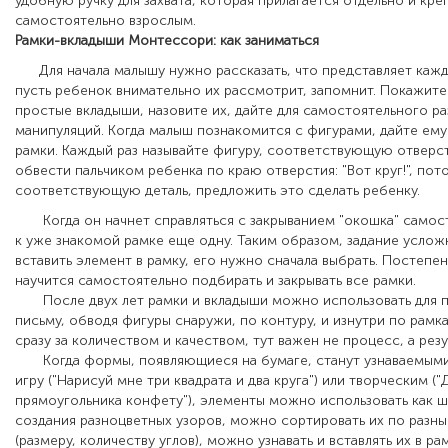
удобную ручку для захвата, которая прилагается отдельно и кре
самостоятельно взрослым.
Рамки-вкладыши Монтессори: как заниматься
Для начала малышу нужно рассказать, что представляет кажд
пусть ребенок внимательно их рассмотрит, запомнит. Покажит
простые вкладыши, назовите их, дайте для самостоятельного ра
манипуляций. Когда малыш познакомится с фигурами, дайте ем
рамки. Каждый раз называйте фигуру, соответствующую отвер
обвести пальчиком ребенка по краю отверстия: "Вот круг!", пот
соответствующую деталь, предложить это сделать ребенку.
Когда он начнет справляться с закрыванием "окошка" самос
к уже знакомой рамке еще одну. Таким образом, задание услож
вставить элемент в рамку, его нужно сначала выбрать. Постепе
научится самостоятельно подбирать и закрывать все рамки.
После двух лет рамки и вкладыши можно использовать для п
письму, обводя фигуры снаружи, по контуру, и изнутри по рамк
сразу за количеством и качеством, тут важен не процесс, а резу
Когда формы, появляющиеся на бумаге, станут узнаваемыми,
игру ("Нарисуй мне три квадрата и два круга") или творческим (
прямоугольника конфету"), элементы можно использовать как 
создания разноцветных узоров, можно сортировать их по разн
(размеру, количеству углов), можно узнавать и вставлять их в ра