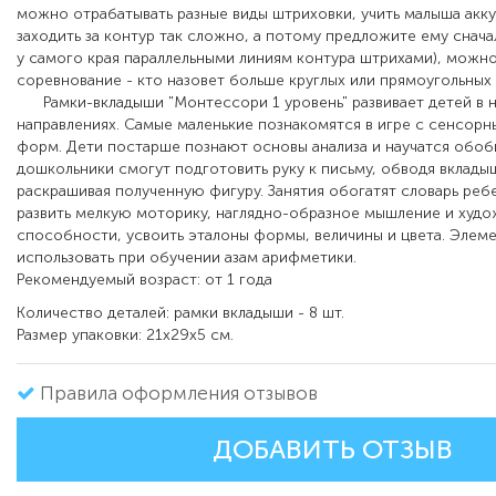
можно отрабатывать разные виды штриховки, учить малыша акку
заходить за контур так сложно, а потому предложите ему снача
у самого края параллельными линиям контура штрихами), можно
соревнование - кто назовет больше круглых или прямоугольных
Рамки-вкладыши "Монтессори 1 уровень" развивает детей в н
направлениях. Самые маленькие познакомятся в игре с сенсор
форм. Дети постарше познают основы анализа и научатся обоб
дошкольники смогут подготовить руку к письму, обводя вклады
раскрашивая полученную фигуру. Занятия обогатят словарь реб
развить мелкую моторику, наглядно-образное мышление и худ
способности, усвоить эталоны формы, величины и цвета. Эле
использовать при обучении азам арифметики.
Рекомендуемый возраст: от 1 года
Количество деталей: рамки вкладыши - 8 шт.
Размер упаковки: 21х29х5 см.
Правила оформления отзывов
ДОБАВИТЬ ОТЗЫВ