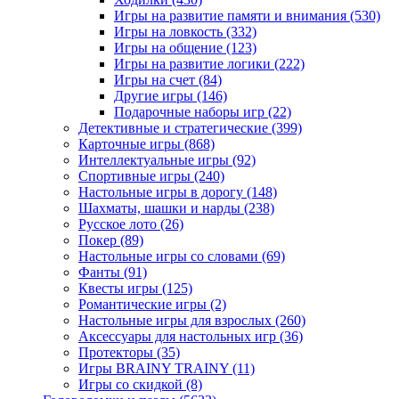
Игры на развитие памяти и внимания
(530)
Игры на ловкость
(332)
Игры на общение
(123)
Игры на развитие логики
(222)
Игры на счет
(84)
Другие игры
(146)
Подарочные наборы игр
(22)
Детективные и стратегические
(399)
Карточные игры
(868)
Интеллектуальные игры
(92)
Спортивные игры
(240)
Настольные игры в дорогу
(148)
Шахматы, шашки и нарды
(238)
Русское лото
(26)
Покер
(89)
Настольные игры со словами
(69)
Фанты
(91)
Квесты игры
(125)
Романтические игры
(2)
Настольные игры для взрослых
(260)
Аксессуары для настольных игр
(36)
Протекторы
(35)
Игры BRAINY TRAINY
(11)
Игры со скидкой
(8)