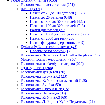
Головоломки и пазлы
(5633)
Головоломка пластмассовая
(251)
Пазлы
(3901)
Пазлы от 20 до 100 деталей
(1163)
Пазлы до 20 деталей
(648)
Пазлы от 300 до 500 деталей
(422)
Пазлы от 100 до 300 деталей
(718)
Рамки для пазлов
(21)
Пазлы от 1000 до 1500 деталей
(653)
Пазлы от 2000 деталей
(206)
Пазлы фигурные дерявянные
(69)
Кубики Рубика и головоломки
(43)
Наборы головоломок
(1)
Головоломка Лабиринт Track ball и Perplexus
(46)
Металлические головоломки
(350)
Головоломки из бамбука и дерева
(220)
3Д и 2Д пазлы
(266)
Головоломки для детей
(70)
Головоломка Кубик 2Х2
(23)
Головоломка Кубик нестандартный
(128)
Головоломка Змейка
(59)
Головоломка Орбо и Шар
(15)
Головоломка Пирамида
(35)
Головоломка Кубик 3Х3
(66)
Головоломка Лабиринт Куб и Пирамидка
(21)