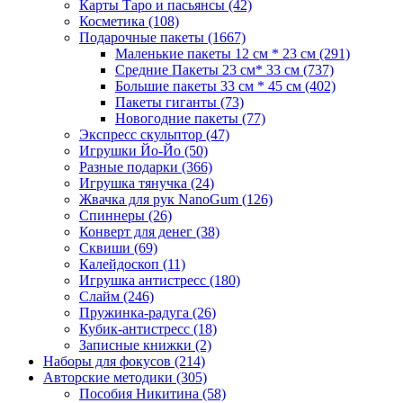
Карты Таро и пасьянсы
(42)
Косметика
(108)
Подарочные пакеты
(1667)
Маленькие пакеты 12 см * 23 см
(291)
Средние Пакеты 23 см* 33 см
(737)
Большие пакеты 33 см * 45 см
(402)
Пакеты гиганты
(73)
Новогодние пакеты
(77)
Экспресс скульптор
(47)
Игрушки Йо-Йо
(50)
Разные подарки
(366)
Игрушка тянучка
(24)
Жвачка для рук NanoGum
(126)
Спиннеры
(26)
Конверт для денег
(38)
Сквиши
(69)
Калейдоскоп
(11)
Игрушка антистресс
(180)
Слайм
(246)
Пружинка-радуга
(26)
Кубик-антистресс
(18)
Записные книжки
(2)
Наборы для фокусов
(214)
Авторские методики
(305)
Пособия Никитина
(58)