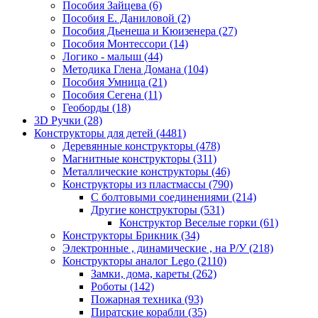
Пособия Зайцева
(6)
Пособия Е. Даниловой
(2)
Пособия Дьенеша и Кюизенера
(27)
Пособия Монтессори
(14)
Логико - малыш
(44)
Методика Глена Домана
(104)
Пособия Умница
(21)
Пособия Сегена
(11)
Геоборды
(18)
3D Ручки
(28)
Конструкторы для детей
(4481)
Деревянные конструкторы
(478)
Магнитные конструкторы
(311)
Металлические конструкторы
(46)
Конструкторы из пластмассы
(790)
С болтовыми соединениями
(214)
Другие конструкторы
(531)
Конструктор Веселые горки
(61)
Конструкторы Брикник
(34)
Электронные , динамические , на Р/У
(218)
Конструкторы аналог Lego
(2110)
Замки, дома, кареты
(262)
Роботы
(142)
Пожарная техника
(93)
Пиратские корабли
(35)