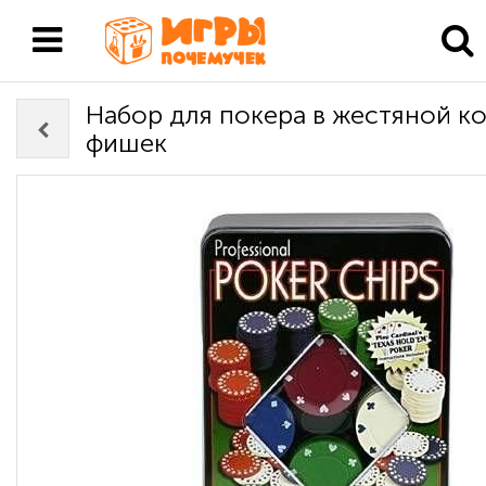
Набор для покера в жестяной к
фишек