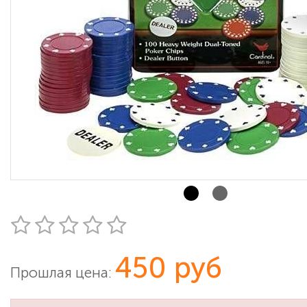
450 руб
Прошлая цена: