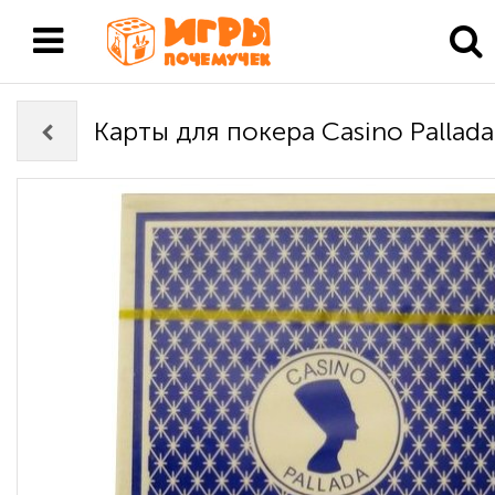
Карты для покера Casino Pallada