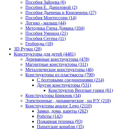
Пособия Зайцева
(6)
Пособия Е. Даниловой
(2)
Пособия Дьенеша и Кюизенера
(27)
Пособия Монтессори
(14)
Логико - малыш
(44)
Методика Глена Домана
(104)
Пособия Умница
(21)
Пособия Сегена
(11)
Геоборды
(18)
3D Ручки
(28)
Конструкторы для детей
(4481)
Деревянные конструкторы
(478)
Магнитные конструкторы
(311)
Металлические конструкторы
(46)
Конструкторы из пластмассы
(790)
С болтовыми соединениями
(214)
Другие конструкторы
(531)
Конструктор Веселые горки
(61)
Конструкторы Брикник
(34)
Электронные , динамические , на Р/У
(218)
Конструкторы аналог Lego
(2110)
Замки, дома, кареты
(262)
Роботы
(142)
Пожарная техника
(93)
Пиратские корабли
(35)