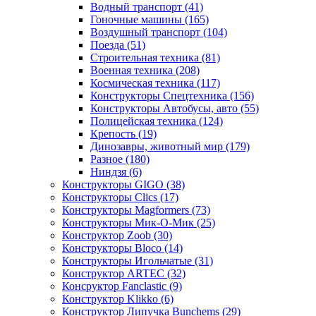
Водный транспорт
(41)
Гоночные машины
(165)
Воздушный транспорт
(104)
Поезда
(51)
Строительная техника
(81)
Военная техника
(208)
Космическая техника
(117)
Конструкторы Спецтехника
(156)
Конструкторы Автобусы, авто
(55)
Полицейская техника
(124)
Крепость
(19)
Динозавры, животный мир
(179)
Разное
(180)
Ниндзя
(6)
Конструкторы GIGO
(38)
Конструкторы Clics
(17)
Конструкторы Magformers
(73)
Конструкторы Мик-О-Мик
(25)
Конструктор Zoob
(30)
Конструкторы Bloco
(14)
Конструкторы Игольчатые
(31)
Конструктор ARTEC
(32)
Консруктор Fanclastic
(9)
Конструктор Klikko
(6)
Конструктор Липучка Bunchems
(29)