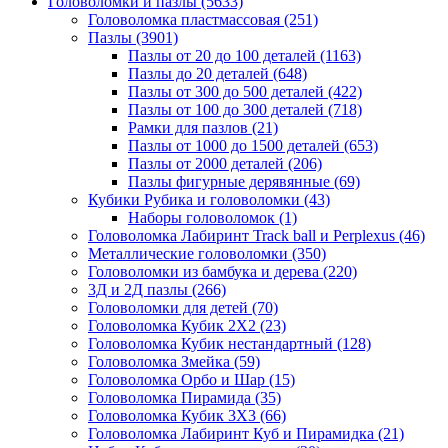
Головоломки и пазлы
(5633)
Головоломка пластмассовая
(251)
Пазлы
(3901)
Пазлы от 20 до 100 деталей
(1163)
Пазлы до 20 деталей
(648)
Пазлы от 300 до 500 деталей
(422)
Пазлы от 100 до 300 деталей
(718)
Рамки для пазлов
(21)
Пазлы от 1000 до 1500 деталей
(653)
Пазлы от 2000 деталей
(206)
Пазлы фигурные дерявянные
(69)
Кубики Рубика и головоломки
(43)
Наборы головоломок
(1)
Головоломка Лабиринт Track ball и Perplexus
(46)
Металлические головоломки
(350)
Головоломки из бамбука и дерева
(220)
3Д и 2Д пазлы
(266)
Головоломки для детей
(70)
Головоломка Кубик 2Х2
(23)
Головоломка Кубик нестандартный
(128)
Головоломка Змейка
(59)
Головоломка Орбо и Шар
(15)
Головоломка Пирамида
(35)
Головоломка Кубик 3Х3
(66)
Головоломка Лабиринт Куб и Пирамидка
(21)