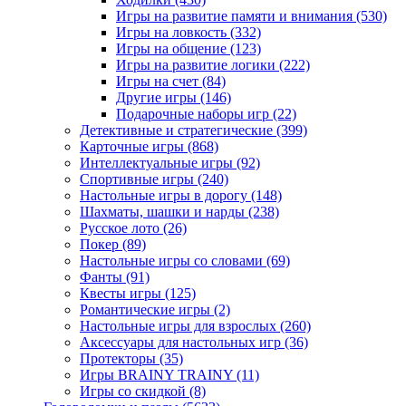
Игры на развитие памяти и внимания
(530)
Игры на ловкость
(332)
Игры на общение
(123)
Игры на развитие логики
(222)
Игры на счет
(84)
Другие игры
(146)
Подарочные наборы игр
(22)
Детективные и стратегические
(399)
Карточные игры
(868)
Интеллектуальные игры
(92)
Спортивные игры
(240)
Настольные игры в дорогу
(148)
Шахматы, шашки и нарды
(238)
Русское лото
(26)
Покер
(89)
Настольные игры со словами
(69)
Фанты
(91)
Квесты игры
(125)
Романтические игры
(2)
Настольные игры для взрослых
(260)
Аксессуары для настольных игр
(36)
Протекторы
(35)
Игры BRAINY TRAINY
(11)
Игры со скидкой
(8)