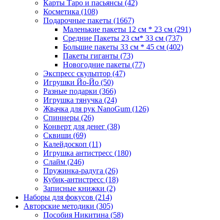
Карты Таро и пасьянсы
(42)
Косметика
(108)
Подарочные пакеты
(1667)
Маленькие пакеты 12 см * 23 см
(291)
Средние Пакеты 23 см* 33 см
(737)
Большие пакеты 33 см * 45 см
(402)
Пакеты гиганты
(73)
Новогодние пакеты
(77)
Экспресс скульптор
(47)
Игрушки Йо-Йо
(50)
Разные подарки
(366)
Игрушка тянучка
(24)
Жвачка для рук NanoGum
(126)
Спиннеры
(26)
Конверт для денег
(38)
Сквиши
(69)
Калейдоскоп
(11)
Игрушка антистресс
(180)
Слайм
(246)
Пружинка-радуга
(26)
Кубик-антистресс
(18)
Записные книжки
(2)
Наборы для фокусов
(214)
Авторские методики
(305)
Пособия Никитина
(58)