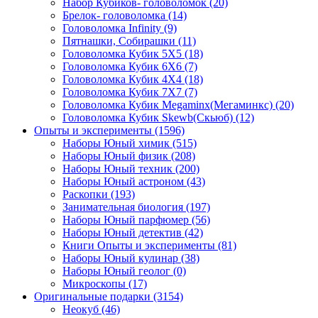
Набор Кубиков- головоломок
(20)
Брелок- головоломка
(14)
Головоломка Infinity
(9)
Пятнашки, Собирашки
(11)
Головоломка Кубик 5Х5
(18)
Головоломка Кубик 6Х6
(7)
Головоломка Кубик 4Х4
(18)
Головоломка Кубик 7Х7
(7)
Головоломка Кубик Megaminx(Мегаминкс)
(20)
Головоломка Кубик Skewb(Скьюб)
(12)
Опыты и эксперименты
(1596)
Наборы Юный химик
(515)
Наборы Юный физик
(208)
Наборы Юный техник
(200)
Наборы Юный астроном
(43)
Раскопки
(193)
Занимательная биология
(197)
Наборы Юный парфюмер
(56)
Наборы Юный детектив
(42)
Книги Опыты и эксперименты
(81)
Наборы Юный кулинар
(38)
Наборы Юный геолог
(0)
Микроскопы
(17)
Оригинальные подарки
(3154)
Неокуб
(46)