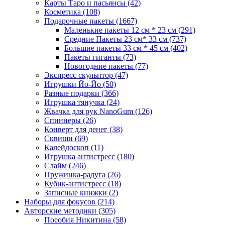
Карты Таро и пасьянсы
(42)
Косметика
(108)
Подарочные пакеты
(1667)
Маленькие пакеты 12 см * 23 см
(291)
Средние Пакеты 23 см* 33 см
(737)
Большие пакеты 33 см * 45 см
(402)
Пакеты гиганты
(73)
Новогодние пакеты
(77)
Экспресс скульптор
(47)
Игрушки Йо-Йо
(50)
Разные подарки
(366)
Игрушка тянучка
(24)
Жвачка для рук NanoGum
(126)
Спиннеры
(26)
Конверт для денег
(38)
Сквиши
(69)
Калейдоскоп
(11)
Игрушка антистресс
(180)
Слайм
(246)
Пружинка-радуга
(26)
Кубик-антистресс
(18)
Записные книжки
(2)
Наборы для фокусов
(214)
Авторские методики
(305)
Пособия Никитина
(58)