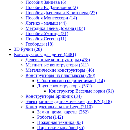
Пособия Зайцева
(6)
Пособия Е. Даниловой
(2)
Пособия Дьенеша и Кюизенера
(27)
Пособия Монтессори
(14)
Логико - малыш
(44)
Методика Глена Домана
(104)
Пособия Умница
(21)
Пособия Сегена
(11)
Геоборды
(18)
3D Ручки
(28)
Конструкторы для детей
(4481)
Деревянные конструкторы
(478)
Магнитные конструкторы
(311)
Металлические конструкторы
(46)
Конструкторы из пластмассы
(790)
С болтовыми соединениями
(214)
Другие конструкторы
(531)
Конструктор Веселые горки
(61)
Конструкторы Брикник
(34)
Электронные , динамические , на Р/У
(218)
Конструкторы аналог Lego
(2110)
Замки, дома, кареты
(262)
Роботы
(142)
Пожарная техника
(93)
Пиратские корабли
(35)