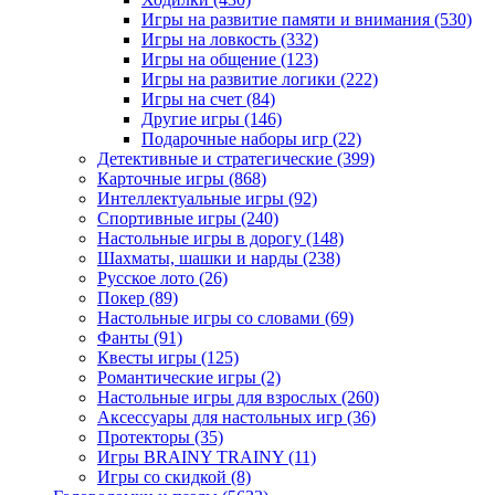
Игры на развитие памяти и внимания
(530)
Игры на ловкость
(332)
Игры на общение
(123)
Игры на развитие логики
(222)
Игры на счет
(84)
Другие игры
(146)
Подарочные наборы игр
(22)
Детективные и стратегические
(399)
Карточные игры
(868)
Интеллектуальные игры
(92)
Спортивные игры
(240)
Настольные игры в дорогу
(148)
Шахматы, шашки и нарды
(238)
Русское лото
(26)
Покер
(89)
Настольные игры со словами
(69)
Фанты
(91)
Квесты игры
(125)
Романтические игры
(2)
Настольные игры для взрослых
(260)
Аксессуары для настольных игр
(36)
Протекторы
(35)
Игры BRAINY TRAINY
(11)
Игры со скидкой
(8)