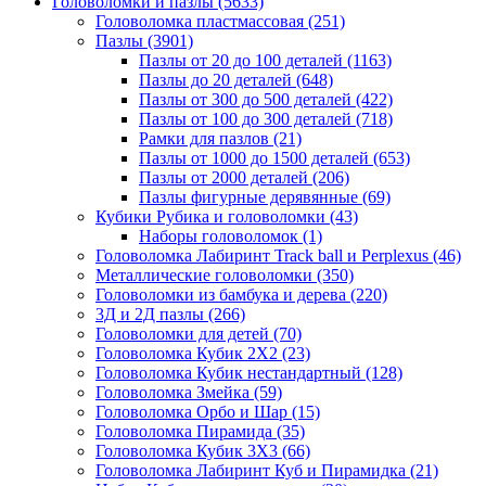
Головоломки и пазлы
(5633)
Головоломка пластмассовая
(251)
Пазлы
(3901)
Пазлы от 20 до 100 деталей
(1163)
Пазлы до 20 деталей
(648)
Пазлы от 300 до 500 деталей
(422)
Пазлы от 100 до 300 деталей
(718)
Рамки для пазлов
(21)
Пазлы от 1000 до 1500 деталей
(653)
Пазлы от 2000 деталей
(206)
Пазлы фигурные дерявянные
(69)
Кубики Рубика и головоломки
(43)
Наборы головоломок
(1)
Головоломка Лабиринт Track ball и Perplexus
(46)
Металлические головоломки
(350)
Головоломки из бамбука и дерева
(220)
3Д и 2Д пазлы
(266)
Головоломки для детей
(70)
Головоломка Кубик 2Х2
(23)
Головоломка Кубик нестандартный
(128)
Головоломка Змейка
(59)
Головоломка Орбо и Шар
(15)
Головоломка Пирамида
(35)
Головоломка Кубик 3Х3
(66)
Головоломка Лабиринт Куб и Пирамидка
(21)