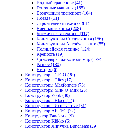
Водный транспорт
(41)
Гоночные машины
(165)
Воздушный транспорт
(104)
Поезда
(51)
Строительная техника
(81)
Военная техника
(208)
Космическая техника
(117)
Конструкторы Спецтехника
(156)
Конструкторы Автобусы, авто
(55)
Полицейская техника
(124)
Крепость
(19)
Динозавры, животный мир
(179)
Разное
(180)
Ниндзя
(6)
Конструкторы GIGO
(38)
Конструкторы Clics
(17)
Конструкторы Magformers
(73)
Конструкторы Мик-О-Мик
(25)
Конструктор Zoob
(30)
Конструкторы Bloco
(14)
Конструкторы Игольчатые
(31)
Конструктор ARTEC
(32)
Консруктор Fanclastic
(9)
Конструктор Klikko
(6)
Конструктор Липучка Bunchems
(29)