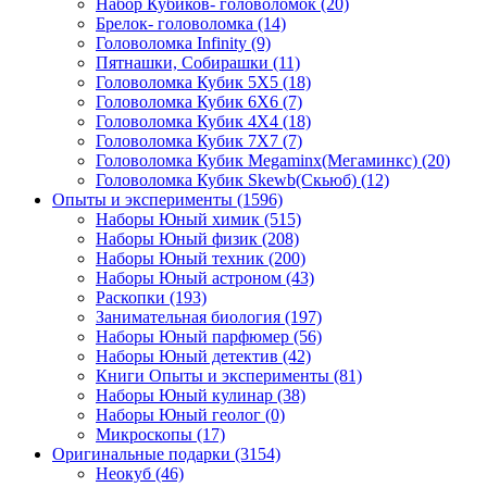
Набор Кубиков- головоломок
(20)
Брелок- головоломка
(14)
Головоломка Infinity
(9)
Пятнашки, Собирашки
(11)
Головоломка Кубик 5Х5
(18)
Головоломка Кубик 6Х6
(7)
Головоломка Кубик 4Х4
(18)
Головоломка Кубик 7Х7
(7)
Головоломка Кубик Megaminx(Мегаминкс)
(20)
Головоломка Кубик Skewb(Скьюб)
(12)
Опыты и эксперименты
(1596)
Наборы Юный химик
(515)
Наборы Юный физик
(208)
Наборы Юный техник
(200)
Наборы Юный астроном
(43)
Раскопки
(193)
Занимательная биология
(197)
Наборы Юный парфюмер
(56)
Наборы Юный детектив
(42)
Книги Опыты и эксперименты
(81)
Наборы Юный кулинар
(38)
Наборы Юный геолог
(0)
Микроскопы
(17)
Оригинальные подарки
(3154)
Неокуб
(46)