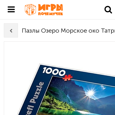
Пазлы Озеро Морское око Татр