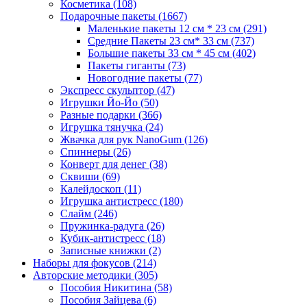
Косметика
(108)
Подарочные пакеты
(1667)
Маленькие пакеты 12 см * 23 см
(291)
Средние Пакеты 23 см* 33 см
(737)
Большие пакеты 33 см * 45 см
(402)
Пакеты гиганты
(73)
Новогодние пакеты
(77)
Экспресс скульптор
(47)
Игрушки Йо-Йо
(50)
Разные подарки
(366)
Игрушка тянучка
(24)
Жвачка для рук NanoGum
(126)
Спиннеры
(26)
Конверт для денег
(38)
Сквиши
(69)
Калейдоскоп
(11)
Игрушка антистресс
(180)
Слайм
(246)
Пружинка-радуга
(26)
Кубик-антистресс
(18)
Записные книжки
(2)
Наборы для фокусов
(214)
Авторские методики
(305)
Пособия Никитина
(58)
Пособия Зайцева
(6)