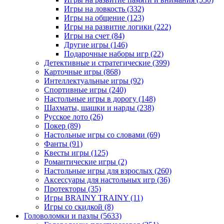
Игры на ловкость
(332)
Игры на общение
(123)
Игры на развитие логики
(222)
Игры на счет
(84)
Другие игры
(146)
Подарочные наборы игр
(22)
Детективные и стратегические
(399)
Карточные игры
(868)
Интеллектуальные игры
(92)
Спортивные игры
(240)
Настольные игры в дорогу
(148)
Шахматы, шашки и нарды
(238)
Русское лото
(26)
Покер
(89)
Настольные игры со словами
(69)
Фанты
(91)
Квесты игры
(125)
Романтические игры
(2)
Настольные игры для взрослых
(260)
Аксессуары для настольных игр
(36)
Протекторы
(35)
Игры BRAINY TRAINY
(11)
Игры со скидкой
(8)
Головоломки и пазлы
(5633)