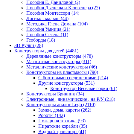
Пособия Е. Даниловой
(2)
Пособия Дьенеша и Кюизенера
(27)
Пособия Монтессори
(14)
Логико - малыш
(44)
Методика Глена Домана
(104)
Пособия Умница
(21)
Пособия Сегена
(11)
Геоборды
(18)
3D Ручки
(28)
Конструкторы для детей
(4481)
Деревянные конструкторы
(478)
Магнитные конструкторы
(311)
Металлические конструкторы
(46)
Конструкторы из пластмассы
(790)
С болтовыми соединениями
(214)
Другие конструкторы
(531)
Конструктор Веселые горки
(61)
Конструкторы Брикник
(34)
Электронные , динамические , на Р/У
(218)
Конструкторы аналог Lego
(2110)
Замки, дома, кареты
(262)
Роботы
(142)
Пожарная техника
(93)
Пиратские корабли
(35)
Водный транспорт
(41)