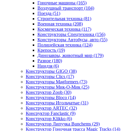
Гоночные машины
(165)
Воздушный транспорт
(104)
Поезда
(51)
Строительная техника
(81)
Военная техника
(208)
Космическая техника
(117)
Конструкторы Спецтехника
(156)
Конструкторы Автобусы, авто
(55)
Полицейская техника
(124)
Крепость
(19)
Динозавры, животный мир
(179)
Разное
(180)
Ниндзя
(6)
Конструкторы GIGO
(38)
Конструкторы Clics
(17)
Конструкторы Magformers
(73)
Конструкторы Мик-О-Мик
(25)
Конструктор Zoob
(30)
Конструкторы Bloco
(14)
Конструкторы Игольчатые
(31)
Конструктор ARTEC
(32)
Консруктор Fanclastic
(9)
Конструктор Klikko
(6)
Конструктор Липучка Bunchems
(29)
Конструктор Гоночная трасса Magic Tracks
(14)