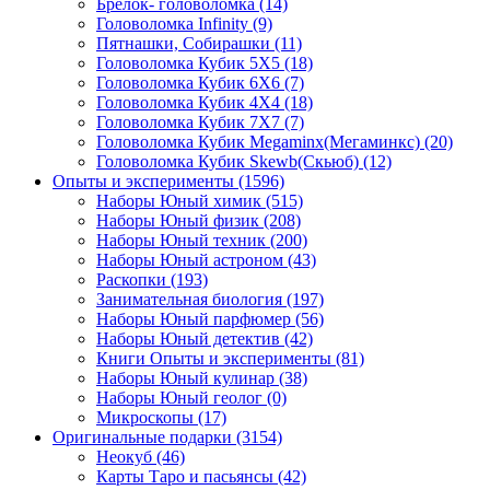
Брелок- головоломка
(14)
Головоломка Infinity
(9)
Пятнашки, Собирашки
(11)
Головоломка Кубик 5Х5
(18)
Головоломка Кубик 6Х6
(7)
Головоломка Кубик 4Х4
(18)
Головоломка Кубик 7Х7
(7)
Головоломка Кубик Megaminx(Мегаминкс)
(20)
Головоломка Кубик Skewb(Скьюб)
(12)
Опыты и эксперименты
(1596)
Наборы Юный химик
(515)
Наборы Юный физик
(208)
Наборы Юный техник
(200)
Наборы Юный астроном
(43)
Раскопки
(193)
Занимательная биология
(197)
Наборы Юный парфюмер
(56)
Наборы Юный детектив
(42)
Книги Опыты и эксперименты
(81)
Наборы Юный кулинар
(38)
Наборы Юный геолог
(0)
Микроскопы
(17)
Оригинальные подарки
(3154)
Неокуб
(46)
Карты Таро и пасьянсы
(42)