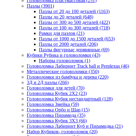
Головоломка пластмассовая
(251)
Пазлы
(3901)
Пазлы от 20 до 100 деталей
(1163)
Пазлы до 20 деталей
(648)
Пазлы от 300 до 500 деталей
(422)
Пазлы от 100 до 300 деталей
(718)
Рамки для пазлов
(21)
Пазлы от 1000 до 1500 деталей
(653)
Пазлы от 2000 деталей
(206)
Пазлы фигурные дерявянные
(69)
Кубики Рубика и головоломки
(43)
Наборы головоломок
(1)
Головоломка Лабиринт Track ball и Perplexus
(46)
Металлические головоломки
(350)
Головоломки из бамбука и дерева
(220)
3Д и 2Д пазлы
(266)
Головоломки для детей
(70)
Головоломка Кубик 2Х2
(23)
Головоломка Кубик нестандартный
(128)
Головоломка Змейка
(59)
Головоломка Орбо и Шар
(15)
Головоломка Пирамида
(35)
Головоломка Кубик 3Х3
(66)
Головоломка Лабиринт Куб и Пирамидка
(21)
Набор Кубиков- головоломок
(20)