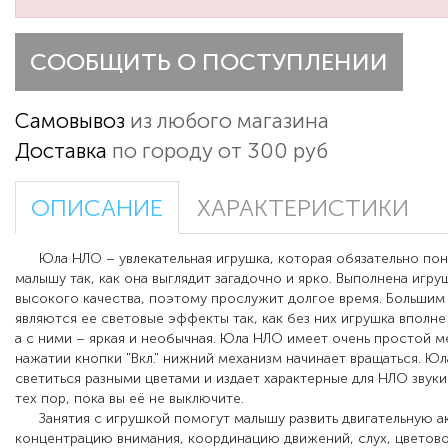
СООБЩИТЬ О ПОСТУПЛЕНИИ
Самовывоз
из любого магазина
Доставка
по городу от 300 руб
ОПИСАНИЕ
ХАРАКТЕРИСТИКИ
Юла НЛО – увлекательная игрушка, которая
обязательно по
малышу так, как она выглядит загадочно и ярко. Выполнена игру
высокого качества, поэтому прослужит долгое время. Больши
являются ее световые эффекты так, как без них игрушка вполне
а с ними – яркая и необычная
.
Юла НЛО имеет очень простой ме
нажатии кнопки
"
Вкл.
"
нижний механизм начинает вращаться. Юл
светиться разными цветами и издает характерные для НЛО звуки.
тех пор, пока вы её не выключите.
Занятия с игрушкой помогут малышу развить двигательную а
концентрацию внимания, координацию движений, слух, цветово