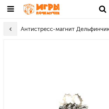
Антистресс-магнит Дельфинчи