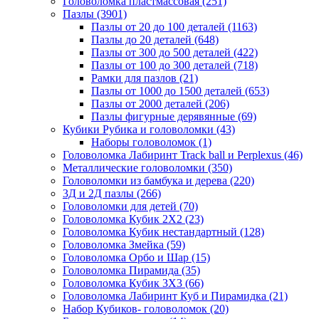
Головоломка пластмассовая
(251)
Пазлы
(3901)
Пазлы от 20 до 100 деталей
(1163)
Пазлы до 20 деталей
(648)
Пазлы от 300 до 500 деталей
(422)
Пазлы от 100 до 300 деталей
(718)
Рамки для пазлов
(21)
Пазлы от 1000 до 1500 деталей
(653)
Пазлы от 2000 деталей
(206)
Пазлы фигурные дерявянные
(69)
Кубики Рубика и головоломки
(43)
Наборы головоломок
(1)
Головоломка Лабиринт Track ball и Perplexus
(46)
Металлические головоломки
(350)
Головоломки из бамбука и дерева
(220)
3Д и 2Д пазлы
(266)
Головоломки для детей
(70)
Головоломка Кубик 2Х2
(23)
Головоломка Кубик нестандартный
(128)
Головоломка Змейка
(59)
Головоломка Орбо и Шар
(15)
Головоломка Пирамида
(35)
Головоломка Кубик 3Х3
(66)
Головоломка Лабиринт Куб и Пирамидка
(21)
Набор Кубиков- головоломок
(20)