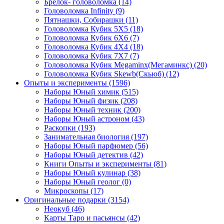
Брелок- головоломка
(14)
Головоломка Infinity
(9)
Пятнашки, Собирашки
(11)
Головоломка Кубик 5Х5
(18)
Головоломка Кубик 6Х6
(7)
Головоломка Кубик 4Х4
(18)
Головоломка Кубик 7Х7
(7)
Головоломка Кубик Megaminx(Мегаминкс)
(20)
Головоломка Кубик Skewb(Скьюб)
(12)
Опыты и эксперименты
(1596)
Наборы Юный химик
(515)
Наборы Юный физик
(208)
Наборы Юный техник
(200)
Наборы Юный астроном
(43)
Раскопки
(193)
Занимательная биология
(197)
Наборы Юный парфюмер
(56)
Наборы Юный детектив
(42)
Книги Опыты и эксперименты
(81)
Наборы Юный кулинар
(38)
Наборы Юный геолог
(0)
Микроскопы
(17)
Оригинальные подарки
(3154)
Неокуб
(46)
Карты Таро и пасьянсы
(42)