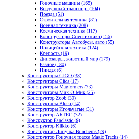
Гоночные машины
(165)
Воздушный транспорт
(104)
Поезда
(51)
Строительная техника
(81)
Военная техника
(208)
Космическая техника
(117)
Конструкторы Спецтехника
(156)
Конструкторы Автобусы, авто
(55)
Полицейская техника
(124)
Крепость
(19)
Динозавры, животный мир
(179)
Разное
(180)
Ниндзя
(6)
Конструкторы GIGO
(38)
Конструкторы Clics
(17)
Конструкторы Magformers
(73)
Конструкторы Мик-О-Мик
(25)
Конструктор Zoob
(30)
Конструкторы Bloco
(14)
Конструкторы Игольчатые
(31)
Конструктор ARTEC
(32)
Консруктор Fanclastic
(9)
Конструктор Klikko
(6)
Конструктор Липучка Bunchems
(29)
Конструктор Гоночная трасса Magic Tracks
(14)