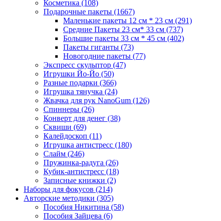
Косметика
(108)
Подарочные пакеты
(1667)
Маленькие пакеты 12 см * 23 см
(291)
Средние Пакеты 23 см* 33 см
(737)
Большие пакеты 33 см * 45 см
(402)
Пакеты гиганты
(73)
Новогодние пакеты
(77)
Экспресс скульптор
(47)
Игрушки Йо-Йо
(50)
Разные подарки
(366)
Игрушка тянучка
(24)
Жвачка для рук NanoGum
(126)
Спиннеры
(26)
Конверт для денег
(38)
Сквиши
(69)
Калейдоскоп
(11)
Игрушка антистресс
(180)
Слайм
(246)
Пружинка-радуга
(26)
Кубик-антистресс
(18)
Записные книжки
(2)
Наборы для фокусов
(214)
Авторские методики
(305)
Пособия Никитина
(58)
Пособия Зайцева
(6)