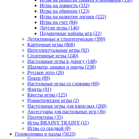
Игры на ловкость
(332)
Игры на общение
(123)
Игры на развитие логики
(222)
Игры на счет
(84)
Другие игры
(146)
Подарочные наборы игр
(22)
Детективные и стратегические
(399)
Карточные игры
(868)
Интеллектуальные игры
(92)
Спортивные игры
(240)
Настольные игры в дорогу
(148)
Шахматы, шашки и нарды
(238)
Русское лото
(26)
Покер
(89)
Настольные игры со словами
(69)
Фанты
(91)
Квесты игры
(125)
Романтические игры
(2)
Настольные игры для взрослых
(260)
Аксессуары для настольных игр
(36)
Протекторы
(35)
Игры BRAINY TRAINY
(11)
Игры со скидкой
(8)
Головоломки и пазлы
(5633)