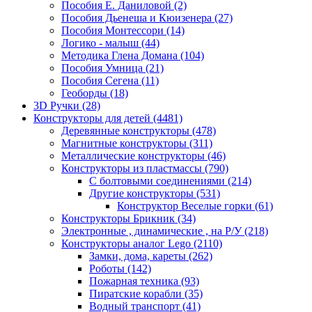
Пособия Е. Даниловой
(2)
Пособия Дьенеша и Кюизенера
(27)
Пособия Монтессори
(14)
Логико - малыш
(44)
Методика Глена Домана
(104)
Пособия Умница
(21)
Пособия Сегена
(11)
Геоборды
(18)
3D Ручки
(28)
Конструкторы для детей
(4481)
Деревянные конструкторы
(478)
Магнитные конструкторы
(311)
Металлические конструкторы
(46)
Конструкторы из пластмассы
(790)
С болтовыми соединениями
(214)
Другие конструкторы
(531)
Конструктор Веселые горки
(61)
Конструкторы Брикник
(34)
Электронные , динамические , на Р/У
(218)
Конструкторы аналог Lego
(2110)
Замки, дома, кареты
(262)
Роботы
(142)
Пожарная техника
(93)
Пиратские корабли
(35)
Водный транспорт
(41)