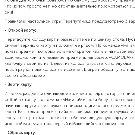
любые две карточки содержат по одному одинаковому предмет
что их там просто нет, но стоит внимательно присмотреться и..
они!
Правилами настольной игры Перепутаница предусмотрено 3 вар
- Открой карту:
Перетасуйте колоду карт и разместите ее по центру стола. Пус
снимет верхнюю карту и положит ее рядом. По команде «Начал
искать предмет, который есть на открытой карте и на новой вер
Если нашли, кричите название предмета, например: «САМОВАР»,
карточку в свой актив. Далее, из колоды отрывается следующая 
новый раунд, пока колода не иссякнет. В игре победит участни
всего победных карт.
- Верти карту:
Игрокам раздается одинаковое количество карт, которые они 
собой в стопку. По команде «Начали!» игроки берут свою верх
начинают крутить ее в руках в поисках одинакового предмета 
карты. Как только предмет найден, кричим, например «Будка», и
карту в центр стола. После этого берем следующую карту и сно
игре победит участник, первый избавившийся от своих карт
- Сбрось карту: