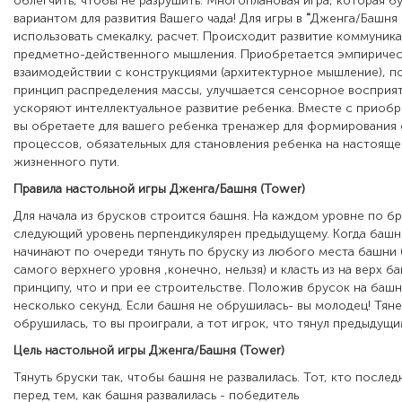
облегчить, чтобы не разрушить. Многоплановая игра, которая б
вариантом для развития Вашего чада!
Для игры в
"
Дженга/Башня 
использовать смекалку, расчет. Происходит развитие коммуника
предметно-действенного мышления. Приобретается эмпиричес
взаимодействии с конструкциями (архитектурное мышление), 
принцип распределения массы, улучшается сенсорное восприят
ускоряют интеллектуальное развитие ребенка. Вместе с приоб
вы обретаете для вашего ребенка тренажер для формирования 
процессов, обязательных для становления ребенка на настояще
жизненного пути.
Правила настольной игры Дженга/Башня (Tower)
Для начала из брусков строится башня. На каждом уровне по б
следующий уровень перпендикулярен предыдущему. Когда башн
начинают по очереди тянуть по бруску из любого места башни 
самого верхнего уровня ,конечно, нельзя) и класть из на верх 
принципу, что и при ее строительстве. Положив брусок на ба
несколько секунд. Если башня не обрушилась- вы молодец! Тян
обрушилась, то вы проиграли, а тот игрок, что тянул предыдущ
Цель настольной игры Дженга/Башня (Tower)
Тянуть бруски так, чтобы башня не развалилась. Тот, кто
послед
перед тем, как башня развалилась - победитель