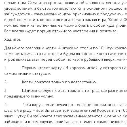
несметным. Сама игра проста, правила объясняются легко, а уч
удовольствием и быстротой включаются в основной процесс иг
заблуждаться - сама механика игры оригинальна и продумана - 
идеей совместить коров и шпионаж! Настольная игра "Корова 
компактная и качественная, ее можно брать с собой куда угодно
Вас всегда будет порция отличного настроения и позитива!
Ход игры
Для начала разложим карты. 4 штуки на стол и по 10 штук каждо
теми четырьмя, что на столе и будем шпионить! Когда начинаетс
игрок выкладывает перед собой по карте рубашкой вверх. Начи
1.
Первым кладет карту к 4 коровам игрок, у которого на 
самым низким статусом.
2.
Карты ложатся только по возрастанию.
3.
Шпиона следует класть только в тот ряд, где разница 
предыдущего минимальна.
4.
Если вдруг… если нечаянно… если не просчитано… ваша
шестой в ряду – всё! Вы засветили всех агентов! Корова агент 0
злую шутку. Вы забираете всех засвеченных агентов к себе на ба
забираете и в том случае, если ваш агент имеет самое низкое зв