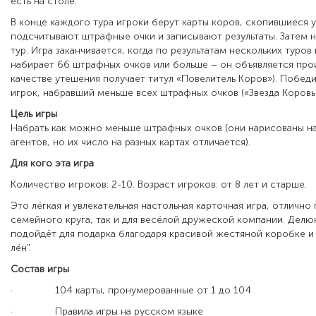
есть на столе.
В конце каждого тура игроки берут карты коров, скопившиеся у 
подсчитывают штрафные очки и записывают результаты. Затем 
тур. Игра заканчивается, когда по результатам нескольких туров
набирает 66 штрафных очков или больше – он объявляется про
качестве утешения получает титул «Повелитель Коров»). Побед
игрок, набравший меньше всех штрафных очков («Звезда Коровь
Цель игры
Набрать как можно меньше штрафных очков (они нарисованы на
агентов, но их число на разных картах отличается).
Для кого эта игра
Количество игроков:
2-10.
Возраст игроков:
от 8 лет и старше.
Это лёгкая и увлекательная настольная карточная игра, отлично
семейного круга, так и для весёлой дружеской компании. Делю
подойдёт для подарка благодаря красивой жестяной коробке и 
лён".
Состав игры
·
104 карты, пронумерованные от 1 до 104
·
Правила игры на русском языке