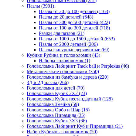
Головоломка пластмассовая
(251)
Пазлы
(3901)
Пазлы от 20 до 100 деталей
(1163)
Пазлы до 20 деталей
(648)
Пазлы от 300 до 500 деталей
(422)
Пазлы от 100 до 300 деталей
(718)
Рамки для пазлов
(21)
Пазлы от 1000 до 1500 деталей
(653)
Пазлы от 2000 деталей
(206)
Пазлы фигурные дерявянные
(69)
Кубики Рубика и головоломки
(43)
Наборы головоломок
(1)
Головоломка Лабиринт Track ball и Perplexus
(46)
Металлические головоломки
(350)
Головоломки из бамбука и дерева
(220)
3Д и 2Д пазлы
(266)
Головоломки для детей
(70)
Головоломка Кубик 2Х2
(23)
Головоломка Кубик нестандартный
(128)
Головоломка Змейка
(59)
Головоломка Орбо и Шар
(15)
Головоломка Пирамида
(35)
Головоломка Кубик 3Х3
(66)
Головоломка Лабиринт Куб и Пирамидка
(21)
Набор Кубиков- головоломок
(20)