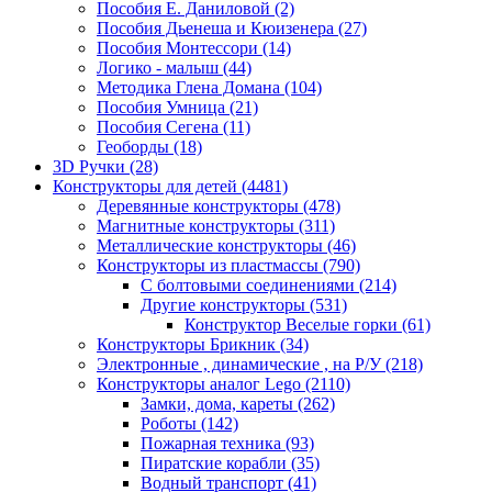
Пособия Е. Даниловой
(2)
Пособия Дьенеша и Кюизенера
(27)
Пособия Монтессори
(14)
Логико - малыш
(44)
Методика Глена Домана
(104)
Пособия Умница
(21)
Пособия Сегена
(11)
Геоборды
(18)
3D Ручки
(28)
Конструкторы для детей
(4481)
Деревянные конструкторы
(478)
Магнитные конструкторы
(311)
Металлические конструкторы
(46)
Конструкторы из пластмассы
(790)
С болтовыми соединениями
(214)
Другие конструкторы
(531)
Конструктор Веселые горки
(61)
Конструкторы Брикник
(34)
Электронные , динамические , на Р/У
(218)
Конструкторы аналог Lego
(2110)
Замки, дома, кареты
(262)
Роботы
(142)
Пожарная техника
(93)
Пиратские корабли
(35)
Водный транспорт
(41)