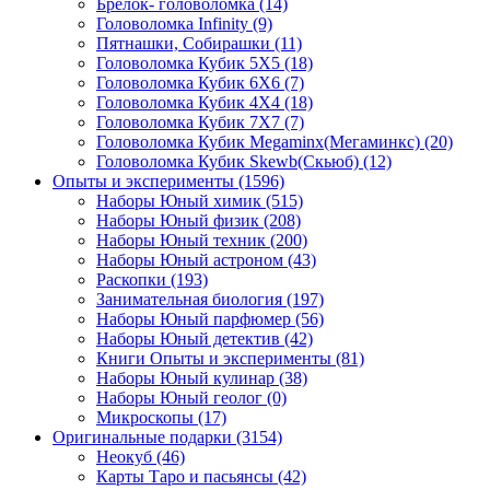
Брелок- головоломка
(14)
Головоломка Infinity
(9)
Пятнашки, Собирашки
(11)
Головоломка Кубик 5Х5
(18)
Головоломка Кубик 6Х6
(7)
Головоломка Кубик 4Х4
(18)
Головоломка Кубик 7Х7
(7)
Головоломка Кубик Megaminx(Мегаминкс)
(20)
Головоломка Кубик Skewb(Скьюб)
(12)
Опыты и эксперименты
(1596)
Наборы Юный химик
(515)
Наборы Юный физик
(208)
Наборы Юный техник
(200)
Наборы Юный астроном
(43)
Раскопки
(193)
Занимательная биология
(197)
Наборы Юный парфюмер
(56)
Наборы Юный детектив
(42)
Книги Опыты и эксперименты
(81)
Наборы Юный кулинар
(38)
Наборы Юный геолог
(0)
Микроскопы
(17)
Оригинальные подарки
(3154)
Неокуб
(46)
Карты Таро и пасьянсы
(42)