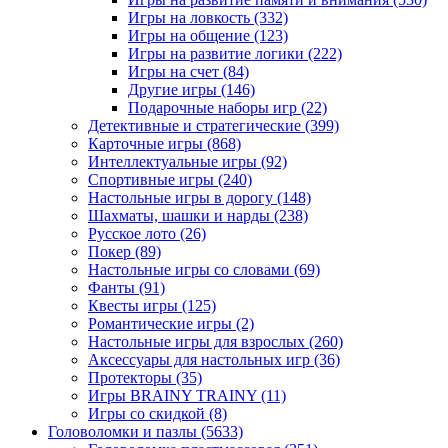
Игры на ловкость
(332)
Игры на общение
(123)
Игры на развитие логики
(222)
Игры на счет
(84)
Другие игры
(146)
Подарочные наборы игр
(22)
Детективные и стратегические
(399)
Карточные игры
(868)
Интеллектуальные игры
(92)
Спортивные игры
(240)
Настольные игры в дорогу
(148)
Шахматы, шашки и нарды
(238)
Русское лото
(26)
Покер
(89)
Настольные игры со словами
(69)
Фанты
(91)
Квесты игры
(125)
Романтические игры
(2)
Настольные игры для взрослых
(260)
Аксессуары для настольных игр
(36)
Протекторы
(35)
Игры BRAINY TRAINY
(11)
Игры со скидкой
(8)
Головоломки и пазлы
(5633)