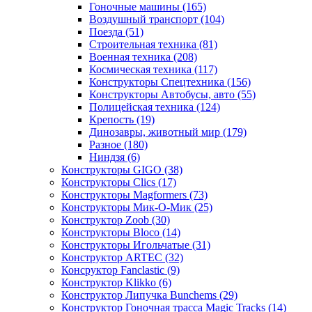
Гоночные машины
(165)
Воздушный транспорт
(104)
Поезда
(51)
Строительная техника
(81)
Военная техника
(208)
Космическая техника
(117)
Конструкторы Спецтехника
(156)
Конструкторы Автобусы, авто
(55)
Полицейская техника
(124)
Крепость
(19)
Динозавры, животный мир
(179)
Разное
(180)
Ниндзя
(6)
Конструкторы GIGO
(38)
Конструкторы Clics
(17)
Конструкторы Magformers
(73)
Конструкторы Мик-О-Мик
(25)
Конструктор Zoob
(30)
Конструкторы Bloco
(14)
Конструкторы Игольчатые
(31)
Конструктор ARTEC
(32)
Консруктор Fanclastic
(9)
Конструктор Klikko
(6)
Конструктор Липучка Bunchems
(29)
Конструктор Гоночная трасса Magic Tracks
(14)