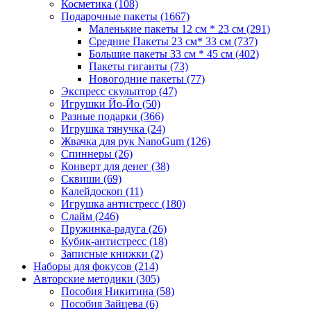
Косметика
(108)
Подарочные пакеты
(1667)
Маленькие пакеты 12 см * 23 см
(291)
Средние Пакеты 23 см* 33 см
(737)
Большие пакеты 33 см * 45 см
(402)
Пакеты гиганты
(73)
Новогодние пакеты
(77)
Экспресс скульптор
(47)
Игрушки Йо-Йо
(50)
Разные подарки
(366)
Игрушка тянучка
(24)
Жвачка для рук NanoGum
(126)
Спиннеры
(26)
Конверт для денег
(38)
Сквиши
(69)
Калейдоскоп
(11)
Игрушка антистресс
(180)
Слайм
(246)
Пружинка-радуга
(26)
Кубик-антистресс
(18)
Записные книжки
(2)
Наборы для фокусов
(214)
Авторские методики
(305)
Пособия Никитина
(58)
Пособия Зайцева
(6)