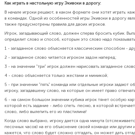
Как играть в настольную игру Экивоки в дорогу:
В начале игроки решают, в каком формате они хотят играть: каж
в командах. Одной из особенностей игры Экивоки в дорогу явля
также предусмотрены правила для двоих игроков.
Игрок, загадывающий слово, должен сперва бросить кубик. Вып
определит слово и способ, которым это слово надо показывать
1 - загаданное слово объясняется классическим способом - др
2 - загаданное слово читается игроком задом наперед;
3 - на значении "три" игрок должен нарисовать загаданное слов
4 - слово объясняется только жестами и мимикой;
5 - при значении "пять" команда или отдельные игроки задают 
игроку, загадавшему слово, на которые он имеет право отвечать 
6 - на самом большом значении кубика игрок тянет особую карту
которой есть задание - либо спеть песню, в которой встречает
слово, либо вылепить его из пластилина!
Когда слово выбрано, игроку дается одна минута (отслеживае
песочных часов) на его объяснение своей команде или другим и
кажется, что слово будет сложно отгадать, он может дать от