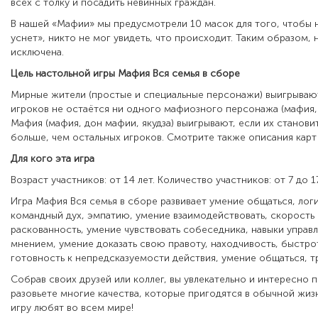
всех с толку и посадить невинных граждан.
В нашей «Мафии» мы предусмотрели 10 масок для того, чтобы н
уснет», никто не мог увидеть, что происходит. Таким образом, 
исключена.
Цель настольной игры Мафия Вся семья в сборе
Мирные жители (простые и специальные персонажи) выигрывают
игроков не остаётся ни одного мафиозного персонажа (мафия, 
Мафия (мафия, дон мафии, якудза) выигрывают, если их станови
больше, чем остальных игроков. Смотрите также описания карт
Для кого эта игра
Возраст участников: от 14 лет. Количество участников: от 7 до 1
Игра Мафия Вся семья в сборе развивает умение общаться, логи
командный дух, эмпатию, умение взаимодействовать, скорость 
раскованность, умение чувствовать собеседника, навыки
управ
мнением, умение доказать свою правоту, находчивость,
быстро
готовность к непредсказуемости действия, умение общаться, т
Собрав своих друзей или коллег, вы увлекательно и интересно 
разовьете многие качества, которые пригодятся в обычной жиз
игру любят во всем мире!