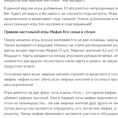
(мафиози или мирным жителем - как выпадет).
В данной версии игры добавлены 10 абсолютно непрозрачных м
Вас будет не видно и Вы никого не сможете подсмотреть. Игра
напряженнее и захватывает еще сильней. Новое дополнение в и
качественную игру без мухляжа и подглядываний!
Правила настольной игры Мафия Вся семья в сборе
Перед началом игры игроки разбиваются на две команды: мирны
Также выбирается ведущий. Именно на этапе распределения рол
набор входят карточки Мафии (3 шт), Мирных жителей (12 шт), 
Ведущего. Карты раздаются между игроками рубашкой вверх, и
незаметно для других посмотреть свою карту и узнать, за каку
предстоит играть.
Основная идея игры: мирные жители стремятся вычислить и пос
мафии, мафия хочет убить всех мирных жителей и остаться при
рассекреченной
Игра делится на две фазы: ночь и день. Ночь – это время мафии
убивает мирных жителей. Уже в первую ночь мафия знакомится
этом ее преимущество, так как мирные жители друг друга не з
путем дискуссии пытаются определить, кто же из них мафия, и 
решетку. Члены мафии принимают активное участие в обсужден