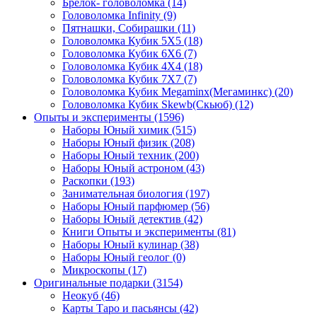
Брелок- головоломка
(14)
Головоломка Infinity
(9)
Пятнашки, Собирашки
(11)
Головоломка Кубик 5Х5
(18)
Головоломка Кубик 6Х6
(7)
Головоломка Кубик 4Х4
(18)
Головоломка Кубик 7Х7
(7)
Головоломка Кубик Megaminx(Мегаминкс)
(20)
Головоломка Кубик Skewb(Скьюб)
(12)
Опыты и эксперименты
(1596)
Наборы Юный химик
(515)
Наборы Юный физик
(208)
Наборы Юный техник
(200)
Наборы Юный астроном
(43)
Раскопки
(193)
Занимательная биология
(197)
Наборы Юный парфюмер
(56)
Наборы Юный детектив
(42)
Книги Опыты и эксперименты
(81)
Наборы Юный кулинар
(38)
Наборы Юный геолог
(0)
Микроскопы
(17)
Оригинальные подарки
(3154)
Неокуб
(46)
Карты Таро и пасьянсы
(42)