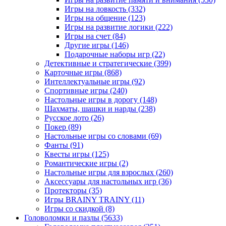
Игры на ловкость
(332)
Игры на общение
(123)
Игры на развитие логики
(222)
Игры на счет
(84)
Другие игры
(146)
Подарочные наборы игр
(22)
Детективные и стратегические
(399)
Карточные игры
(868)
Интеллектуальные игры
(92)
Спортивные игры
(240)
Настольные игры в дорогу
(148)
Шахматы, шашки и нарды
(238)
Русское лото
(26)
Покер
(89)
Настольные игры со словами
(69)
Фанты
(91)
Квесты игры
(125)
Романтические игры
(2)
Настольные игры для взрослых
(260)
Аксессуары для настольных игр
(36)
Протекторы
(35)
Игры BRAINY TRAINY
(11)
Игры со скидкой
(8)
Головоломки и пазлы
(5633)