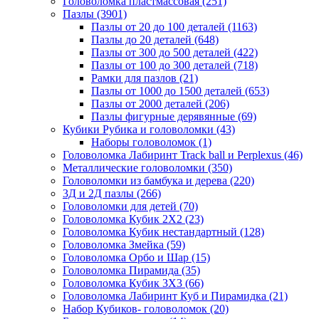
Головоломка пластмассовая
(251)
Пазлы
(3901)
Пазлы от 20 до 100 деталей
(1163)
Пазлы до 20 деталей
(648)
Пазлы от 300 до 500 деталей
(422)
Пазлы от 100 до 300 деталей
(718)
Рамки для пазлов
(21)
Пазлы от 1000 до 1500 деталей
(653)
Пазлы от 2000 деталей
(206)
Пазлы фигурные дерявянные
(69)
Кубики Рубика и головоломки
(43)
Наборы головоломок
(1)
Головоломка Лабиринт Track ball и Perplexus
(46)
Металлические головоломки
(350)
Головоломки из бамбука и дерева
(220)
3Д и 2Д пазлы
(266)
Головоломки для детей
(70)
Головоломка Кубик 2Х2
(23)
Головоломка Кубик нестандартный
(128)
Головоломка Змейка
(59)
Головоломка Орбо и Шар
(15)
Головоломка Пирамида
(35)
Головоломка Кубик 3Х3
(66)
Головоломка Лабиринт Куб и Пирамидка
(21)
Набор Кубиков- головоломок
(20)