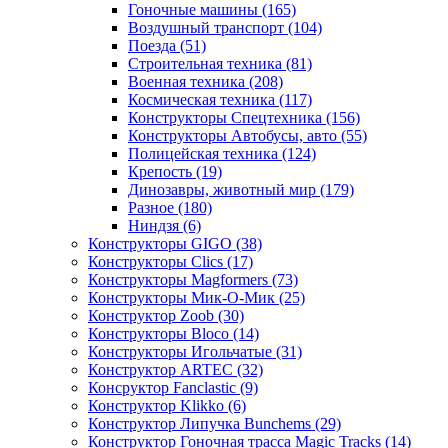
Гоночные машины
(165)
Воздушный транспорт
(104)
Поезда
(51)
Строительная техника
(81)
Военная техника
(208)
Космическая техника
(117)
Конструкторы Спецтехника
(156)
Конструкторы Автобусы, авто
(55)
Полицейская техника
(124)
Крепость
(19)
Динозавры, животный мир
(179)
Разное
(180)
Ниндзя
(6)
Конструкторы GIGO
(38)
Конструкторы Clics
(17)
Конструкторы Magformers
(73)
Конструкторы Мик-О-Мик
(25)
Конструктор Zoob
(30)
Конструкторы Bloco
(14)
Конструкторы Игольчатые
(31)
Конструктор ARTEC
(32)
Консруктор Fanclastic
(9)
Конструктор Klikko
(6)
Конструктор Липучка Bunchems
(29)
Конструктор Гоночная трасса Magic Tracks
(14)