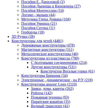
Пособия Е. Даниловой
(2)
Пособия Дьенеша и Кюизенера
(27)
Пособия Монтессори
(14)
Логико - малыш
(44)
Методика Глена Домана
(104)
Пособия Умница
(21)
Пособия Сегена
(11)
Геоборды
(18)
3D Ручки
(28)
Конструкторы для детей
(4481)
Деревянные конструкторы
(478)
Магнитные конструкторы
(311)
Металлические конструкторы
(46)
Конструкторы из пластмассы
(790)
С болтовыми соединениями
(214)
Другие конструкторы
(531)
Конструктор Веселые горки
(61)
Конструкторы Брикник
(34)
Электронные , динамические , на Р/У
(218)
Конструкторы аналог Lego
(2110)
Замки, дома, кареты
(262)
Роботы
(142)
Пожарная техника
(93)
Пиратские корабли
(35)
Водный транспорт
(41)