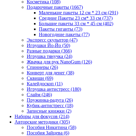
Косметика
(108)
Подарочные пакеты
(1667)
Маленькие пакеты 12 см * 23 см
(291)
Средние Пакеты 23 см* 33 см
(737)
Большие пакеты 33 см * 45 см
(402)
Пакеты гиганты
(73)
Новогодние пакеты
(77)
Экспресс скульптор
(47)
Игрушки Йо-Йо
(50)
Разные подарки
(366)
Игрушка тянучка
(24)
Жвачка для рук NanoGum
(126)
Спиннеры
(26)
Конверт для денег
(38)
Сквиши
(69)
Калейдоскоп
(11)
Игрушка антистресс
(180)
Слайм
(246)
Пружинка-радуга
(26)
Кубик-антистресс
(18)
Записные книжки
(2)
Наборы для фокусов
(214)
Авторские методики
(305)
Пособия Никитина
(58)
Пособия Зайцева
(6)