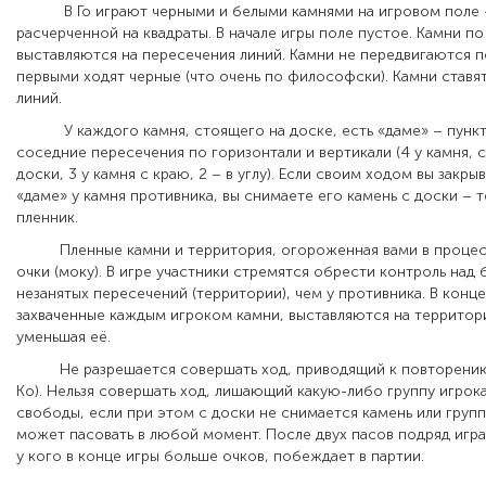
В Го играют черными и белыми камнями на игровом поле –
расчерченной на квадраты. В начале игры поле пустое. Камни п
выставляются на пересечения линий. Камни не передвигаются по
первыми ходят черные (что очень по философски). Камни ставя
линий.
У каждого камня, стоящего на доске, есть «даме» – пункт
соседние пересечения по горизонтали и вертикали (4 у камня, 
доски, 3 у камня с краю, 2 – в углу). Если своим ходом вы закр
«даме» у камня противника, вы снимаете его камень с доски – 
пленник.
Пленные камни и территория, огороженная вами в процесс
очки (моку). В игре участники стремятся обрести контроль над
незанятых пересечений (территории), чем у противника. В конце
захваченные каждым игроком камни, выставляются на территор
уменьшая её.
Не разрешается совершать ход, приводящий к повторению 
Ко). Нельзя совершать ход, лишающий какую-либо группу игрок
свободы, если при этом с доски не снимается камень или групп
может пасовать в любой момент. После двух пасов подряд игра 
у кого в конце игры больше очков, побеждает в партии.