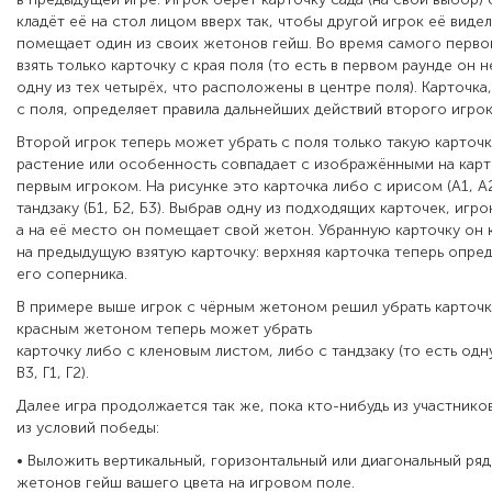
кла­дёт её на стол лицом вверх так, чтобы другой игрок её видел
помещает один из своих жетонов гейш. Во время само­го перв
взять только карточку с края поля (то есть в первом раунде он 
одну из тех четырёх, что расположены в центре поля). Карточка
с поля, определяет правила дальнейших действий второго игрок
Второй игрок теперь может убрать с поля только такую карточк
растение или особенность совпадает с изображён­ными на кар
первым игроком. На рисунке это карточка либо с ирисом (А1, А2
тандзаку (Б1, Б2, Б3). Выбрав одну из подходящих карточек, игро
а на её место он помещает свой жетон. Убранную карточку он 
на предыдущую взятую карточку: верхняя карточка теперь опред
его соперника.
В примере выше игрок с чёрным жетоном решил убрать карточку
красным жетоном теперь может убрать
карточку либо с кленовым листом, либо с тандзаку (то есть одну
В3, Г1, Г2).
Далее игра продолжается так же, пока кто­-нибудь из участ­ник
из условий победы:
• Выложить вертикальный, горизонтальный или диагональ­ный ряд
жетонов гейш вашего цвета на игро­вом поле.