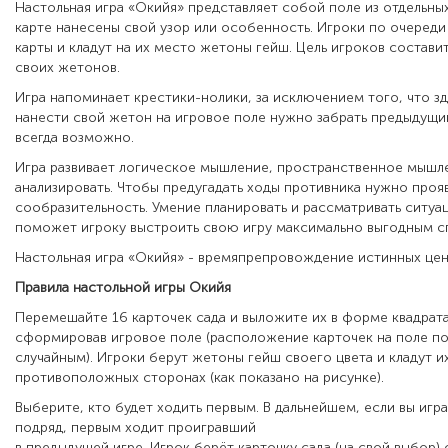
Настольная игра «Окийя» представляет собой поле из отдельных
карте нанесены свой узор или особенность. Игроки по очереди
карты и кладут на их место жетоны гейш. Цель игроков составит
своих жетонов.
Игра напоминает крестики-нолики, за исключением того, что зд
нанести свой жетон на игровое поле нужно забрать предыдущий
всегда возможно.
Игра развивает логическое мышление, пространственное мышл
анализировать. Чтобы предугадать ходы противника нужно прояв
сообразительность. Умение планировать и рассматривать ситуа
поможет игроку выстроить свою игру максимально выгодным 
Настольная игра «Окийя» - времяпрепровождение истинных цен
Правила настольной игры Окийя
Перемешайте 16 карточек сада и выложите их в форме квадрат
сформировав игровое поле (рас­положение карточек на поле п
случайным). Игроки берут жетоны гейш своего цвета и кладут и
противоположных сторонах (как показано на рисунке).
Выберите, кто будет ходить первым. В дальнейшем, если вы игр
подряд, первым ходит проигравший
в предыдущей игре. Игрок берёт карточку сада (на свой выбор) 