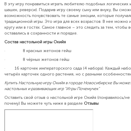
В эту игру понравиться играть любителю подобных логических 
шашек, реверси). Подарив игру своему сыну или внуку, Вы смож
возможность почувствовать те самые эмоции, которые получал
традиционной игры. Это игра для всех возрастов. В нее можно 
кругу или в гостях. Самое главное – это следить за тем, чтобы 
оставались в сохранности и порядке.
Состав настольной игры Окийя
·
8 красных жетонов гейш
·
8 чёрных жетонов гейш
·
16 карточек императорского сада (4 набора). Каждый набо
четырёх карточек одного растения, но с разными особенностя
Купить Настольную игру Окийя
в городе Новосибирске
Вы может
настольных и развивающих игр "Игры Почемучек"
Оставить свой отзыв о настольной игре Окийя (понравилось/не
почему) Вы можете чуть ниже в разделе
Отзывы