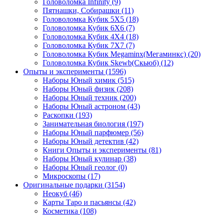
Головоломка Infinity
(9)
Пятнашки, Собирашки
(11)
Головоломка Кубик 5Х5
(18)
Головоломка Кубик 6Х6
(7)
Головоломка Кубик 4Х4
(18)
Головоломка Кубик 7Х7
(7)
Головоломка Кубик Megaminx(Мегаминкс)
(20)
Головоломка Кубик Skewb(Скьюб)
(12)
Опыты и эксперименты
(1596)
Наборы Юный химик
(515)
Наборы Юный физик
(208)
Наборы Юный техник
(200)
Наборы Юный астроном
(43)
Раскопки
(193)
Занимательная биология
(197)
Наборы Юный парфюмер
(56)
Наборы Юный детектив
(42)
Книги Опыты и эксперименты
(81)
Наборы Юный кулинар
(38)
Наборы Юный геолог
(0)
Микроскопы
(17)
Оригинальные подарки
(3154)
Неокуб
(46)
Карты Таро и пасьянсы
(42)
Косметика
(108)