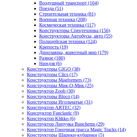
Воздушный транспорт
(104)
Поезда
(51)
Строительная техника
(81)
Военная техника
(208)
Космическая техника
(117)
Конструкторы Спецтехника
(156)
Конструкторы Автобусы, авто
(55)
Полицейская техника
(124)
Крепость
(19)
Динозавры, животный мир
(179)
Разное
(180)
Ниндзя
(6)
Конструкторы GIGO
(38)
Конструкторы Clics
(17)
Конструкторы Magformers
(73)
Конструкторы Мик-О-Мик
(25)
Конструктор Zoob
(30)
Конструкторы Bloco
(14)
Конструкторы Игольчатые
(31)
Конструктор ARTEC
(32)
Консруктор Fanclastic
(9)
Конструктор Klikko
(6)
Конструктор Липучка Bunchems
(29)
Конструктор Гоночная трасса Magic Tracks
(14)
Конструкторы Шарики-кубарики
(5)