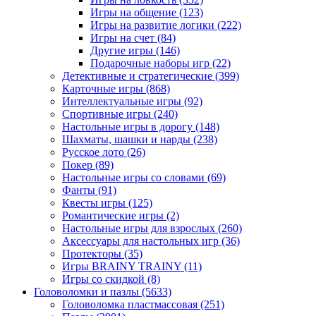
Игры на общение
(123)
Игры на развитие логики
(222)
Игры на счет
(84)
Другие игры
(146)
Подарочные наборы игр
(22)
Детективные и стратегические
(399)
Карточные игры
(868)
Интеллектуальные игры
(92)
Спортивные игры
(240)
Настольные игры в дорогу
(148)
Шахматы, шашки и нарды
(238)
Русское лото
(26)
Покер
(89)
Настольные игры со словами
(69)
Фанты
(91)
Квесты игры
(125)
Романтические игры
(2)
Настольные игры для взрослых
(260)
Аксессуары для настольных игр
(36)
Протекторы
(35)
Игры BRAINY TRAINY
(11)
Игры со скидкой
(8)
Головоломки и пазлы
(5633)
Головоломка пластмассовая
(251)