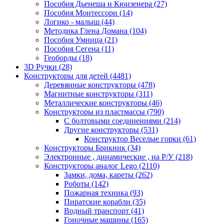
Пособия Дьенеша и Кюизенера
(27)
Пособия Монтессори
(14)
Логико - малыш
(44)
Методика Глена Домана
(104)
Пособия Умница
(21)
Пособия Сегена
(11)
Геоборды
(18)
3D Ручки
(28)
Конструкторы для детей
(4481)
Деревянные конструкторы
(478)
Магнитные конструкторы
(311)
Металлические конструкторы
(46)
Конструкторы из пластмассы
(790)
С болтовыми соединениями
(214)
Другие конструкторы
(531)
Конструктор Веселые горки
(61)
Конструкторы Брикник
(34)
Электронные , динамические , на Р/У
(218)
Конструкторы аналог Lego
(2110)
Замки, дома, кареты
(262)
Роботы
(142)
Пожарная техника
(93)
Пиратские корабли
(35)
Водный транспорт
(41)
Гоночные машины
(165)