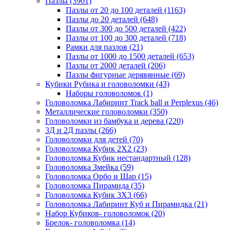
Пазлы
(3901)
Пазлы от 20 до 100 деталей
(1163)
Пазлы до 20 деталей
(648)
Пазлы от 300 до 500 деталей
(422)
Пазлы от 100 до 300 деталей
(718)
Рамки для пазлов
(21)
Пазлы от 1000 до 1500 деталей
(653)
Пазлы от 2000 деталей
(206)
Пазлы фигурные дерявянные
(69)
Кубики Рубика и головоломки
(43)
Наборы головоломок
(1)
Головоломка Лабиринт Track ball и Perplexus
(46)
Металлические головоломки
(350)
Головоломки из бамбука и дерева
(220)
3Д и 2Д пазлы
(266)
Головоломки для детей
(70)
Головоломка Кубик 2Х2
(23)
Головоломка Кубик нестандартный
(128)
Головоломка Змейка
(59)
Головоломка Орбо и Шар
(15)
Головоломка Пирамида
(35)
Головоломка Кубик 3Х3
(66)
Головоломка Лабиринт Куб и Пирамидка
(21)
Набор Кубиков- головоломок
(20)
Брелок- головоломка
(14)