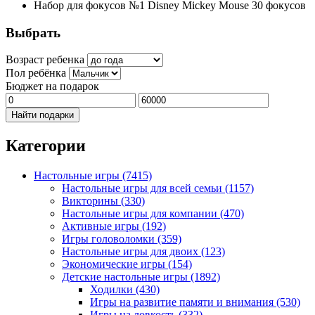
Набор для фокусов №1 Disney Mickey Mouse 30 фокусов
Выбрать
Возраст ребенка
Пол ребёнка
Бюджет на подарок
Найти подарки
Категории
Настольные игры
(7415)
Настольные игры для всей семьи
(1157)
Викторины
(330)
Настольные игры для компании
(470)
Активные игры
(192)
Игры головоломки
(359)
Настольные игры для двоих
(123)
Экономические игры
(154)
Детские настольные игры
(1892)
Ходилки
(430)
Игры на развитие памяти и внимания
(530)
Игры на ловкость
(332)