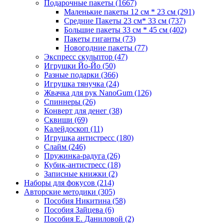
Подарочные пакеты
(1667)
Маленькие пакеты 12 см * 23 см
(291)
Средние Пакеты 23 см* 33 см
(737)
Большие пакеты 33 см * 45 см
(402)
Пакеты гиганты
(73)
Новогодние пакеты
(77)
Экспресс скульптор
(47)
Игрушки Йо-Йо
(50)
Разные подарки
(366)
Игрушка тянучка
(24)
Жвачка для рук NanoGum
(126)
Спиннеры
(26)
Конверт для денег
(38)
Сквиши
(69)
Калейдоскоп
(11)
Игрушка антистресс
(180)
Слайм
(246)
Пружинка-радуга
(26)
Кубик-антистресс
(18)
Записные книжки
(2)
Наборы для фокусов
(214)
Авторские методики
(305)
Пособия Никитина
(58)
Пособия Зайцева
(6)
Пособия Е. Даниловой
(2)