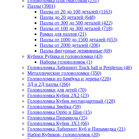
Головоломка пластмассовая
(251)
Пазлы
(3901)
Пазлы от 20 до 100 деталей
(1163)
Пазлы до 20 деталей
(648)
Пазлы от 300 до 500 деталей
(422)
Пазлы от 100 до 300 деталей
(718)
Рамки для пазлов
(21)
Пазлы от 1000 до 1500 деталей
(653)
Пазлы от 2000 деталей
(206)
Пазлы фигурные дерявянные
(69)
Кубики Рубика и головоломки
(43)
Наборы головоломок
(1)
Головоломка Лабиринт Track ball и Perplexus
(46)
Металлические головоломки
(350)
Головоломки из бамбука и дерева
(220)
3Д и 2Д пазлы
(266)
Головоломки для детей
(70)
Головоломка Кубик 2Х2
(23)
Головоломка Кубик нестандартный
(128)
Головоломка Змейка
(59)
Головоломка Орбо и Шар
(15)
Головоломка Пирамида
(35)
Головоломка Кубик 3Х3
(66)
Головоломка Лабиринт Куб и Пирамидка
(21)
Набор Кубиков- головоломок
(20)