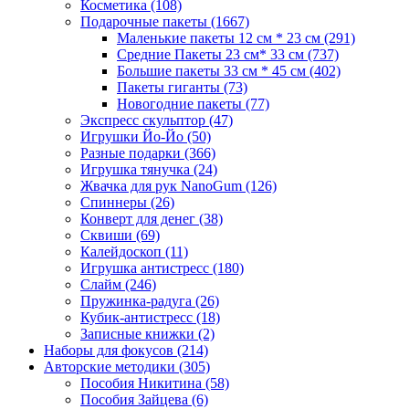
Косметика
(108)
Подарочные пакеты
(1667)
Маленькие пакеты 12 см * 23 см
(291)
Средние Пакеты 23 см* 33 см
(737)
Большие пакеты 33 см * 45 см
(402)
Пакеты гиганты
(73)
Новогодние пакеты
(77)
Экспресс скульптор
(47)
Игрушки Йо-Йо
(50)
Разные подарки
(366)
Игрушка тянучка
(24)
Жвачка для рук NanoGum
(126)
Спиннеры
(26)
Конверт для денег
(38)
Сквиши
(69)
Калейдоскоп
(11)
Игрушка антистресс
(180)
Слайм
(246)
Пружинка-радуга
(26)
Кубик-антистресс
(18)
Записные книжки
(2)
Наборы для фокусов
(214)
Авторские методики
(305)
Пособия Никитина
(58)
Пособия Зайцева
(6)