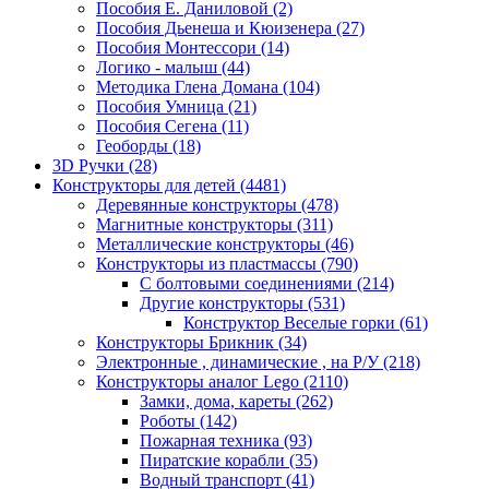
Пособия Е. Даниловой
(2)
Пособия Дьенеша и Кюизенера
(27)
Пособия Монтессори
(14)
Логико - малыш
(44)
Методика Глена Домана
(104)
Пособия Умница
(21)
Пособия Сегена
(11)
Геоборды
(18)
3D Ручки
(28)
Конструкторы для детей
(4481)
Деревянные конструкторы
(478)
Магнитные конструкторы
(311)
Металлические конструкторы
(46)
Конструкторы из пластмассы
(790)
С болтовыми соединениями
(214)
Другие конструкторы
(531)
Конструктор Веселые горки
(61)
Конструкторы Брикник
(34)
Электронные , динамические , на Р/У
(218)
Конструкторы аналог Lego
(2110)
Замки, дома, кареты
(262)
Роботы
(142)
Пожарная техника
(93)
Пиратские корабли
(35)
Водный транспорт
(41)