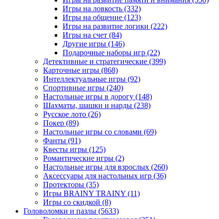
Игры на ловкость
(332)
Игры на общение
(123)
Игры на развитие логики
(222)
Игры на счет
(84)
Другие игры
(146)
Подарочные наборы игр
(22)
Детективные и стратегические
(399)
Карточные игры
(868)
Интеллектуальные игры
(92)
Спортивные игры
(240)
Настольные игры в дорогу
(148)
Шахматы, шашки и нарды
(238)
Русское лото
(26)
Покер
(89)
Настольные игры со словами
(69)
Фанты
(91)
Квесты игры
(125)
Романтические игры
(2)
Настольные игры для взрослых
(260)
Аксессуары для настольных игр
(36)
Протекторы
(35)
Игры BRAINY TRAINY
(11)
Игры со скидкой
(8)
Головоломки и пазлы
(5633)