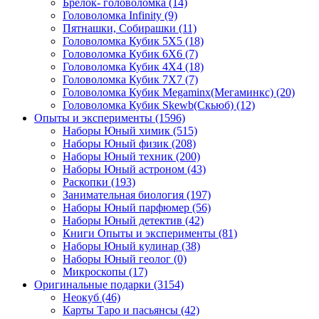
Брелок- головоломка
(14)
Головоломка Infinity
(9)
Пятнашки, Собирашки
(11)
Головоломка Кубик 5Х5
(18)
Головоломка Кубик 6Х6
(7)
Головоломка Кубик 4Х4
(18)
Головоломка Кубик 7Х7
(7)
Головоломка Кубик Megaminx(Мегаминкс)
(20)
Головоломка Кубик Skewb(Скьюб)
(12)
Опыты и эксперименты
(1596)
Наборы Юный химик
(515)
Наборы Юный физик
(208)
Наборы Юный техник
(200)
Наборы Юный астроном
(43)
Раскопки
(193)
Занимательная биология
(197)
Наборы Юный парфюмер
(56)
Наборы Юный детектив
(42)
Книги Опыты и эксперименты
(81)
Наборы Юный кулинар
(38)
Наборы Юный геолог
(0)
Микроскопы
(17)
Оригинальные подарки
(3154)
Неокуб
(46)
Карты Таро и пасьянсы
(42)