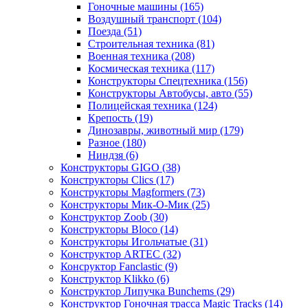
Гоночные машины
(165)
Воздушный транспорт
(104)
Поезда
(51)
Строительная техника
(81)
Военная техника
(208)
Космическая техника
(117)
Конструкторы Спецтехника
(156)
Конструкторы Автобусы, авто
(55)
Полицейская техника
(124)
Крепость
(19)
Динозавры, животный мир
(179)
Разное
(180)
Ниндзя
(6)
Конструкторы GIGO
(38)
Конструкторы Clics
(17)
Конструкторы Magformers
(73)
Конструкторы Мик-О-Мик
(25)
Конструктор Zoob
(30)
Конструкторы Bloco
(14)
Конструкторы Игольчатые
(31)
Конструктор ARTEC
(32)
Консруктор Fanclastic
(9)
Конструктор Klikko
(6)
Конструктор Липучка Bunchems
(29)
Конструктор Гоночная трасса Magic Tracks
(14)