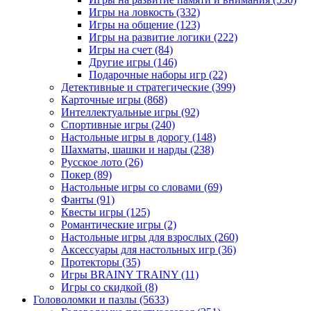
Игры на ловкость
(332)
Игры на общение
(123)
Игры на развитие логики
(222)
Игры на счет
(84)
Другие игры
(146)
Подарочные наборы игр
(22)
Детективные и стратегические
(399)
Карточные игры
(868)
Интеллектуальные игры
(92)
Спортивные игры
(240)
Настольные игры в дорогу
(148)
Шахматы, шашки и нарды
(238)
Русское лото
(26)
Покер
(89)
Настольные игры со словами
(69)
Фанты
(91)
Квесты игры
(125)
Романтические игры
(2)
Настольные игры для взрослых
(260)
Аксессуары для настольных игр
(36)
Протекторы
(35)
Игры BRAINY TRAINY
(11)
Игры со скидкой
(8)
Головоломки и пазлы
(5633)