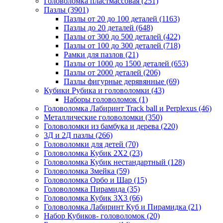
Головоломка пластмассовая
(251)
Пазлы
(3901)
Пазлы от 20 до 100 деталей
(1163)
Пазлы до 20 деталей
(648)
Пазлы от 300 до 500 деталей
(422)
Пазлы от 100 до 300 деталей
(718)
Рамки для пазлов
(21)
Пазлы от 1000 до 1500 деталей
(653)
Пазлы от 2000 деталей
(206)
Пазлы фигурные дерявянные
(69)
Кубики Рубика и головоломки
(43)
Наборы головоломок
(1)
Головоломка Лабиринт Track ball и Perplexus
(46)
Металлические головоломки
(350)
Головоломки из бамбука и дерева
(220)
3Д и 2Д пазлы
(266)
Головоломки для детей
(70)
Головоломка Кубик 2Х2
(23)
Головоломка Кубик нестандартный
(128)
Головоломка Змейка
(59)
Головоломка Орбо и Шар
(15)
Головоломка Пирамида
(35)
Головоломка Кубик 3Х3
(66)
Головоломка Лабиринт Куб и Пирамидка
(21)
Набор Кубиков- головоломок
(20)