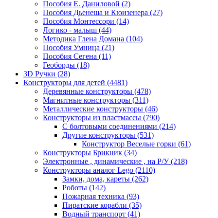
Пособия Е. Даниловой
(2)
Пособия Дьенеша и Кюизенера
(27)
Пособия Монтессори
(14)
Логико - малыш
(44)
Методика Глена Домана
(104)
Пособия Умница
(21)
Пособия Сегена
(11)
Геоборды
(18)
3D Ручки
(28)
Конструкторы для детей
(4481)
Деревянные конструкторы
(478)
Магнитные конструкторы
(311)
Металлические конструкторы
(46)
Конструкторы из пластмассы
(790)
С болтовыми соединениями
(214)
Другие конструкторы
(531)
Конструктор Веселые горки
(61)
Конструкторы Брикник
(34)
Электронные , динамические , на Р/У
(218)
Конструкторы аналог Lego
(2110)
Замки, дома, кареты
(262)
Роботы
(142)
Пожарная техника
(93)
Пиратские корабли
(35)
Водный транспорт
(41)