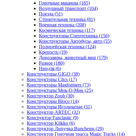
Гоночные машины
(165)
Воздушный транспорт
(104)
Поезда
(51)
Строительная техника
(81)
Военная техника
(208)
Космическая техника
(117)
Конструкторы Спецтехника
(156)
Конструкторы Автобусы, авто
(55)
Полицейская техника
(124)
Крепость
(19)
Динозавры, животный мир
(179)
Разное
(180)
Ниндзя
(6)
Конструкторы GIGO
(38)
Конструкторы Clics
(17)
Конструкторы Magformers
(73)
Конструкторы Мик-О-Мик
(25)
Конструктор Zoob
(30)
Конструкторы Bloco
(14)
Конструкторы Игольчатые
(31)
Конструктор ARTEC
(32)
Консруктор Fanclastic
(9)
Конструктор Klikko
(6)
Конструктор Липучка Bunchems
(29)
Конструктор Гоночная трасса Magic Tracks
(14)