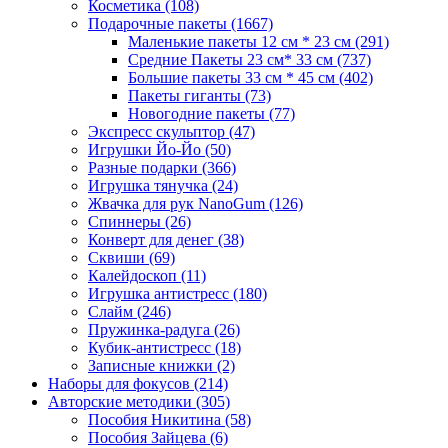
Косметика
(108)
Подарочные пакеты
(1667)
Маленькие пакеты 12 см * 23 см
(291)
Средние Пакеты 23 см* 33 см
(737)
Большие пакеты 33 см * 45 см
(402)
Пакеты гиганты
(73)
Новогодние пакеты
(77)
Экспресс скульптор
(47)
Игрушки Йо-Йо
(50)
Разные подарки
(366)
Игрушка тянучка
(24)
Жвачка для рук NanoGum
(126)
Спиннеры
(26)
Конверт для денег
(38)
Сквиши
(69)
Калейдоскоп
(11)
Игрушка антистресс
(180)
Слайм
(246)
Пружинка-радуга
(26)
Кубик-антистресс
(18)
Записные книжки
(2)
Наборы для фокусов
(214)
Авторские методики
(305)
Пособия Никитина
(58)
Пособия Зайцева
(6)