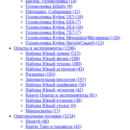
Брелок- головоломка
(14)
Головоломка Infinity
(9)
Пятнашки, Собирашки
(11)
Головоломка Кубик 5Х5
(18)
Головоломка Кубик 6Х6
(7)
Головоломка Кубик 4Х4
(18)
Головоломка Кубик 7Х7
(7)
Головоломка Кубик Megaminx(Мегаминкс)
(20)
Головоломка Кубик Skewb(Скьюб)
(12)
Опыты и эксперименты
(1596)
Наборы Юный химик
(515)
Наборы Юный физик
(208)
Наборы Юный техник
(200)
Наборы Юный астроном
(43)
Раскопки
(193)
Занимательная биология
(197)
Наборы Юный парфюмер
(56)
Наборы Юный детектив
(42)
Книги Опыты и эксперименты
(81)
Наборы Юный кулинар
(38)
Наборы Юный геолог
(0)
Микроскопы
(17)
Оригинальные подарки
(3154)
Неокуб
(46)
Карты Таро и пасьянсы
(42)