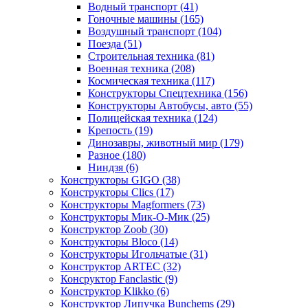
Водный транспорт
(41)
Гоночные машины
(165)
Воздушный транспорт
(104)
Поезда
(51)
Строительная техника
(81)
Военная техника
(208)
Космическая техника
(117)
Конструкторы Спецтехника
(156)
Конструкторы Автобусы, авто
(55)
Полицейская техника
(124)
Крепость
(19)
Динозавры, животный мир
(179)
Разное
(180)
Ниндзя
(6)
Конструкторы GIGO
(38)
Конструкторы Clics
(17)
Конструкторы Magformers
(73)
Конструкторы Мик-О-Мик
(25)
Конструктор Zoob
(30)
Конструкторы Bloco
(14)
Конструкторы Игольчатые
(31)
Конструктор ARTEC
(32)
Консруктор Fanclastic
(9)
Конструктор Klikko
(6)
Конструктор Липучка Bunchems
(29)