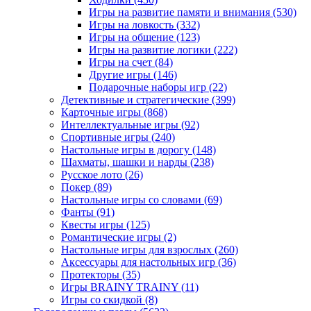
Игры на развитие памяти и внимания
(530)
Игры на ловкость
(332)
Игры на общение
(123)
Игры на развитие логики
(222)
Игры на счет
(84)
Другие игры
(146)
Подарочные наборы игр
(22)
Детективные и стратегические
(399)
Карточные игры
(868)
Интеллектуальные игры
(92)
Спортивные игры
(240)
Настольные игры в дорогу
(148)
Шахматы, шашки и нарды
(238)
Русское лото
(26)
Покер
(89)
Настольные игры со словами
(69)
Фанты
(91)
Квесты игры
(125)
Романтические игры
(2)
Настольные игры для взрослых
(260)
Аксессуары для настольных игр
(36)
Протекторы
(35)
Игры BRAINY TRAINY
(11)
Игры со скидкой
(8)