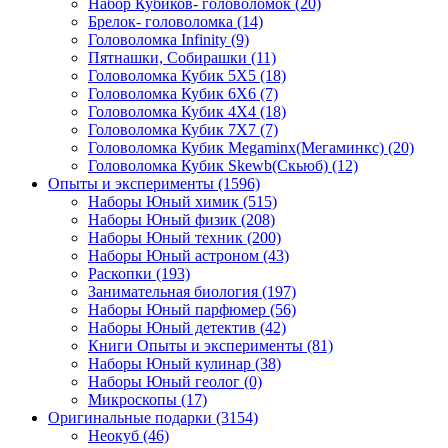
Набор Кубиков- головоломок
(20)
Брелок- головоломка
(14)
Головоломка Infinity
(9)
Пятнашки, Собирашки
(11)
Головоломка Кубик 5Х5
(18)
Головоломка Кубик 6Х6
(7)
Головоломка Кубик 4Х4
(18)
Головоломка Кубик 7Х7
(7)
Головоломка Кубик Megaminx(Мегаминкс)
(20)
Головоломка Кубик Skewb(Скьюб)
(12)
Опыты и эксперименты
(1596)
Наборы Юный химик
(515)
Наборы Юный физик
(208)
Наборы Юный техник
(200)
Наборы Юный астроном
(43)
Раскопки
(193)
Занимательная биология
(197)
Наборы Юный парфюмер
(56)
Наборы Юный детектив
(42)
Книги Опыты и эксперименты
(81)
Наборы Юный кулинар
(38)
Наборы Юный геолог
(0)
Микроскопы
(17)
Оригинальные подарки
(3154)
Неокуб
(46)