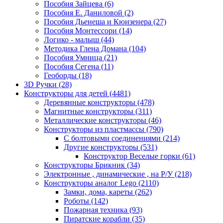
Пособия Зайцева
(6)
Пособия Е. Даниловой
(2)
Пособия Дьенеша и Кюизенера
(27)
Пособия Монтессори
(14)
Логико - малыш
(44)
Методика Глена Домана
(104)
Пособия Умница
(21)
Пособия Сегена
(11)
Геоборды
(18)
3D Ручки
(28)
Конструкторы для детей
(4481)
Деревянные конструкторы
(478)
Магнитные конструкторы
(311)
Металлические конструкторы
(46)
Конструкторы из пластмассы
(790)
С болтовыми соединениями
(214)
Другие конструкторы
(531)
Конструктор Веселые горки
(61)
Конструкторы Брикник
(34)
Электронные , динамические , на Р/У
(218)
Конструкторы аналог Lego
(2110)
Замки, дома, кареты
(262)
Роботы
(142)
Пожарная техника
(93)
Пиратские корабли
(35)