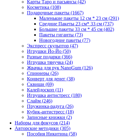
Карты Таро и пасьянсы
(42)
Косметика
(108)
Подарочные пакеты
(1667)
Маленькие пакеты 12 см * 23 см
(291)
Средние Пакеты 23 см* 33 см
(737)
Большие пакеты 33 см * 45 см
(402)
Пакеты гиганты
(73)
Новогодние пакеты
(77)
Экспресс скульптор
(47)
Игрушки Йо-Йо
(50)
Разные подарки
(366)
Игрушка тянучка
(24)
Жвачка для рук NanoGum
(126)
Спиннеры
(26)
Конверт для денег
(38)
Сквиши
(69)
Калейдоскоп
(11)
Игрушка антистресс
(180)
Слайм
(246)
Пружинка-радуга
(26)
Кубик-антистресс
(18)
Записные книжки
(2)
Наборы для фокусов
(214)
Авторские методики
(305)
Пособия Никитина
(58)