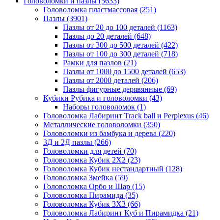
Головоломки и пазлы
(5633)
Головоломка пластмассовая
(251)
Пазлы
(3901)
Пазлы от 20 до 100 деталей
(1163)
Пазлы до 20 деталей
(648)
Пазлы от 300 до 500 деталей
(422)
Пазлы от 100 до 300 деталей
(718)
Рамки для пазлов
(21)
Пазлы от 1000 до 1500 деталей
(653)
Пазлы от 2000 деталей
(206)
Пазлы фигурные дерявянные
(69)
Кубики Рубика и головоломки
(43)
Наборы головоломок
(1)
Головоломка Лабиринт Track ball и Perplexus
(46)
Металлические головоломки
(350)
Головоломки из бамбука и дерева
(220)
3Д и 2Д пазлы
(266)
Головоломки для детей
(70)
Головоломка Кубик 2Х2
(23)
Головоломка Кубик нестандартный
(128)
Головоломка Змейка
(59)
Головоломка Орбо и Шар
(15)
Головоломка Пирамида
(35)
Головоломка Кубик 3Х3
(66)
Головоломка Лабиринт Куб и Пирамидка
(21)