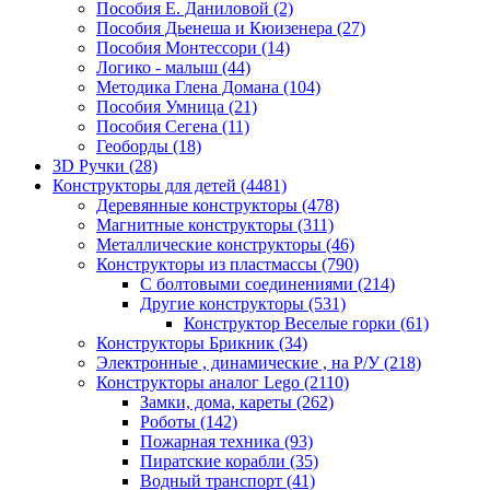
Пособия Е. Даниловой
(2)
Пособия Дьенеша и Кюизенера
(27)
Пособия Монтессори
(14)
Логико - малыш
(44)
Методика Глена Домана
(104)
Пособия Умница
(21)
Пособия Сегена
(11)
Геоборды
(18)
3D Ручки
(28)
Конструкторы для детей
(4481)
Деревянные конструкторы
(478)
Магнитные конструкторы
(311)
Металлические конструкторы
(46)
Конструкторы из пластмассы
(790)
С болтовыми соединениями
(214)
Другие конструкторы
(531)
Конструктор Веселые горки
(61)
Конструкторы Брикник
(34)
Электронные , динамические , на Р/У
(218)
Конструкторы аналог Lego
(2110)
Замки, дома, кареты
(262)
Роботы
(142)
Пожарная техника
(93)
Пиратские корабли
(35)
Водный транспорт
(41)