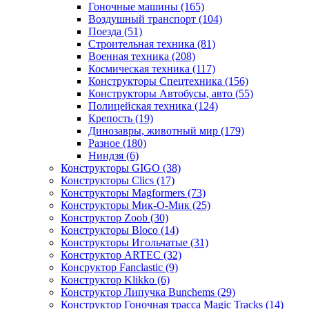
Гоночные машины
(165)
Воздушный транспорт
(104)
Поезда
(51)
Строительная техника
(81)
Военная техника
(208)
Космическая техника
(117)
Конструкторы Спецтехника
(156)
Конструкторы Автобусы, авто
(55)
Полицейская техника
(124)
Крепость
(19)
Динозавры, животный мир
(179)
Разное
(180)
Ниндзя
(6)
Конструкторы GIGO
(38)
Конструкторы Clics
(17)
Конструкторы Magformers
(73)
Конструкторы Мик-О-Мик
(25)
Конструктор Zoob
(30)
Конструкторы Bloco
(14)
Конструкторы Игольчатые
(31)
Конструктор ARTEC
(32)
Консруктор Fanclastic
(9)
Конструктор Klikko
(6)
Конструктор Липучка Bunchems
(29)
Конструктор Гоночная трасса Magic Tracks
(14)