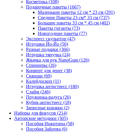
Косметика
(108)
Подарочные пакеты
(1667)
Маленькие пакеты 12 см * 23 см
(291)
Средние Пакеты 23 см* 33 см
(737)
Большие пакеты 33 см * 45 см
(402)
Пакеты гиганты
(73)
Новогодние пакеты
(77)
Экспресс скульптор
(47)
Игрушки Йо-Йо
(50)
Разные подарки
(366)
Игрушка тянучка
(24)
Жвачка для рук NanoGum
(126)
Спиннеры
(26)
Конверт для денег
(38)
Сквиши
(69)
Калейдоскоп
(11)
Игрушка антистресс
(180)
Слайм
(246)
Пружинка-радуга
(26)
Кубик-антистресс
(18)
Записные книжки
(2)
Наборы для фокусов
(214)
Авторские методики
(305)
Пособия Никитина
(58)
Пособия Зайцева
(6)