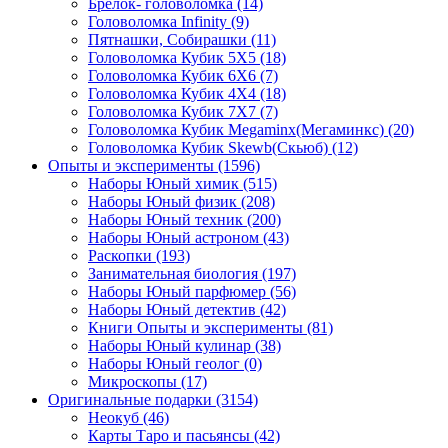
Брелок- головоломка
(14)
Головоломка Infinity
(9)
Пятнашки, Собирашки
(11)
Головоломка Кубик 5Х5
(18)
Головоломка Кубик 6Х6
(7)
Головоломка Кубик 4Х4
(18)
Головоломка Кубик 7Х7
(7)
Головоломка Кубик Megaminx(Мегаминкс)
(20)
Головоломка Кубик Skewb(Скьюб)
(12)
Опыты и эксперименты
(1596)
Наборы Юный химик
(515)
Наборы Юный физик
(208)
Наборы Юный техник
(200)
Наборы Юный астроном
(43)
Раскопки
(193)
Занимательная биология
(197)
Наборы Юный парфюмер
(56)
Наборы Юный детектив
(42)
Книги Опыты и эксперименты
(81)
Наборы Юный кулинар
(38)
Наборы Юный геолог
(0)
Микроскопы
(17)
Оригинальные подарки
(3154)
Неокуб
(46)
Карты Таро и пасьянсы
(42)