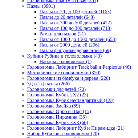
Головоломка пластмассовая
(251)
Пазлы
(3901)
Пазлы от 20 до 100 деталей
(1163)
Пазлы до 20 деталей
(648)
Пазлы от 300 до 500 деталей
(422)
Пазлы от 100 до 300 деталей
(718)
Рамки для пазлов
(21)
Пазлы от 1000 до 1500 деталей
(653)
Пазлы от 2000 деталей
(206)
Пазлы фигурные дерявянные
(69)
Кубики Рубика и головоломки
(43)
Наборы головоломок
(1)
Головоломка Лабиринт Track ball и Perplexus
(46)
Металлические головоломки
(350)
Головоломки из бамбука и дерева
(220)
3Д и 2Д пазлы
(266)
Головоломки для детей
(70)
Головоломка Кубик 2Х2
(23)
Головоломка Кубик нестандартный
(128)
Головоломка Змейка
(59)
Головоломка Орбо и Шар
(15)
Головоломка Пирамида
(35)
Головоломка Кубик 3Х3
(66)
Головоломка Лабиринт Куб и Пирамидка
(21)
Набор Кубиков- головоломок
(20)