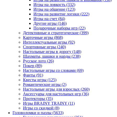
Игры на ловкость
(332)
Игры на общение
(123)
Игры на развитие логики
(222)
Игры на счет
(84)
Другие игры
(146)
Подарочные наборы игр
(22)
Детективные и стратегические
(399)
Карточные игры
(868)
Интеллектуальные игры
(92)
Спортивные игры
(240)
Настольные игры в дорогу
(148)
Шахматы, шашки и нарды
(238)
Русское лото
(26)
Покер
(89)
Настольные игры со словами
(69)
Фанты
(91)
Квесты игры
(125)
Романтические игры
(2)
Настольные игры для взрослых
(260)
Аксессуары для настольных игр
(36)
Протекторы
(35)
Игры BRAINY TRAINY
(11)
Игры со скидкой
(8)
Головоломки и пазлы
(5633)