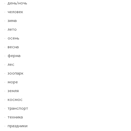
· день/ночь
· человек
· зима
· лето
· осень
· весна
· ферма
· лес
· зоопарк
· море
· земля
· космос
· транспорт
· техника
· праздники