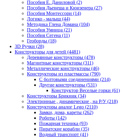
Пособия Е. Даниловой
(2)
Пособия Дьенеша и Кюизенера
(27)
Пособия Монтессори
(14)
Логико - малыш
(44)
Методика Глена Домана
(104)
Пособия Умница
(21)
Пособия Сегена
(11)
Геоборды
(18)
3D Ручки
(28)
Конструкторы для детей
(4481)
Деревянные конструкторы
(478)
Магнитные конструкторы
(311)
Металлические конструкторы
(46)
Конструкторы из пластмассы
(790)
С болтовыми соединениями
(214)
Другие конструкторы
(531)
Конструктор Веселые горки
(61)
Конструкторы Брикник
(34)
Электронные , динамические , на Р/У
(218)
Конструкторы аналог Lego
(2110)
Замки, дома, кареты
(262)
Роботы
(142)
Пожарная техника
(93)
Пиратские корабли
(35)
Водный транспорт
(41)