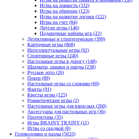
Игры на ловкость
(332)
Игры на общение
(123)
Игры на развитие логики
(222)
Игры на счет
(84)
Другие игры
(146)
Подарочные наборы игр
(22)
Детективные и стратегические
(399)
Карточные игры
(868)
Интеллектуальные игры
(92)
Спортивные игры
(240)
Настольные игры в дорогу
(148)
Шахматы, шашки и нарды
(238)
Русское лото
(26)
Покер
(89)
Настольные игры со словами
(69)
Фанты
(91)
Квесты игры
(125)
Романтические игры
(2)
Настольные игры для взрослых
(260)
Аксессуары для настольных игр
(36)
Протекторы
(35)
Игры BRAINY TRAINY
(11)
Игры со скидкой
(8)
Головоломки и пазлы
(5633)