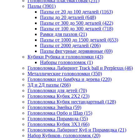
Головоломка пластмассовая
(251)
Пазлы
(3901)
Пазлы от 20 до 100 деталей
(1163)
Пазлы до 20 деталей
(648)
Пазлы от 300 до 500 деталей
(422)
Пазлы от 100 до 300 деталей
(718)
Рамки для пазлов
(21)
Пазлы от 1000 до 1500 деталей
(653)
Пазлы от 2000 деталей
(206)
Пазлы фигурные дерявянные
(69)
Кубики Рубика и головоломки
(43)
Наборы головоломок
(1)
Головоломка Лабиринт Track ball и Perplexus
(46)
Металлические головоломки
(350)
Головоломки из бамбука и дерева
(220)
3Д и 2Д пазлы
(266)
Головоломки для детей
(70)
Головоломка Кубик 2Х2
(23)
Головоломка Кубик нестандартный
(128)
Головоломка Змейка
(59)
Головоломка Орбо и Шар
(15)
Головоломка Пирамида
(35)
Головоломка Кубик 3Х3
(66)
Головоломка Лабиринт Куб и Пирамидка
(21)
Набор Кубиков- головоломок
(20)