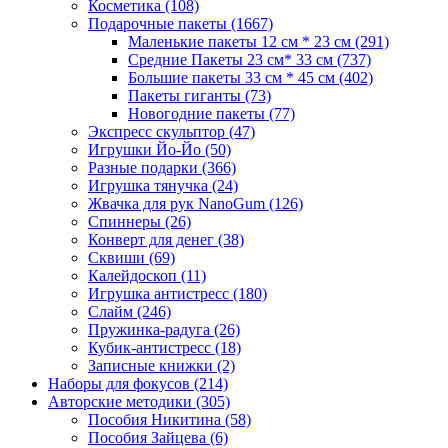
Косметика
(108)
Подарочные пакеты
(1667)
Маленькие пакеты 12 см * 23 см
(291)
Средние Пакеты 23 см* 33 см
(737)
Большие пакеты 33 см * 45 см
(402)
Пакеты гиганты
(73)
Новогодние пакеты
(77)
Экспресс скульптор
(47)
Игрушки Йо-Йо
(50)
Разные подарки
(366)
Игрушка тянучка
(24)
Жвачка для рук NanoGum
(126)
Спиннеры
(26)
Конверт для денег
(38)
Сквиши
(69)
Калейдоскоп
(11)
Игрушка антистресс
(180)
Слайм
(246)
Пружинка-радуга
(26)
Кубик-антистресс
(18)
Записные книжки
(2)
Наборы для фокусов
(214)
Авторские методики
(305)
Пособия Никитина
(58)
Пособия Зайцева
(6)