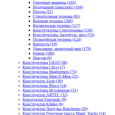
Гоночные машины
(165)
Воздушный транспорт
(104)
Поезда
(51)
Строительная техника
(81)
Военная техника
(208)
Космическая техника
(117)
Конструкторы Спецтехника
(156)
Конструкторы Автобусы, авто
(55)
Полицейская техника
(124)
Крепость
(19)
Динозавры, животный мир
(179)
Разное
(180)
Ниндзя
(6)
Конструкторы GIGO
(38)
Конструкторы Clics
(17)
Конструкторы Magformers
(73)
Конструкторы Мик-О-Мик
(25)
Конструктор Zoob
(30)
Конструкторы Bloco
(14)
Конструкторы Игольчатые
(31)
Конструктор ARTEC
(32)
Консруктор Fanclastic
(9)
Конструктор Klikko
(6)
Конструктор Липучка Bunchems
(29)
Конструктор Гоночная трасса Magic Tracks
(14)