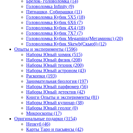
Брелок- головоломка
(14)
Головоломка Infinity
(9)
Пятнашки, Собирашки
(11)
Головоломка Кубик 5Х5
(18)
Головоломка Кубик 6Х6
(7)
Головоломка Кубик 4Х4
(18)
Головоломка Кубик 7Х7
(7)
Головоломка Кубик Megaminx(Мегаминкс)
(20)
Головоломка Кубик Skewb(Скьюб)
(12)
Опыты и эксперименты
(1596)
Наборы Юный химик
(515)
Наборы Юный физик
(208)
Наборы Юный техник
(200)
Наборы Юный астроном
(43)
Раскопки
(193)
Занимательная биология
(197)
Наборы Юный парфюмер
(56)
Наборы Юный детектив
(42)
Книги Опыты и эксперименты
(81)
Наборы Юный кулинар
(38)
Наборы Юный геолог
(0)
Микроскопы
(17)
Оригинальные подарки
(3154)
Неокуб
(46)
Карты Таро и пасьянсы
(42)