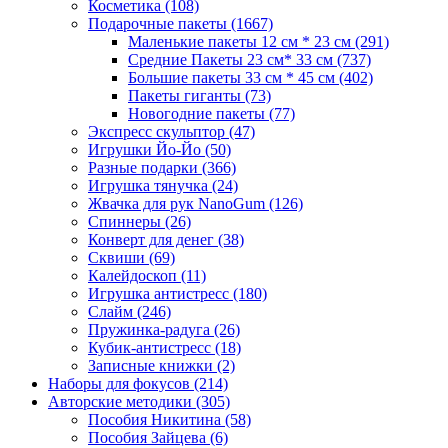
Косметика
(108)
Подарочные пакеты
(1667)
Маленькие пакеты 12 см * 23 см
(291)
Средние Пакеты 23 см* 33 см
(737)
Большие пакеты 33 см * 45 см
(402)
Пакеты гиганты
(73)
Новогодние пакеты
(77)
Экспресс скульптор
(47)
Игрушки Йо-Йо
(50)
Разные подарки
(366)
Игрушка тянучка
(24)
Жвачка для рук NanoGum
(126)
Спиннеры
(26)
Конверт для денег
(38)
Сквиши
(69)
Калейдоскоп
(11)
Игрушка антистресс
(180)
Слайм
(246)
Пружинка-радуга
(26)
Кубик-антистресс
(18)
Записные книжки
(2)
Наборы для фокусов
(214)
Авторские методики
(305)
Пособия Никитина
(58)
Пособия Зайцева
(6)