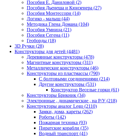
Пособия Е. Даниловой
(2)
Пособия Дьенеша и Кюизенера
(27)
Пособия Монтессори
(14)
Логико - малыш
(44)
Методика Глена Домана
(104)
Пособия Умница
(21)
Пособия Сегена
(11)
Геоборды
(18)
3D Ручки
(28)
Конструкторы для детей
(4481)
Деревянные конструкторы
(478)
Магнитные конструкторы
(311)
Металлические конструкторы
(46)
Конструкторы из пластмассы
(790)
С болтовыми соединениями
(214)
Другие конструкторы
(531)
Конструктор Веселые горки
(61)
Конструкторы Брикник
(34)
Электронные , динамические , на Р/У
(218)
Конструкторы аналог Lego
(2110)
Замки, дома, кареты
(262)
Роботы
(142)
Пожарная техника
(93)
Пиратские корабли
(35)
Водный транспорт
(41)