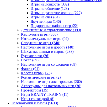
Игры на ловкость
(332)
Игры на общение
(123)
Игры на развитие логики
(222)
Игры на счет
(84)
Другие игры
(146)
Подарочные наборы игр
(22)
Детективные и стратегические
(399)
Карточные игры
(868)
Интеллектуальные игры
(92)
Спортивные игры
(240)
Настольные игры в дорогу
(148)
Шахматы, шашки и нарды
(238)
Русское лото
(26)
Покер
(89)
Настольные игры со словами
(69)
Фанты
(91)
Квесты игры
(125)
Романтические игры
(2)
Настольные игры для взрослых
(260)
Аксессуары для настольных игр
(36)
Протекторы
(35)
Игры BRAINY TRAINY
(11)
Игры со скидкой
(8)
Головоломки и пазлы
(5633)