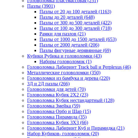
Головоломка пластмассовая
(251)
Пазлы
(3901)
Пазлы от 20 до 100 деталей
(1163)
Пазлы до 20 деталей
(648)
Пазлы от 300 до 500 деталей
(422)
Пазлы от 100 до 300 деталей
(718)
Рамки для пазлов
(21)
Пазлы от 1000 до 1500 деталей
(653)
Пазлы от 2000 деталей
(206)
Пазлы фигурные дерявянные
(69)
Кубики Рубика и головоломки
(43)
Наборы головоломок
(1)
Головоломка Лабиринт Track ball и Perplexus
(46)
Металлические головоломки
(350)
Головоломки из бамбука и дерева
(220)
3Д и 2Д пазлы
(266)
Головоломки для детей
(70)
Головоломка Кубик 2Х2
(23)
Головоломка Кубик нестандартный
(128)
Головоломка Змейка
(59)
Головоломка Орбо и Шар
(15)
Головоломка Пирамида
(35)
Головоломка Кубик 3Х3
(66)
Головоломка Лабиринт Куб и Пирамидка
(21)
Набор Кубиков- головоломок
(20)