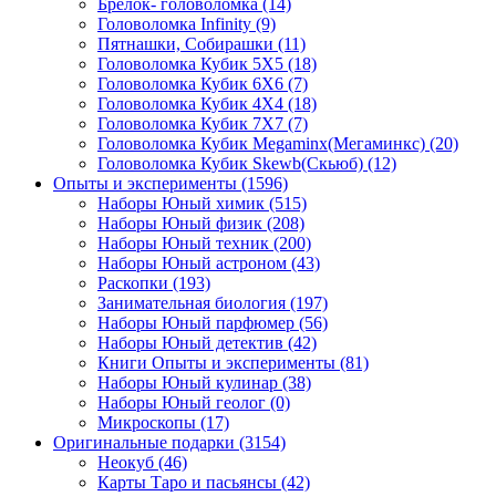
Брелок- головоломка
(14)
Головоломка Infinity
(9)
Пятнашки, Собирашки
(11)
Головоломка Кубик 5Х5
(18)
Головоломка Кубик 6Х6
(7)
Головоломка Кубик 4Х4
(18)
Головоломка Кубик 7Х7
(7)
Головоломка Кубик Megaminx(Мегаминкс)
(20)
Головоломка Кубик Skewb(Скьюб)
(12)
Опыты и эксперименты
(1596)
Наборы Юный химик
(515)
Наборы Юный физик
(208)
Наборы Юный техник
(200)
Наборы Юный астроном
(43)
Раскопки
(193)
Занимательная биология
(197)
Наборы Юный парфюмер
(56)
Наборы Юный детектив
(42)
Книги Опыты и эксперименты
(81)
Наборы Юный кулинар
(38)
Наборы Юный геолог
(0)
Микроскопы
(17)
Оригинальные подарки
(3154)
Неокуб
(46)
Карты Таро и пасьянсы
(42)