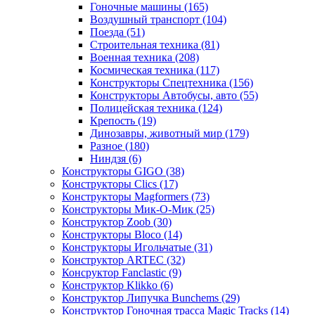
Гоночные машины
(165)
Воздушный транспорт
(104)
Поезда
(51)
Строительная техника
(81)
Военная техника
(208)
Космическая техника
(117)
Конструкторы Спецтехника
(156)
Конструкторы Автобусы, авто
(55)
Полицейская техника
(124)
Крепость
(19)
Динозавры, животный мир
(179)
Разное
(180)
Ниндзя
(6)
Конструкторы GIGO
(38)
Конструкторы Clics
(17)
Конструкторы Magformers
(73)
Конструкторы Мик-О-Мик
(25)
Конструктор Zoob
(30)
Конструкторы Bloco
(14)
Конструкторы Игольчатые
(31)
Конструктор ARTEC
(32)
Консруктор Fanclastic
(9)
Конструктор Klikko
(6)
Конструктор Липучка Bunchems
(29)
Конструктор Гоночная трасса Magic Tracks
(14)