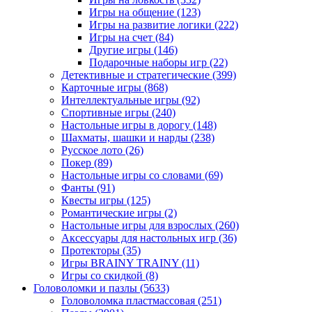
Игры на общение
(123)
Игры на развитие логики
(222)
Игры на счет
(84)
Другие игры
(146)
Подарочные наборы игр
(22)
Детективные и стратегические
(399)
Карточные игры
(868)
Интеллектуальные игры
(92)
Спортивные игры
(240)
Настольные игры в дорогу
(148)
Шахматы, шашки и нарды
(238)
Русское лото
(26)
Покер
(89)
Настольные игры со словами
(69)
Фанты
(91)
Квесты игры
(125)
Романтические игры
(2)
Настольные игры для взрослых
(260)
Аксессуары для настольных игр
(36)
Протекторы
(35)
Игры BRAINY TRAINY
(11)
Игры со скидкой
(8)
Головоломки и пазлы
(5633)
Головоломка пластмассовая
(251)