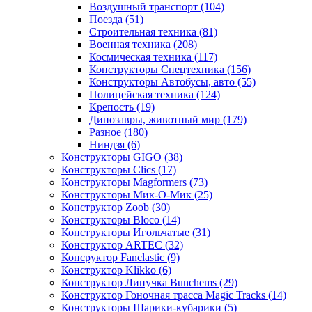
Воздушный транспорт
(104)
Поезда
(51)
Строительная техника
(81)
Военная техника
(208)
Космическая техника
(117)
Конструкторы Спецтехника
(156)
Конструкторы Автобусы, авто
(55)
Полицейская техника
(124)
Крепость
(19)
Динозавры, животный мир
(179)
Разное
(180)
Ниндзя
(6)
Конструкторы GIGO
(38)
Конструкторы Clics
(17)
Конструкторы Magformers
(73)
Конструкторы Мик-О-Мик
(25)
Конструктор Zoob
(30)
Конструкторы Bloco
(14)
Конструкторы Игольчатые
(31)
Конструктор ARTEC
(32)
Консруктор Fanclastic
(9)
Конструктор Klikko
(6)
Конструктор Липучка Bunchems
(29)
Конструктор Гоночная трасса Magic Tracks
(14)
Конструкторы Шарики-кубарики
(5)