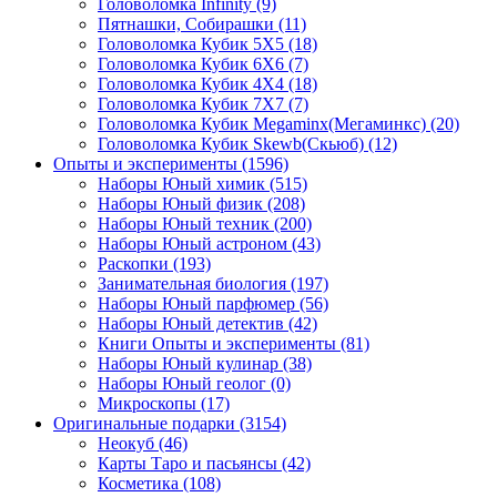
Головоломка Infinity
(9)
Пятнашки, Собирашки
(11)
Головоломка Кубик 5Х5
(18)
Головоломка Кубик 6Х6
(7)
Головоломка Кубик 4Х4
(18)
Головоломка Кубик 7Х7
(7)
Головоломка Кубик Megaminx(Мегаминкс)
(20)
Головоломка Кубик Skewb(Скьюб)
(12)
Опыты и эксперименты
(1596)
Наборы Юный химик
(515)
Наборы Юный физик
(208)
Наборы Юный техник
(200)
Наборы Юный астроном
(43)
Раскопки
(193)
Занимательная биология
(197)
Наборы Юный парфюмер
(56)
Наборы Юный детектив
(42)
Книги Опыты и эксперименты
(81)
Наборы Юный кулинар
(38)
Наборы Юный геолог
(0)
Микроскопы
(17)
Оригинальные подарки
(3154)
Неокуб
(46)
Карты Таро и пасьянсы
(42)
Косметика
(108)