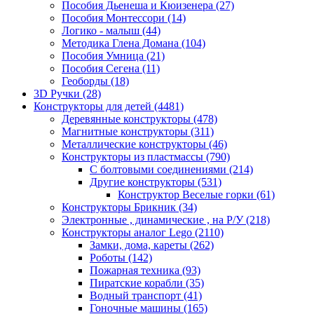
Пособия Дьенеша и Кюизенера
(27)
Пособия Монтессори
(14)
Логико - малыш
(44)
Методика Глена Домана
(104)
Пособия Умница
(21)
Пособия Сегена
(11)
Геоборды
(18)
3D Ручки
(28)
Конструкторы для детей
(4481)
Деревянные конструкторы
(478)
Магнитные конструкторы
(311)
Металлические конструкторы
(46)
Конструкторы из пластмассы
(790)
С болтовыми соединениями
(214)
Другие конструкторы
(531)
Конструктор Веселые горки
(61)
Конструкторы Брикник
(34)
Электронные , динамические , на Р/У
(218)
Конструкторы аналог Lego
(2110)
Замки, дома, кареты
(262)
Роботы
(142)
Пожарная техника
(93)
Пиратские корабли
(35)
Водный транспорт
(41)
Гоночные машины
(165)