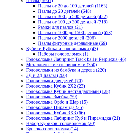
Пазлы
(3901)
Пазлы от 20 до 100 деталей
(1163)
Пазлы до 20 деталей
(648)
Пазлы от 300 до 500 деталей
(422)
Пазлы от 100 до 300 деталей
(718)
Рамки для пазлов
(21)
Пазлы от 1000 до 1500 деталей
(653)
Пазлы от 2000 деталей
(206)
Пазлы фигурные дерявянные
(69)
Кубики Рубика и головоломки
(43)
Наборы головоломок
(1)
Головоломка Лабиринт Track ball и Perplexus
(46)
Металлические головоломки
(350)
Головоломки из бамбука и дерева
(220)
3Д и 2Д пазлы
(266)
Головоломки для детей
(70)
Головоломка Кубик 2Х2
(23)
Головоломка Кубик нестандартный
(128)
Головоломка Змейка
(59)
Головоломка Орбо и Шар
(15)
Головоломка Пирамида
(35)
Головоломка Кубик 3Х3
(66)
Головоломка Лабиринт Куб и Пирамидка
(21)
Набор Кубиков- головоломок
(20)
Брелок- головоломка
(14)