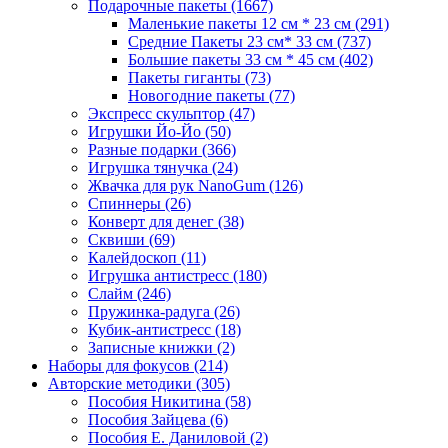
Подарочные пакеты
(1667)
Маленькие пакеты 12 см * 23 см
(291)
Средние Пакеты 23 см* 33 см
(737)
Большие пакеты 33 см * 45 см
(402)
Пакеты гиганты
(73)
Новогодние пакеты
(77)
Экспресс скульптор
(47)
Игрушки Йо-Йо
(50)
Разные подарки
(366)
Игрушка тянучка
(24)
Жвачка для рук NanoGum
(126)
Спиннеры
(26)
Конверт для денег
(38)
Сквиши
(69)
Калейдоскоп
(11)
Игрушка антистресс
(180)
Слайм
(246)
Пружинка-радуга
(26)
Кубик-антистресс
(18)
Записные книжки
(2)
Наборы для фокусов
(214)
Авторские методики
(305)
Пособия Никитина
(58)
Пособия Зайцева
(6)
Пособия Е. Даниловой
(2)