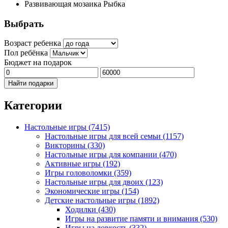
Развивающая мозаика Рыбка
Выбрать
Возраст ребенка
Пол ребёнка
Бюджет на подарок
Найти подарки
Категории
Настольные игры
(7415)
Настольные игры для всей семьи
(1157)
Викторины
(330)
Настольные игры для компании
(470)
Активные игры
(192)
Игры головоломки
(359)
Настольные игры для двоих
(123)
Экономические игры
(154)
Детские настольные игры
(1892)
Ходилки
(430)
Игры на развитие памяти и внимания
(530)
Игры на ловкость
(332)