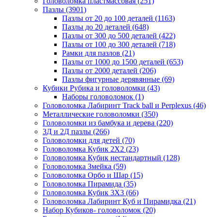
Головоломка пластмассовая
(251)
Пазлы
(3901)
Пазлы от 20 до 100 деталей
(1163)
Пазлы до 20 деталей
(648)
Пазлы от 300 до 500 деталей
(422)
Пазлы от 100 до 300 деталей
(718)
Рамки для пазлов
(21)
Пазлы от 1000 до 1500 деталей
(653)
Пазлы от 2000 деталей
(206)
Пазлы фигурные дерявянные
(69)
Кубики Рубика и головоломки
(43)
Наборы головоломок
(1)
Головоломка Лабиринт Track ball и Perplexus
(46)
Металлические головоломки
(350)
Головоломки из бамбука и дерева
(220)
3Д и 2Д пазлы
(266)
Головоломки для детей
(70)
Головоломка Кубик 2Х2
(23)
Головоломка Кубик нестандартный
(128)
Головоломка Змейка
(59)
Головоломка Орбо и Шар
(15)
Головоломка Пирамида
(35)
Головоломка Кубик 3Х3
(66)
Головоломка Лабиринт Куб и Пирамидка
(21)
Набор Кубиков- головоломок
(20)