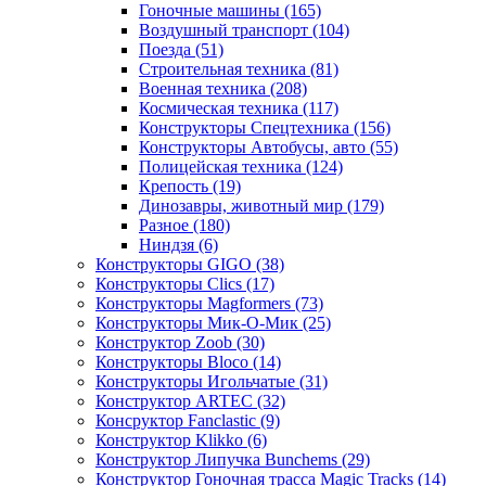
Гоночные машины
(165)
Воздушный транспорт
(104)
Поезда
(51)
Строительная техника
(81)
Военная техника
(208)
Космическая техника
(117)
Конструкторы Спецтехника
(156)
Конструкторы Автобусы, авто
(55)
Полицейская техника
(124)
Крепость
(19)
Динозавры, животный мир
(179)
Разное
(180)
Ниндзя
(6)
Конструкторы GIGO
(38)
Конструкторы Clics
(17)
Конструкторы Magformers
(73)
Конструкторы Мик-О-Мик
(25)
Конструктор Zoob
(30)
Конструкторы Bloco
(14)
Конструкторы Игольчатые
(31)
Конструктор ARTEC
(32)
Консруктор Fanclastic
(9)
Конструктор Klikko
(6)
Конструктор Липучка Bunchems
(29)
Конструктор Гоночная трасса Magic Tracks
(14)