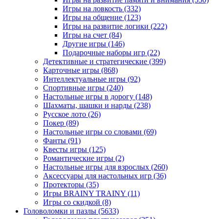
Игры на ловкость
(332)
Игры на общение
(123)
Игры на развитие логики
(222)
Игры на счет
(84)
Другие игры
(146)
Подарочные наборы игр
(22)
Детективные и стратегические
(399)
Карточные игры
(868)
Интеллектуальные игры
(92)
Спортивные игры
(240)
Настольные игры в дорогу
(148)
Шахматы, шашки и нарды
(238)
Русское лото
(26)
Покер
(89)
Настольные игры со словами
(69)
Фанты
(91)
Квесты игры
(125)
Романтические игры
(2)
Настольные игры для взрослых
(260)
Аксессуары для настольных игр
(36)
Протекторы
(35)
Игры BRAINY TRAINY
(11)
Игры со скидкой
(8)
Головоломки и пазлы
(5633)