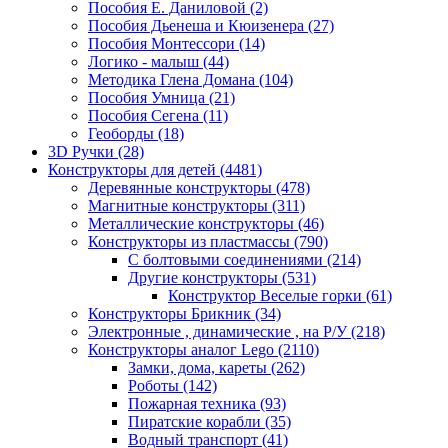
Пособия Е. Даниловой
(2)
Пособия Дьенеша и Кюизенера
(27)
Пособия Монтессори
(14)
Логико - малыш
(44)
Методика Глена Домана
(104)
Пособия Умница
(21)
Пособия Сегена
(11)
Геоборды
(18)
3D Ручки
(28)
Конструкторы для детей
(4481)
Деревянные конструкторы
(478)
Магнитные конструкторы
(311)
Металлические конструкторы
(46)
Конструкторы из пластмассы
(790)
С болтовыми соединениями
(214)
Другие конструкторы
(531)
Конструктор Веселые горки
(61)
Конструкторы Брикник
(34)
Электронные , динамические , на Р/У
(218)
Конструкторы аналог Lego
(2110)
Замки, дома, кареты
(262)
Роботы
(142)
Пожарная техника
(93)
Пиратские корабли
(35)
Водный транспорт
(41)