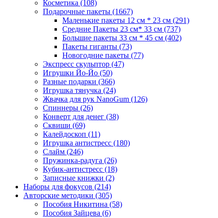
Косметика
(108)
Подарочные пакеты
(1667)
Маленькие пакеты 12 см * 23 см
(291)
Средние Пакеты 23 см* 33 см
(737)
Большие пакеты 33 см * 45 см
(402)
Пакеты гиганты
(73)
Новогодние пакеты
(77)
Экспресс скульптор
(47)
Игрушки Йо-Йо
(50)
Разные подарки
(366)
Игрушка тянучка
(24)
Жвачка для рук NanoGum
(126)
Спиннеры
(26)
Конверт для денег
(38)
Сквиши
(69)
Калейдоскоп
(11)
Игрушка антистресс
(180)
Слайм
(246)
Пружинка-радуга
(26)
Кубик-антистресс
(18)
Записные книжки
(2)
Наборы для фокусов
(214)
Авторские методики
(305)
Пособия Никитина
(58)
Пособия Зайцева
(6)