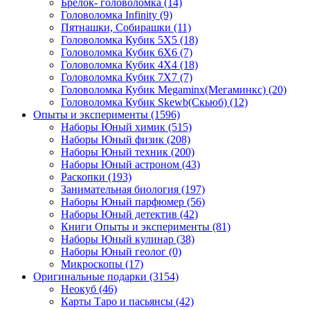
Брелок- головоломка
(14)
Головоломка Infinity
(9)
Пятнашки, Собирашки
(11)
Головоломка Кубик 5Х5
(18)
Головоломка Кубик 6Х6
(7)
Головоломка Кубик 4Х4
(18)
Головоломка Кубик 7Х7
(7)
Головоломка Кубик Megaminx(Мегаминкс)
(20)
Головоломка Кубик Skewb(Скьюб)
(12)
Опыты и эксперименты
(1596)
Наборы Юный химик
(515)
Наборы Юный физик
(208)
Наборы Юный техник
(200)
Наборы Юный астроном
(43)
Раскопки
(193)
Занимательная биология
(197)
Наборы Юный парфюмер
(56)
Наборы Юный детектив
(42)
Книги Опыты и эксперименты
(81)
Наборы Юный кулинар
(38)
Наборы Юный геолог
(0)
Микроскопы
(17)
Оригинальные подарки
(3154)
Неокуб
(46)
Карты Таро и пасьянсы
(42)