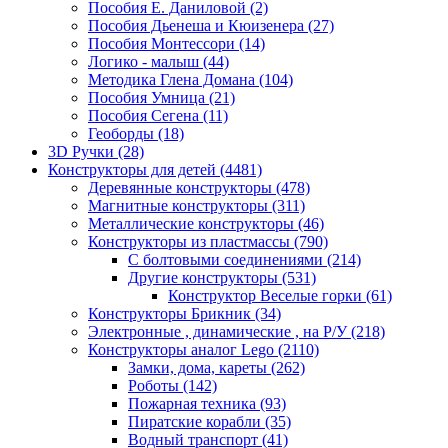
Пособия Е. Даниловой
(2)
Пособия Дьенеша и Кюизенера
(27)
Пособия Монтессори
(14)
Логико - малыш
(44)
Методика Глена Домана
(104)
Пособия Умница
(21)
Пособия Сегена
(11)
Геоборды
(18)
3D Ручки
(28)
Конструкторы для детей
(4481)
Деревянные конструкторы
(478)
Магнитные конструкторы
(311)
Металлические конструкторы
(46)
Конструкторы из пластмассы
(790)
С болтовыми соединениями
(214)
Другие конструкторы
(531)
Конструктор Веселые горки
(61)
Конструкторы Брикник
(34)
Электронные , динамические , на Р/У
(218)
Конструкторы аналог Lego
(2110)
Замки, дома, кареты
(262)
Роботы
(142)
Пожарная техника
(93)
Пиратские корабли
(35)
Водный транспорт
(41)