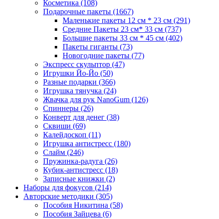
Косметика
(108)
Подарочные пакеты
(1667)
Маленькие пакеты 12 см * 23 см
(291)
Средние Пакеты 23 см* 33 см
(737)
Большие пакеты 33 см * 45 см
(402)
Пакеты гиганты
(73)
Новогодние пакеты
(77)
Экспресс скульптор
(47)
Игрушки Йо-Йо
(50)
Разные подарки
(366)
Игрушка тянучка
(24)
Жвачка для рук NanoGum
(126)
Спиннеры
(26)
Конверт для денег
(38)
Сквиши
(69)
Калейдоскоп
(11)
Игрушка антистресс
(180)
Слайм
(246)
Пружинка-радуга
(26)
Кубик-антистресс
(18)
Записные книжки
(2)
Наборы для фокусов
(214)
Авторские методики
(305)
Пособия Никитина
(58)
Пособия Зайцева
(6)