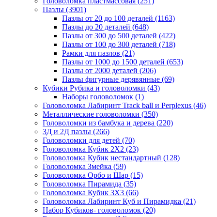
Головоломка пластмассовая
(251)
Пазлы
(3901)
Пазлы от 20 до 100 деталей
(1163)
Пазлы до 20 деталей
(648)
Пазлы от 300 до 500 деталей
(422)
Пазлы от 100 до 300 деталей
(718)
Рамки для пазлов
(21)
Пазлы от 1000 до 1500 деталей
(653)
Пазлы от 2000 деталей
(206)
Пазлы фигурные дерявянные
(69)
Кубики Рубика и головоломки
(43)
Наборы головоломок
(1)
Головоломка Лабиринт Track ball и Perplexus
(46)
Металлические головоломки
(350)
Головоломки из бамбука и дерева
(220)
3Д и 2Д пазлы
(266)
Головоломки для детей
(70)
Головоломка Кубик 2Х2
(23)
Головоломка Кубик нестандартный
(128)
Головоломка Змейка
(59)
Головоломка Орбо и Шар
(15)
Головоломка Пирамида
(35)
Головоломка Кубик 3Х3
(66)
Головоломка Лабиринт Куб и Пирамидка
(21)
Набор Кубиков- головоломок
(20)