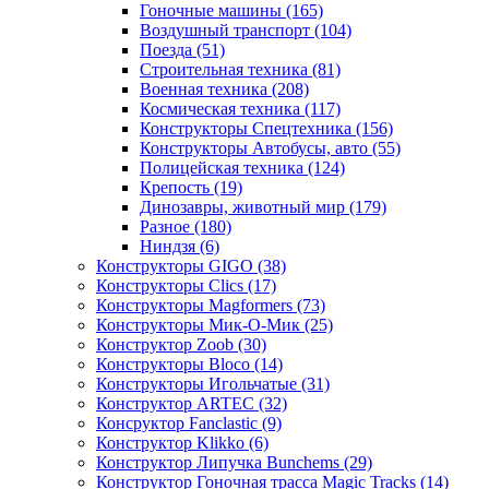
Гоночные машины
(165)
Воздушный транспорт
(104)
Поезда
(51)
Строительная техника
(81)
Военная техника
(208)
Космическая техника
(117)
Конструкторы Спецтехника
(156)
Конструкторы Автобусы, авто
(55)
Полицейская техника
(124)
Крепость
(19)
Динозавры, животный мир
(179)
Разное
(180)
Ниндзя
(6)
Конструкторы GIGO
(38)
Конструкторы Clics
(17)
Конструкторы Magformers
(73)
Конструкторы Мик-О-Мик
(25)
Конструктор Zoob
(30)
Конструкторы Bloco
(14)
Конструкторы Игольчатые
(31)
Конструктор ARTEC
(32)
Консруктор Fanclastic
(9)
Конструктор Klikko
(6)
Конструктор Липучка Bunchems
(29)
Конструктор Гоночная трасса Magic Tracks
(14)