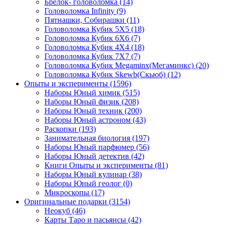
Брелок- головоломка
(14)
Головоломка Infinity
(9)
Пятнашки, Собирашки
(11)
Головоломка Кубик 5Х5
(18)
Головоломка Кубик 6Х6
(7)
Головоломка Кубик 4Х4
(18)
Головоломка Кубик 7Х7
(7)
Головоломка Кубик Megaminx(Мегаминкс)
(20)
Головоломка Кубик Skewb(Скьюб)
(12)
Опыты и эксперименты
(1596)
Наборы Юный химик
(515)
Наборы Юный физик
(208)
Наборы Юный техник
(200)
Наборы Юный астроном
(43)
Раскопки
(193)
Занимательная биология
(197)
Наборы Юный парфюмер
(56)
Наборы Юный детектив
(42)
Книги Опыты и эксперименты
(81)
Наборы Юный кулинар
(38)
Наборы Юный геолог
(0)
Микроскопы
(17)
Оригинальные подарки
(3154)
Неокуб
(46)
Карты Таро и пасьянсы
(42)