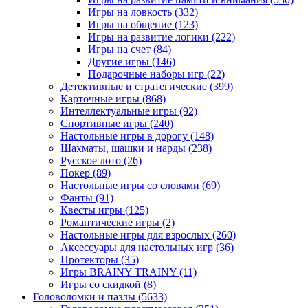
Игры на ловкость
(332)
Игры на общение
(123)
Игры на развитие логики
(222)
Игры на счет
(84)
Другие игры
(146)
Подарочные наборы игр
(22)
Детективные и стратегические
(399)
Карточные игры
(868)
Интеллектуальные игры
(92)
Спортивные игры
(240)
Настольные игры в дорогу
(148)
Шахматы, шашки и нарды
(238)
Русское лото
(26)
Покер
(89)
Настольные игры со словами
(69)
Фанты
(91)
Квесты игры
(125)
Романтические игры
(2)
Настольные игры для взрослых
(260)
Аксессуары для настольных игр
(36)
Протекторы
(35)
Игры BRAINY TRAINY
(11)
Игры со скидкой
(8)
Головоломки и пазлы
(5633)