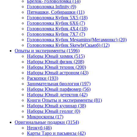
Брелок- головоломка
(14)
Головоломка Infinity
(9)
Пятнашки, Собирашки
(11)
Головоломка Кубик 5Х5
(18)
Головоломка Кубик 6Х6
(7)
Головоломка Кубик 4Х4
(18)
Головоломка Кубик 7Х7
(7)
Головоломка Кубик Megaminx(Мегаминкс)
(20)
Головоломка Кубик Skewb(Скьюб)
(12)
Опыты и эксперименты
(1596)
Наборы Юный химик
(515)
Наборы Юный физик
(208)
Наборы Юный техник
(200)
Наборы Юный астроном
(43)
Раскопки
(193)
Занимательная биология
(197)
Наборы Юный парфюмер
(56)
Наборы Юный детектив
(42)
Книги Опыты и эксперименты
(81)
Наборы Юный кулинар
(38)
Наборы Юный геолог
(0)
Микроскопы
(17)
Оригинальные подарки
(3154)
Неокуб
(46)
Карты Таро и пасьянсы
(42)