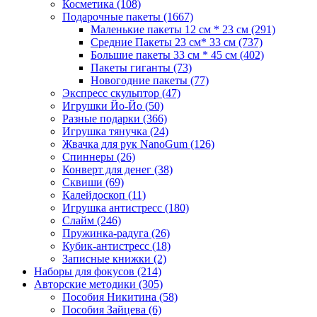
Косметика
(108)
Подарочные пакеты
(1667)
Маленькие пакеты 12 см * 23 см
(291)
Средние Пакеты 23 см* 33 см
(737)
Большие пакеты 33 см * 45 см
(402)
Пакеты гиганты
(73)
Новогодние пакеты
(77)
Экспресс скульптор
(47)
Игрушки Йо-Йо
(50)
Разные подарки
(366)
Игрушка тянучка
(24)
Жвачка для рук NanoGum
(126)
Спиннеры
(26)
Конверт для денег
(38)
Сквиши
(69)
Калейдоскоп
(11)
Игрушка антистресс
(180)
Слайм
(246)
Пружинка-радуга
(26)
Кубик-антистресс
(18)
Записные книжки
(2)
Наборы для фокусов
(214)
Авторские методики
(305)
Пособия Никитина
(58)
Пособия Зайцева
(6)