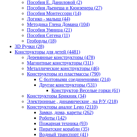
Пособия Е. Даниловой
(2)
Пособия Дьенеша и Кюизенера
(27)
Пособия Монтессори
(14)
Логико - малыш
(44)
Методика Глена Домана
(104)
Пособия Умница
(21)
Пособия Сегена
(11)
Геоборды
(18)
3D Ручки
(28)
Конструкторы для детей
(4481)
Деревянные конструкторы
(478)
Магнитные конструкторы
(311)
Металлические конструкторы
(46)
Конструкторы из пластмассы
(790)
С болтовыми соединениями
(214)
Другие конструкторы
(531)
Конструктор Веселые горки
(61)
Конструкторы Брикник
(34)
Электронные , динамические , на Р/У
(218)
Конструкторы аналог Lego
(2110)
Замки, дома, кареты
(262)
Роботы
(142)
Пожарная техника
(93)
Пиратские корабли
(35)
Водный транспорт
(41)