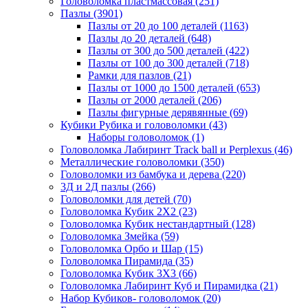
Головоломка пластмассовая
(251)
Пазлы
(3901)
Пазлы от 20 до 100 деталей
(1163)
Пазлы до 20 деталей
(648)
Пазлы от 300 до 500 деталей
(422)
Пазлы от 100 до 300 деталей
(718)
Рамки для пазлов
(21)
Пазлы от 1000 до 1500 деталей
(653)
Пазлы от 2000 деталей
(206)
Пазлы фигурные дерявянные
(69)
Кубики Рубика и головоломки
(43)
Наборы головоломок
(1)
Головоломка Лабиринт Track ball и Perplexus
(46)
Металлические головоломки
(350)
Головоломки из бамбука и дерева
(220)
3Д и 2Д пазлы
(266)
Головоломки для детей
(70)
Головоломка Кубик 2Х2
(23)
Головоломка Кубик нестандартный
(128)
Головоломка Змейка
(59)
Головоломка Орбо и Шар
(15)
Головоломка Пирамида
(35)
Головоломка Кубик 3Х3
(66)
Головоломка Лабиринт Куб и Пирамидка
(21)
Набор Кубиков- головоломок
(20)