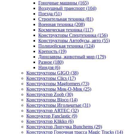
Гоночные машины
(165)
Воздушный транспорт
(104)
Поезда
(51)
Строительная техника
(81)
Военная техника
(208)
Космическая техника
(117)
Конструкторы Спецтехника
(156)
Конструкторы Автобусы, авто
(55)
Полицейская техника
(124)
Крепость
(19)
Динозавры, животный мир
(179)
Разное
(180)
Ниндзя
(6)
Конструкторы GIGO
(38)
Конструкторы Clics
(17)
Конструкторы Magformers
(73)
Конструкторы Мик-О-Мик
(25)
Конструктор Zoob
(30)
Конструкторы Bloco
(14)
Конструкторы Игольчатые
(31)
Конструктор ARTEC
(32)
Консруктор Fanclastic
(9)
Конструктор Klikko
(6)
Конструктор Липучка Bunchems
(29)
Конструктор Гоночная трасса Magic Tracks
(14)