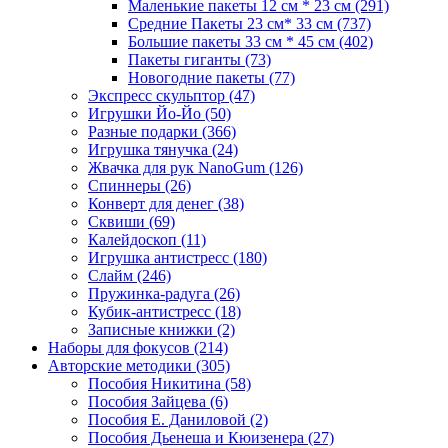
Маленькие пакеты 12 см * 23 см
(291)
Средние Пакеты 23 см* 33 см
(737)
Большие пакеты 33 см * 45 см
(402)
Пакеты гиганты
(73)
Новогодние пакеты
(77)
Экспресс скульптор
(47)
Игрушки Йо-Йо
(50)
Разные подарки
(366)
Игрушка тянучка
(24)
Жвачка для рук NanoGum
(126)
Спиннеры
(26)
Конверт для денег
(38)
Сквиши
(69)
Калейдоскоп
(11)
Игрушка антистресс
(180)
Слайм
(246)
Пружинка-радуга
(26)
Кубик-антистресс
(18)
Записные книжки
(2)
Наборы для фокусов
(214)
Авторские методики
(305)
Пособия Никитина
(58)
Пособия Зайцева
(6)
Пособия Е. Даниловой
(2)
Пособия Дьенеша и Кюизенера
(27)