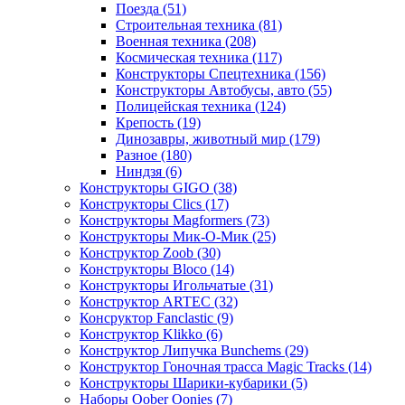
Поезда
(51)
Строительная техника
(81)
Военная техника
(208)
Космическая техника
(117)
Конструкторы Спецтехника
(156)
Конструкторы Автобусы, авто
(55)
Полицейская техника
(124)
Крепость
(19)
Динозавры, животный мир
(179)
Разное
(180)
Ниндзя
(6)
Конструкторы GIGO
(38)
Конструкторы Clics
(17)
Конструкторы Magformers
(73)
Конструкторы Мик-О-Мик
(25)
Конструктор Zoob
(30)
Конструкторы Bloco
(14)
Конструкторы Игольчатые
(31)
Конструктор ARTEC
(32)
Консруктор Fanclastic
(9)
Конструктор Klikko
(6)
Конструктор Липучка Bunchems
(29)
Конструктор Гоночная трасса Magic Tracks
(14)
Конструкторы Шарики-кубарики
(5)
Наборы Oober Oonies
(7)