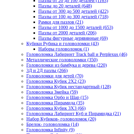
Пазлы от 20 до 100 деталей
(1163)
Пазлы до 20 деталей
(648)
Пазлы от 300 до 500 деталей
(422)
Пазлы от 100 до 300 деталей
(718)
Рамки для пазлов
(21)
Пазлы от 1000 до 1500 деталей
(653)
Пазлы от 2000 деталей
(206)
Пазлы фигурные дерявянные
(69)
Кубики Рубика и головоломки
(43)
Наборы головоломок
(1)
Головоломка Лабиринт Track ball и Perplexus
(46)
Металлические головоломки
(350)
Головоломки из бамбука и дерева
(220)
3Д и 2Д пазлы
(266)
Головоломки для детей
(70)
Головоломка Кубик 2Х2
(23)
Головоломка Кубик нестандартный
(128)
Головоломка Змейка
(59)
Головоломка Орбо и Шар
(15)
Головоломка Пирамида
(35)
Головоломка Кубик 3Х3
(66)
Головоломка Лабиринт Куб и Пирамидка
(21)
Набор Кубиков- головоломок
(20)
Брелок- головоломка
(14)
Головоломка Infinity
(9)