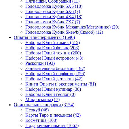
Пятнашки, Собирашки
(11)
Головоломка Кубик 5Х5
(18)
Головоломка Кубик 6Х6
(7)
Головоломка Кубик 4Х4
(18)
Головоломка Кубик 7Х7
(7)
Головоломка Кубик Megaminx(Мегаминкс)
(20)
Головоломка Кубик Skewb(Скьюб)
(12)
Опыты и эксперименты
(1596)
Наборы Юный химик
(515)
Наборы Юный физик
(208)
Наборы Юный техник
(200)
Наборы Юный астроном
(43)
Раскопки
(193)
Занимательная биология
(197)
Наборы Юный парфюмер
(56)
Наборы Юный детектив
(42)
Книги Опыты и эксперименты
(81)
Наборы Юный кулинар
(38)
Наборы Юный геолог
(0)
Микроскопы
(17)
Оригинальные подарки
(3154)
Неокуб
(46)
Карты Таро и пасьянсы
(42)
Косметика
(108)
Подарочные пакеты
(1667)