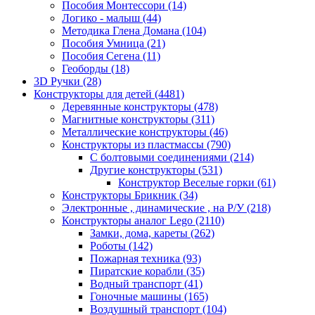
Пособия Монтессори
(14)
Логико - малыш
(44)
Методика Глена Домана
(104)
Пособия Умница
(21)
Пособия Сегена
(11)
Геоборды
(18)
3D Ручки
(28)
Конструкторы для детей
(4481)
Деревянные конструкторы
(478)
Магнитные конструкторы
(311)
Металлические конструкторы
(46)
Конструкторы из пластмассы
(790)
С болтовыми соединениями
(214)
Другие конструкторы
(531)
Конструктор Веселые горки
(61)
Конструкторы Брикник
(34)
Электронные , динамические , на Р/У
(218)
Конструкторы аналог Lego
(2110)
Замки, дома, кареты
(262)
Роботы
(142)
Пожарная техника
(93)
Пиратские корабли
(35)
Водный транспорт
(41)
Гоночные машины
(165)
Воздушный транспорт
(104)