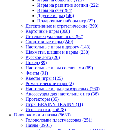
Игры на развитие логики
(222)
Игры на счет
(84)
Другие игры
(146)
Подарочные наборы игр
(22)
Детективные и стратегические
(399)
Карточные игры
(868)
Интеллектуальные игры
(92)
Спортивные игры
(240)
Настольные игры в дорогу
(148)
Шахматы, шашки и нарды
(238)
Русское лото
(26)
Покер
(89)
Настольные игры со словами
(69)
Фанты
(91)
Квесты игры
(125)
Романтические игры
(2)
Настольные игры для взрослых
(260)
Аксессуары для настольных игр
(36)
Протекторы
(35)
Игры BRAINY TRAINY
(11)
Игры со скидкой
(8)
Головоломки и пазлы
(5633)
Головоломка пластмассовая
(251)
Пазлы
(3901)