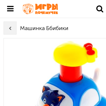
Машинка Ббибики