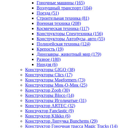
Гоночные машины
(165)
Воздушный транспорт
(104)
Поезда
(51)
Строительная техника
(81)
Военная техника
(208)
Космическая техника
(117)
Конструкторы Спецтехника
(156)
Конструкторы Автобусы, авто
(55)
Полицейская техника
(124)
Крепость
(19)
Динозавры, животный мир
(179)
Разное
(180)
Ниндзя
(6)
Конструкторы GIGO
(38)
Конструкторы Clics
(17)
Конструкторы Magformers
(73)
Конструкторы Мик-О-Мик
(25)
Конструктор Zoob
(30)
Конструкторы Bloco
(14)
Конструкторы Игольчатые
(31)
Конструктор ARTEC
(32)
Консруктор Fanclastic
(9)
Конструктор Klikko
(6)
Конструктор Липучка Bunchems
(29)
Конструктор Гоночная трасса Magic Tracks
(14)