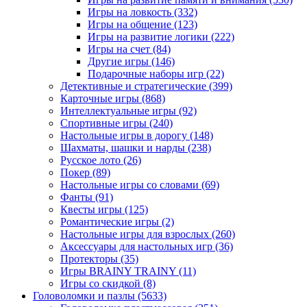
Игры на ловкость
(332)
Игры на общение
(123)
Игры на развитие логики
(222)
Игры на счет
(84)
Другие игры
(146)
Подарочные наборы игр
(22)
Детективные и стратегические
(399)
Карточные игры
(868)
Интеллектуальные игры
(92)
Спортивные игры
(240)
Настольные игры в дорогу
(148)
Шахматы, шашки и нарды
(238)
Русское лото
(26)
Покер
(89)
Настольные игры со словами
(69)
Фанты
(91)
Квесты игры
(125)
Романтические игры
(2)
Настольные игры для взрослых
(260)
Аксессуары для настольных игр
(36)
Протекторы
(35)
Игры BRAINY TRAINY
(11)
Игры со скидкой
(8)
Головоломки и пазлы
(5633)