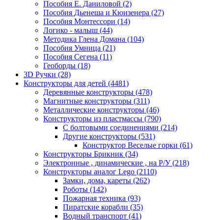
Пособия Е. Даниловой
(2)
Пособия Дьенеша и Кюизенера
(27)
Пособия Монтессори
(14)
Логико - малыш
(44)
Методика Глена Домана
(104)
Пособия Умница
(21)
Пособия Сегена
(11)
Геоборды
(18)
3D Ручки
(28)
Конструкторы для детей
(4481)
Деревянные конструкторы
(478)
Магнитные конструкторы
(311)
Металлические конструкторы
(46)
Конструкторы из пластмассы
(790)
С болтовыми соединениями
(214)
Другие конструкторы
(531)
Конструктор Веселые горки
(61)
Конструкторы Брикник
(34)
Электронные , динамические , на Р/У
(218)
Конструкторы аналог Lego
(2110)
Замки, дома, кареты
(262)
Роботы
(142)
Пожарная техника
(93)
Пиратские корабли
(35)
Водный транспорт
(41)