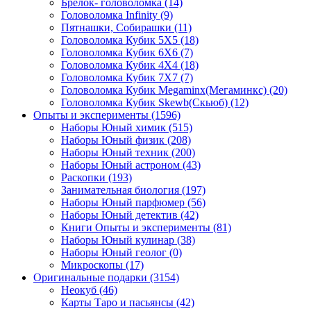
Брелок- головоломка
(14)
Головоломка Infinity
(9)
Пятнашки, Собирашки
(11)
Головоломка Кубик 5Х5
(18)
Головоломка Кубик 6Х6
(7)
Головоломка Кубик 4Х4
(18)
Головоломка Кубик 7Х7
(7)
Головоломка Кубик Megaminx(Мегаминкс)
(20)
Головоломка Кубик Skewb(Скьюб)
(12)
Опыты и эксперименты
(1596)
Наборы Юный химик
(515)
Наборы Юный физик
(208)
Наборы Юный техник
(200)
Наборы Юный астроном
(43)
Раскопки
(193)
Занимательная биология
(197)
Наборы Юный парфюмер
(56)
Наборы Юный детектив
(42)
Книги Опыты и эксперименты
(81)
Наборы Юный кулинар
(38)
Наборы Юный геолог
(0)
Микроскопы
(17)
Оригинальные подарки
(3154)
Неокуб
(46)
Карты Таро и пасьянсы
(42)