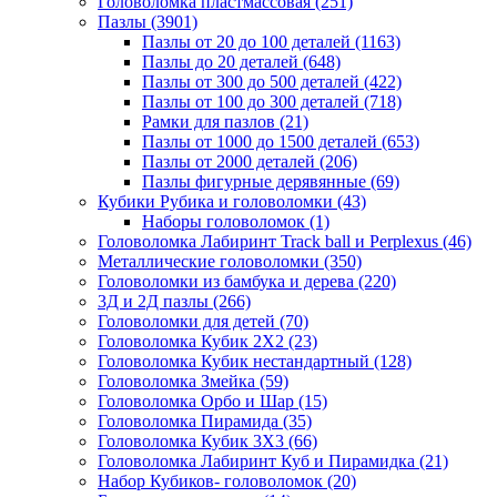
Головоломка пластмассовая
(251)
Пазлы
(3901)
Пазлы от 20 до 100 деталей
(1163)
Пазлы до 20 деталей
(648)
Пазлы от 300 до 500 деталей
(422)
Пазлы от 100 до 300 деталей
(718)
Рамки для пазлов
(21)
Пазлы от 1000 до 1500 деталей
(653)
Пазлы от 2000 деталей
(206)
Пазлы фигурные дерявянные
(69)
Кубики Рубика и головоломки
(43)
Наборы головоломок
(1)
Головоломка Лабиринт Track ball и Perplexus
(46)
Металлические головоломки
(350)
Головоломки из бамбука и дерева
(220)
3Д и 2Д пазлы
(266)
Головоломки для детей
(70)
Головоломка Кубик 2Х2
(23)
Головоломка Кубик нестандартный
(128)
Головоломка Змейка
(59)
Головоломка Орбо и Шар
(15)
Головоломка Пирамида
(35)
Головоломка Кубик 3Х3
(66)
Головоломка Лабиринт Куб и Пирамидка
(21)
Набор Кубиков- головоломок
(20)