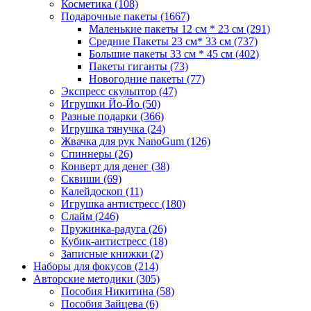
Косметика
(108)
Подарочные пакеты
(1667)
Маленькие пакеты 12 см * 23 см
(291)
Средние Пакеты 23 см* 33 см
(737)
Большие пакеты 33 см * 45 см
(402)
Пакеты гиганты
(73)
Новогодние пакеты
(77)
Экспресс скульптор
(47)
Игрушки Йо-Йо
(50)
Разные подарки
(366)
Игрушка тянучка
(24)
Жвачка для рук NanoGum
(126)
Спиннеры
(26)
Конверт для денег
(38)
Сквиши
(69)
Калейдоскоп
(11)
Игрушка антистресс
(180)
Слайм
(246)
Пружинка-радуга
(26)
Кубик-антистресс
(18)
Записные книжки
(2)
Наборы для фокусов
(214)
Авторские методики
(305)
Пособия Никитина
(58)
Пособия Зайцева
(6)