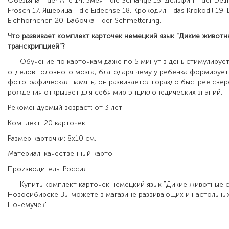
Обезьяна
- der Affe 14.
Змея
- die Schlange 15.
Дельфин
- der Delf
Frosch 17.
Ящерица
- die Eidechse 18.
Крокодил
- das Krokodil 19.
Eichhörnchen 20.
Бабочка - der Schmetterling.
Что развивает
комплект карточек немецкий язык "Дикие животн
транскрипцией"
?
Обучение по карточкам даже по 5 минут в день стимулирует 
отделов головного мозга, благодаря чему у ребёнка формирует
фотографическая память, он развивается гораздо быстрее свер
рождения открывает для себя мир энциклопедических знаний.
Рекомендуемый возраст: от 3 лет
Комплект: 20 карточек
Размер карточки: 8х10 см.
Материал: качественный картон
Производитель: Россия
Купить комплект карточек немецкий язык "Дикие животные с
Новосибирске Вы можете в магазине развивающих и настольных
Почемучек".