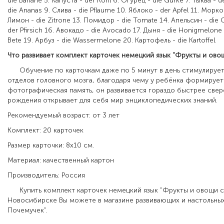
die Banane 5. Капуста - der Kohl 6. Огурец - die Gurke 7. Тыква - d
die Ananas 9. Слива - die Pflaume 10. Яблоко - der Apfel 11. Морко
Лимон - die Zitrone 13. Помидор - die Tomate 14. Апельсин - die 
der Pfirsich 16. Авокадо - die Avocado 17. Дыня - die Honigmelone 
Bete 19. Арбуз - die Wassermelone 20. Картофель - die Kartoffel.
Что
развивает
комплект
карточек
немецкий
язык
"
Фрукты
и
ово
Обучение по карточкам даже по 5 минут в день стимулирует 
отделов головного мозга, благодаря чему у ребёнка формирует
фотографическая память, он развивается гораздо быстрее свер
рождения открывает для себя мир энциклопедических знаний.
Рекомендуемый возраст: от 3 лет
Комплект: 20 карточек
Размер карточки: 8х10 см.
Материал: качественный картон
Производитель: Россия
Купить комплект карточек немецкий язык "Фрукты и овощи с
Новосибирске Вы можете в магазине развивающих и настольных
Почемучек".