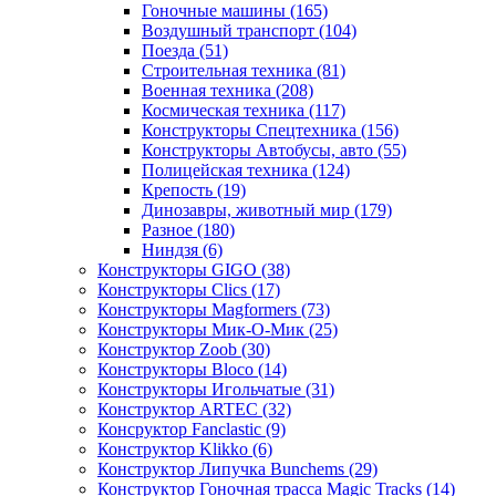
Гоночные машины
(165)
Воздушный транспорт
(104)
Поезда
(51)
Строительная техника
(81)
Военная техника
(208)
Космическая техника
(117)
Конструкторы Спецтехника
(156)
Конструкторы Автобусы, авто
(55)
Полицейская техника
(124)
Крепость
(19)
Динозавры, животный мир
(179)
Разное
(180)
Ниндзя
(6)
Конструкторы GIGO
(38)
Конструкторы Clics
(17)
Конструкторы Magformers
(73)
Конструкторы Мик-О-Мик
(25)
Конструктор Zoob
(30)
Конструкторы Bloco
(14)
Конструкторы Игольчатые
(31)
Конструктор ARTEC
(32)
Консруктор Fanclastic
(9)
Конструктор Klikko
(6)
Конструктор Липучка Bunchems
(29)
Конструктор Гоночная трасса Magic Tracks
(14)