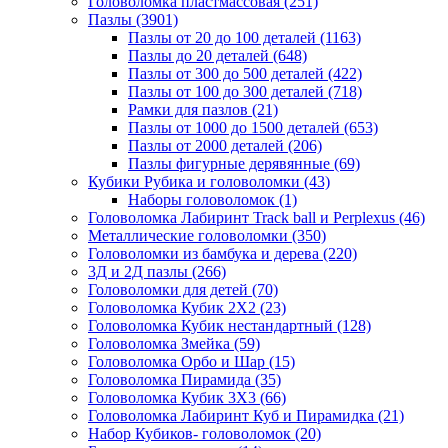
Головоломка пластмассовая
(251)
Пазлы
(3901)
Пазлы от 20 до 100 деталей
(1163)
Пазлы до 20 деталей
(648)
Пазлы от 300 до 500 деталей
(422)
Пазлы от 100 до 300 деталей
(718)
Рамки для пазлов
(21)
Пазлы от 1000 до 1500 деталей
(653)
Пазлы от 2000 деталей
(206)
Пазлы фигурные дерявянные
(69)
Кубики Рубика и головоломки
(43)
Наборы головоломок
(1)
Головоломка Лабиринт Track ball и Perplexus
(46)
Металлические головоломки
(350)
Головоломки из бамбука и дерева
(220)
3Д и 2Д пазлы
(266)
Головоломки для детей
(70)
Головоломка Кубик 2Х2
(23)
Головоломка Кубик нестандартный
(128)
Головоломка Змейка
(59)
Головоломка Орбо и Шар
(15)
Головоломка Пирамида
(35)
Головоломка Кубик 3Х3
(66)
Головоломка Лабиринт Куб и Пирамидка
(21)
Набор Кубиков- головоломок
(20)