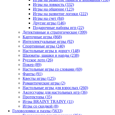
Игры на ловкость
(332)
Игры на общение
(123)
Игры на развитие логики
(222)
Игры на счет
(84)
Другие игры
(146)
Подарочные наборы игр
(22)
Детективные и стратегические
(399)
Карточные игры
(868)
Интеллектуальные игры
(92)
Спортивные игры
(240)
Настольные игры в дорогу
(148)
Шахматы, шашки и нарды
(238)
Русское лото
(26)
Покер
(89)
Настольные игры со словами
(69)
Фанты
(91)
Квесты игры
(125)
Романтические игры
(2)
Настольные игры для взрослых
(260)
Аксессуары для настольных игр
(36)
Протекторы
(35)
Игры BRAINY TRAINY
(11)
Игры со скидкой
(8)
Головоломки и пазлы
(5633)