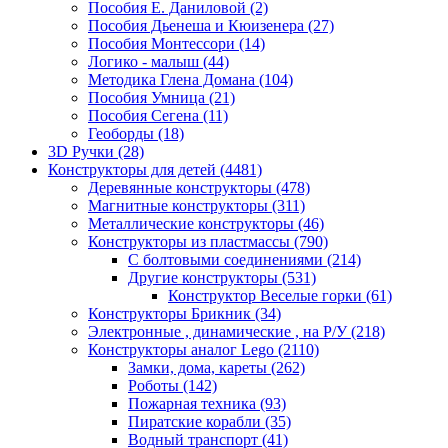
Пособия Е. Даниловой
(2)
Пособия Дьенеша и Кюизенера
(27)
Пособия Монтессори
(14)
Логико - малыш
(44)
Методика Глена Домана
(104)
Пособия Умница
(21)
Пособия Сегена
(11)
Геоборды
(18)
3D Ручки
(28)
Конструкторы для детей
(4481)
Деревянные конструкторы
(478)
Магнитные конструкторы
(311)
Металлические конструкторы
(46)
Конструкторы из пластмассы
(790)
С болтовыми соединениями
(214)
Другие конструкторы
(531)
Конструктор Веселые горки
(61)
Конструкторы Брикник
(34)
Электронные , динамические , на Р/У
(218)
Конструкторы аналог Lego
(2110)
Замки, дома, кареты
(262)
Роботы
(142)
Пожарная техника
(93)
Пиратские корабли
(35)
Водный транспорт
(41)