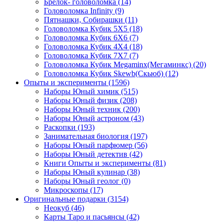
Брелок- головоломка
(14)
Головоломка Infinity
(9)
Пятнашки, Собирашки
(11)
Головоломка Кубик 5Х5
(18)
Головоломка Кубик 6Х6
(7)
Головоломка Кубик 4Х4
(18)
Головоломка Кубик 7Х7
(7)
Головоломка Кубик Megaminx(Мегаминкс)
(20)
Головоломка Кубик Skewb(Скьюб)
(12)
Опыты и эксперименты
(1596)
Наборы Юный химик
(515)
Наборы Юный физик
(208)
Наборы Юный техник
(200)
Наборы Юный астроном
(43)
Раскопки
(193)
Занимательная биология
(197)
Наборы Юный парфюмер
(56)
Наборы Юный детектив
(42)
Книги Опыты и эксперименты
(81)
Наборы Юный кулинар
(38)
Наборы Юный геолог
(0)
Микроскопы
(17)
Оригинальные подарки
(3154)
Неокуб
(46)
Карты Таро и пасьянсы
(42)