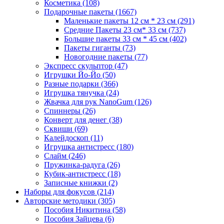
Косметика
(108)
Подарочные пакеты
(1667)
Маленькие пакеты 12 см * 23 см
(291)
Средние Пакеты 23 см* 33 см
(737)
Большие пакеты 33 см * 45 см
(402)
Пакеты гиганты
(73)
Новогодние пакеты
(77)
Экспресс скульптор
(47)
Игрушки Йо-Йо
(50)
Разные подарки
(366)
Игрушка тянучка
(24)
Жвачка для рук NanoGum
(126)
Спиннеры
(26)
Конверт для денег
(38)
Сквиши
(69)
Калейдоскоп
(11)
Игрушка антистресс
(180)
Слайм
(246)
Пружинка-радуга
(26)
Кубик-антистресс
(18)
Записные книжки
(2)
Наборы для фокусов
(214)
Авторские методики
(305)
Пособия Никитина
(58)
Пособия Зайцева
(6)