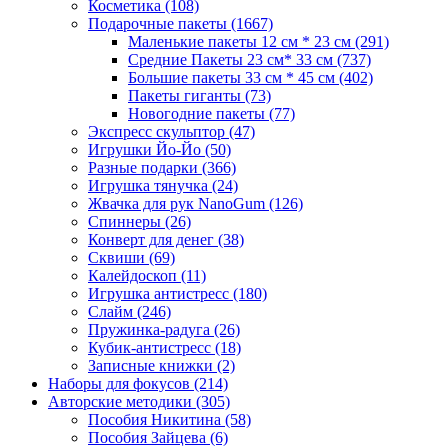
Косметика
(108)
Подарочные пакеты
(1667)
Маленькие пакеты 12 см * 23 см
(291)
Средние Пакеты 23 см* 33 см
(737)
Большие пакеты 33 см * 45 см
(402)
Пакеты гиганты
(73)
Новогодние пакеты
(77)
Экспресс скульптор
(47)
Игрушки Йо-Йо
(50)
Разные подарки
(366)
Игрушка тянучка
(24)
Жвачка для рук NanoGum
(126)
Спиннеры
(26)
Конверт для денег
(38)
Сквиши
(69)
Калейдоскоп
(11)
Игрушка антистресс
(180)
Слайм
(246)
Пружинка-радуга
(26)
Кубик-антистресс
(18)
Записные книжки
(2)
Наборы для фокусов
(214)
Авторские методики
(305)
Пособия Никитина
(58)
Пособия Зайцева
(6)