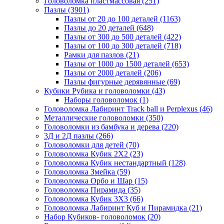
Головоломка пластмассовая
(251)
Пазлы
(3901)
Пазлы от 20 до 100 деталей
(1163)
Пазлы до 20 деталей
(648)
Пазлы от 300 до 500 деталей
(422)
Пазлы от 100 до 300 деталей
(718)
Рамки для пазлов
(21)
Пазлы от 1000 до 1500 деталей
(653)
Пазлы от 2000 деталей
(206)
Пазлы фигурные дерявянные
(69)
Кубики Рубика и головоломки
(43)
Наборы головоломок
(1)
Головоломка Лабиринт Track ball и Perplexus
(46)
Металлические головоломки
(350)
Головоломки из бамбука и дерева
(220)
3Д и 2Д пазлы
(266)
Головоломки для детей
(70)
Головоломка Кубик 2Х2
(23)
Головоломка Кубик нестандартный
(128)
Головоломка Змейка
(59)
Головоломка Орбо и Шар
(15)
Головоломка Пирамида
(35)
Головоломка Кубик 3Х3
(66)
Головоломка Лабиринт Куб и Пирамидка
(21)
Набор Кубиков- головоломок
(20)