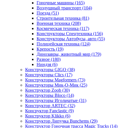
Гоночные машины
(165)
Воздушный транспорт
(104)
Поезда
(51)
Строительная техника
(81)
Военная техника
(208)
Космическая техника
(117)
Конструкторы Спецтехника
(156)
Конструкторы Автобусы, авто
(55)
Полицейская техника
(124)
Крепость
(19)
Динозавры, животный мир
(179)
Разное
(180)
Ниндзя
(6)
Конструкторы GIGO
(38)
Конструкторы Clics
(17)
Конструкторы Magformers
(73)
Конструкторы Мик-О-Мик
(25)
Конструктор Zoob
(30)
Конструкторы Bloco
(14)
Конструкторы Игольчатые
(31)
Конструктор ARTEC
(32)
Консруктор Fanclastic
(9)
Конструктор Klikko
(6)
Конструктор Липучка Bunchems
(29)
Конструктор Гоночная трасса Magic Tracks
(14)