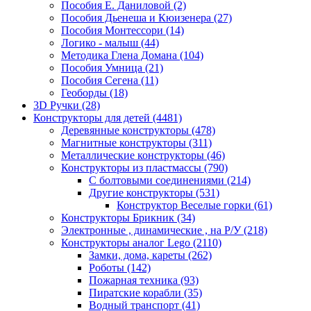
Пособия Е. Даниловой
(2)
Пособия Дьенеша и Кюизенера
(27)
Пособия Монтессори
(14)
Логико - малыш
(44)
Методика Глена Домана
(104)
Пособия Умница
(21)
Пособия Сегена
(11)
Геоборды
(18)
3D Ручки
(28)
Конструкторы для детей
(4481)
Деревянные конструкторы
(478)
Магнитные конструкторы
(311)
Металлические конструкторы
(46)
Конструкторы из пластмассы
(790)
С болтовыми соединениями
(214)
Другие конструкторы
(531)
Конструктор Веселые горки
(61)
Конструкторы Брикник
(34)
Электронные , динамические , на Р/У
(218)
Конструкторы аналог Lego
(2110)
Замки, дома, кареты
(262)
Роботы
(142)
Пожарная техника
(93)
Пиратские корабли
(35)
Водный транспорт
(41)