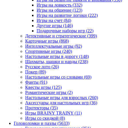
Игры на ловкость
(332)
Игры на общение
(123)
Игры на развитие логики
(222)
Игры на счет
(84)
Другие игры
(146)
Подарочные наборы игр
(22)
Детективные и стратегические
(399)
Карточные игры
(868)
Интеллектуальные игры
(92)
Спортивные игры
(240)
Настольные игры в дорогу
(148)
Шахматы, шашки и нарды
(238)
Русское лото
(26)
Покер
(89)
Настольные игры со словами
(69)
Фанты
(91)
Квесты игры
(125)
Романтические игры
(2)
Настольные игры для взрослых
(260)
Аксессуары для настольных игр
(36)
Протекторы
(35)
Игры BRAINY TRAINY
(11)
Игры со скидкой
(8)
Головоломки и пазлы
(5633)