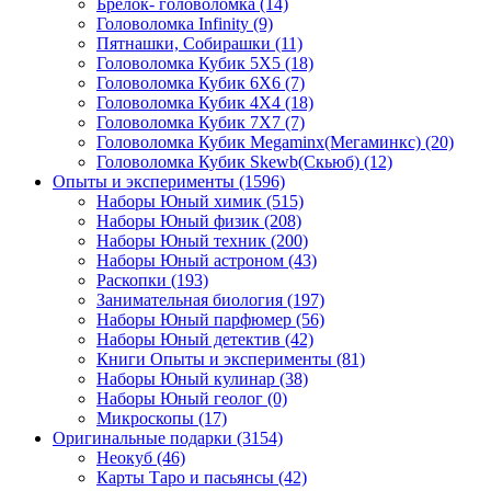
Брелок- головоломка
(14)
Головоломка Infinity
(9)
Пятнашки, Собирашки
(11)
Головоломка Кубик 5Х5
(18)
Головоломка Кубик 6Х6
(7)
Головоломка Кубик 4Х4
(18)
Головоломка Кубик 7Х7
(7)
Головоломка Кубик Megaminx(Мегаминкс)
(20)
Головоломка Кубик Skewb(Скьюб)
(12)
Опыты и эксперименты
(1596)
Наборы Юный химик
(515)
Наборы Юный физик
(208)
Наборы Юный техник
(200)
Наборы Юный астроном
(43)
Раскопки
(193)
Занимательная биология
(197)
Наборы Юный парфюмер
(56)
Наборы Юный детектив
(42)
Книги Опыты и эксперименты
(81)
Наборы Юный кулинар
(38)
Наборы Юный геолог
(0)
Микроскопы
(17)
Оригинальные подарки
(3154)
Неокуб
(46)
Карты Таро и пасьянсы
(42)