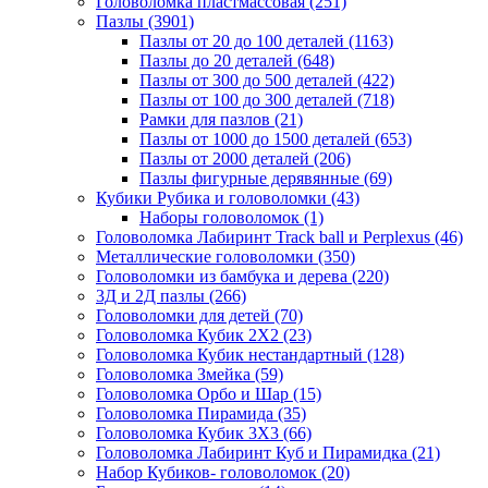
Головоломка пластмассовая
(251)
Пазлы
(3901)
Пазлы от 20 до 100 деталей
(1163)
Пазлы до 20 деталей
(648)
Пазлы от 300 до 500 деталей
(422)
Пазлы от 100 до 300 деталей
(718)
Рамки для пазлов
(21)
Пазлы от 1000 до 1500 деталей
(653)
Пазлы от 2000 деталей
(206)
Пазлы фигурные дерявянные
(69)
Кубики Рубика и головоломки
(43)
Наборы головоломок
(1)
Головоломка Лабиринт Track ball и Perplexus
(46)
Металлические головоломки
(350)
Головоломки из бамбука и дерева
(220)
3Д и 2Д пазлы
(266)
Головоломки для детей
(70)
Головоломка Кубик 2Х2
(23)
Головоломка Кубик нестандартный
(128)
Головоломка Змейка
(59)
Головоломка Орбо и Шар
(15)
Головоломка Пирамида
(35)
Головоломка Кубик 3Х3
(66)
Головоломка Лабиринт Куб и Пирамидка
(21)
Набор Кубиков- головоломок
(20)