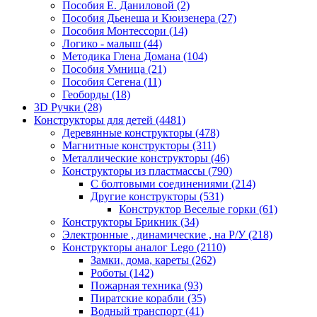
Пособия Е. Даниловой
(2)
Пособия Дьенеша и Кюизенера
(27)
Пособия Монтессори
(14)
Логико - малыш
(44)
Методика Глена Домана
(104)
Пособия Умница
(21)
Пособия Сегена
(11)
Геоборды
(18)
3D Ручки
(28)
Конструкторы для детей
(4481)
Деревянные конструкторы
(478)
Магнитные конструкторы
(311)
Металлические конструкторы
(46)
Конструкторы из пластмассы
(790)
С болтовыми соединениями
(214)
Другие конструкторы
(531)
Конструктор Веселые горки
(61)
Конструкторы Брикник
(34)
Электронные , динамические , на Р/У
(218)
Конструкторы аналог Lego
(2110)
Замки, дома, кареты
(262)
Роботы
(142)
Пожарная техника
(93)
Пиратские корабли
(35)
Водный транспорт
(41)