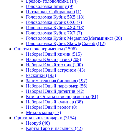
Брелок- головоломка
(14)
Головоломка Infinity
(9)
Пятнашки, Собирашки
(11)
Головоломка Кубик 5Х5
(18)
Головоломка Кубик 6Х6
(7)
Головоломка Кубик 4Х4
(18)
Головоломка Кубик 7Х7
(7)
Головоломка Кубик Megaminx(Мегаминкс)
(20)
Головоломка Кубик Skewb(Скьюб)
(12)
Опыты и эксперименты
(1596)
Наборы Юный химик
(515)
Наборы Юный физик
(208)
Наборы Юный техник
(200)
Наборы Юный астроном
(43)
Раскопки
(193)
Занимательная биология
(197)
Наборы Юный парфюмер
(56)
Наборы Юный детектив
(42)
Книги Опыты и эксперименты
(81)
Наборы Юный кулинар
(38)
Наборы Юный геолог
(0)
Микроскопы
(17)
Оригинальные подарки
(3154)
Неокуб
(46)
Карты Таро и пасьянсы
(42)