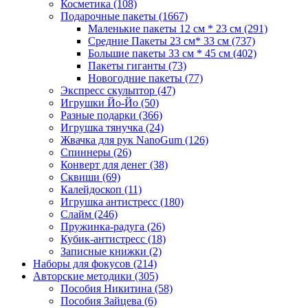
Косметика
(108)
Подарочные пакеты
(1667)
Маленькие пакеты 12 см * 23 см
(291)
Средние Пакеты 23 см* 33 см
(737)
Большие пакеты 33 см * 45 см
(402)
Пакеты гиганты
(73)
Новогодние пакеты
(77)
Экспресс скульптор
(47)
Игрушки Йо-Йо
(50)
Разные подарки
(366)
Игрушка тянучка
(24)
Жвачка для рук NanoGum
(126)
Спиннеры
(26)
Конверт для денег
(38)
Сквиши
(69)
Калейдоскоп
(11)
Игрушка антистресс
(180)
Слайм
(246)
Пружинка-радуга
(26)
Кубик-антистресс
(18)
Записные книжки
(2)
Наборы для фокусов
(214)
Авторские методики
(305)
Пособия Никитина
(58)
Пособия Зайцева
(6)