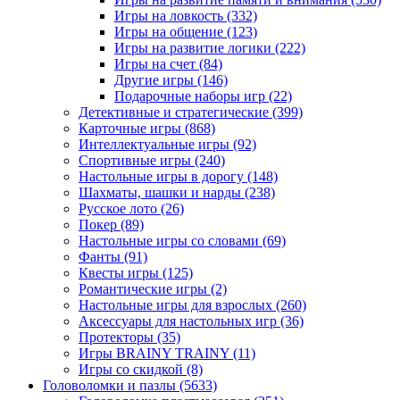
Игры на ловкость
(332)
Игры на общение
(123)
Игры на развитие логики
(222)
Игры на счет
(84)
Другие игры
(146)
Подарочные наборы игр
(22)
Детективные и стратегические
(399)
Карточные игры
(868)
Интеллектуальные игры
(92)
Спортивные игры
(240)
Настольные игры в дорогу
(148)
Шахматы, шашки и нарды
(238)
Русское лото
(26)
Покер
(89)
Настольные игры со словами
(69)
Фанты
(91)
Квесты игры
(125)
Романтические игры
(2)
Настольные игры для взрослых
(260)
Аксессуары для настольных игр
(36)
Протекторы
(35)
Игры BRAINY TRAINY
(11)
Игры со скидкой
(8)
Головоломки и пазлы
(5633)