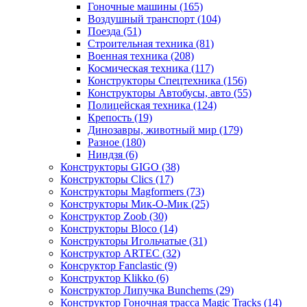
Гоночные машины
(165)
Воздушный транспорт
(104)
Поезда
(51)
Строительная техника
(81)
Военная техника
(208)
Космическая техника
(117)
Конструкторы Спецтехника
(156)
Конструкторы Автобусы, авто
(55)
Полицейская техника
(124)
Крепость
(19)
Динозавры, животный мир
(179)
Разное
(180)
Ниндзя
(6)
Конструкторы GIGO
(38)
Конструкторы Clics
(17)
Конструкторы Magformers
(73)
Конструкторы Мик-О-Мик
(25)
Конструктор Zoob
(30)
Конструкторы Bloco
(14)
Конструкторы Игольчатые
(31)
Конструктор ARTEC
(32)
Консруктор Fanclastic
(9)
Конструктор Klikko
(6)
Конструктор Липучка Bunchems
(29)
Конструктор Гоночная трасса Magic Tracks
(14)