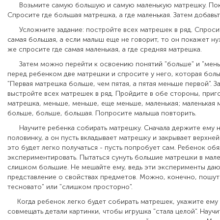
Возьмите самую большую и самую маленькую матрешку. Пок
Спросите где большая матрешка, а где маленькая. Затем добавь
Усложните задание: постройте всех матрешек в ряд. Спросите
самая большая, а если малыш еще не говорит, то он покажет н
же спросите где самая маленькая, а где средняя матрешка.
Затем можно перейти к освоению понятий "больше" и "меньш
перед ребенком две матрешки и спросите у него, которая боль
"Первая матрешка больше, чем пятая, а пятая меньше первой". З
выстройте всех матрешек в ряд. Пройдите в обе стороны, приг
матрешка, меньше, меньше, еще меньше, маленькая; маленькая 
больше, больше, большая. Попросите малыша повторить.
Научите ребенка собирать матрешку. Сначала держите ему
половинку, а он пусть вкладывает матрешку и закрывает верхней
это будет легко получаться - пусть попробует сам. Ребенок обя
экспериментировать. Пытаться сунуть большие матрешки в мален
слишком большие. Не мешайте ему, ведь эти эксперименты даю
представление о свойствах предметов. Можно, конечно, пошути
тесновато" или "слишком просторно".
Когда ребенок легко будет собирать матрешек, укажите ему н
совмещать детали картинки, чтобы игрушка "стала целой". Научи