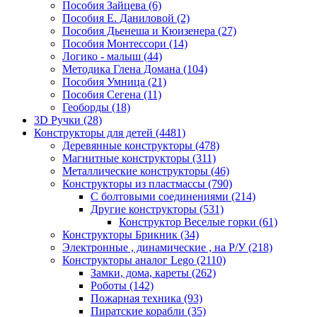
Пособия Зайцева
(6)
Пособия Е. Даниловой
(2)
Пособия Дьенеша и Кюизенера
(27)
Пособия Монтессори
(14)
Логико - малыш
(44)
Методика Глена Домана
(104)
Пособия Умница
(21)
Пособия Сегена
(11)
Геоборды
(18)
3D Ручки
(28)
Конструкторы для детей
(4481)
Деревянные конструкторы
(478)
Магнитные конструкторы
(311)
Металлические конструкторы
(46)
Конструкторы из пластмассы
(790)
С болтовыми соединениями
(214)
Другие конструкторы
(531)
Конструктор Веселые горки
(61)
Конструкторы Брикник
(34)
Электронные , динамические , на Р/У
(218)
Конструкторы аналог Lego
(2110)
Замки, дома, кареты
(262)
Роботы
(142)
Пожарная техника
(93)
Пиратские корабли
(35)