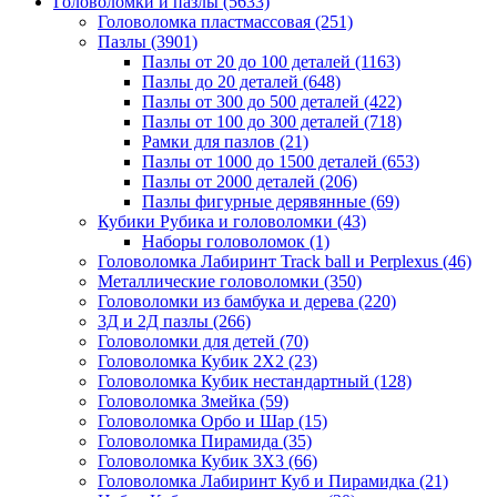
Головоломки и пазлы
(5633)
Головоломка пластмассовая
(251)
Пазлы
(3901)
Пазлы от 20 до 100 деталей
(1163)
Пазлы до 20 деталей
(648)
Пазлы от 300 до 500 деталей
(422)
Пазлы от 100 до 300 деталей
(718)
Рамки для пазлов
(21)
Пазлы от 1000 до 1500 деталей
(653)
Пазлы от 2000 деталей
(206)
Пазлы фигурные дерявянные
(69)
Кубики Рубика и головоломки
(43)
Наборы головоломок
(1)
Головоломка Лабиринт Track ball и Perplexus
(46)
Металлические головоломки
(350)
Головоломки из бамбука и дерева
(220)
3Д и 2Д пазлы
(266)
Головоломки для детей
(70)
Головоломка Кубик 2Х2
(23)
Головоломка Кубик нестандартный
(128)
Головоломка Змейка
(59)
Головоломка Орбо и Шар
(15)
Головоломка Пирамида
(35)
Головоломка Кубик 3Х3
(66)
Головоломка Лабиринт Куб и Пирамидка
(21)