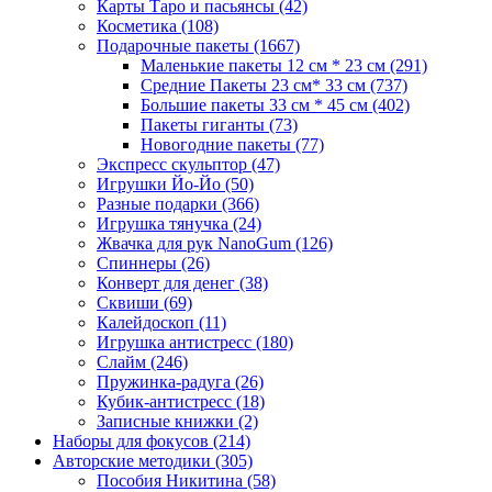
Карты Таро и пасьянсы
(42)
Косметика
(108)
Подарочные пакеты
(1667)
Маленькие пакеты 12 см * 23 см
(291)
Средние Пакеты 23 см* 33 см
(737)
Большие пакеты 33 см * 45 см
(402)
Пакеты гиганты
(73)
Новогодние пакеты
(77)
Экспресс скульптор
(47)
Игрушки Йо-Йо
(50)
Разные подарки
(366)
Игрушка тянучка
(24)
Жвачка для рук NanoGum
(126)
Спиннеры
(26)
Конверт для денег
(38)
Сквиши
(69)
Калейдоскоп
(11)
Игрушка антистресс
(180)
Слайм
(246)
Пружинка-радуга
(26)
Кубик-антистресс
(18)
Записные книжки
(2)
Наборы для фокусов
(214)
Авторские методики
(305)
Пособия Никитина
(58)