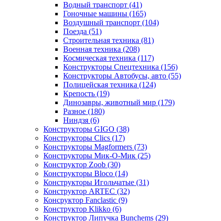
Водный транспорт
(41)
Гоночные машины
(165)
Воздушный транспорт
(104)
Поезда
(51)
Строительная техника
(81)
Военная техника
(208)
Космическая техника
(117)
Конструкторы Спецтехника
(156)
Конструкторы Автобусы, авто
(55)
Полицейская техника
(124)
Крепость
(19)
Динозавры, животный мир
(179)
Разное
(180)
Ниндзя
(6)
Конструкторы GIGO
(38)
Конструкторы Clics
(17)
Конструкторы Magformers
(73)
Конструкторы Мик-О-Мик
(25)
Конструктор Zoob
(30)
Конструкторы Bloco
(14)
Конструкторы Игольчатые
(31)
Конструктор ARTEC
(32)
Консруктор Fanclastic
(9)
Конструктор Klikko
(6)
Конструктор Липучка Bunchems
(29)