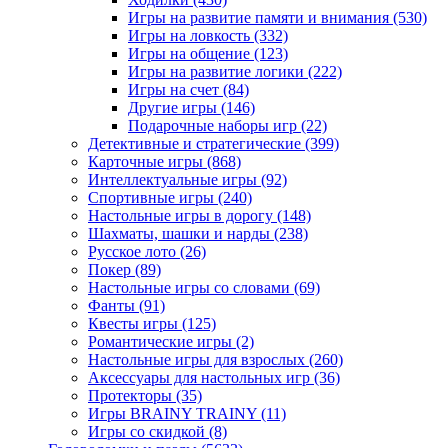
Игры на развитие памяти и внимания
(530)
Игры на ловкость
(332)
Игры на общение
(123)
Игры на развитие логики
(222)
Игры на счет
(84)
Другие игры
(146)
Подарочные наборы игр
(22)
Детективные и стратегические
(399)
Карточные игры
(868)
Интеллектуальные игры
(92)
Спортивные игры
(240)
Настольные игры в дорогу
(148)
Шахматы, шашки и нарды
(238)
Русское лото
(26)
Покер
(89)
Настольные игры со словами
(69)
Фанты
(91)
Квесты игры
(125)
Романтические игры
(2)
Настольные игры для взрослых
(260)
Аксессуары для настольных игр
(36)
Протекторы
(35)
Игры BRAINY TRAINY
(11)
Игры со скидкой
(8)