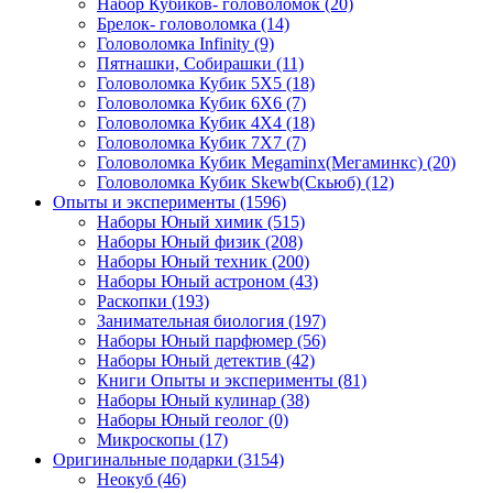
Набор Кубиков- головоломок
(20)
Брелок- головоломка
(14)
Головоломка Infinity
(9)
Пятнашки, Собирашки
(11)
Головоломка Кубик 5Х5
(18)
Головоломка Кубик 6Х6
(7)
Головоломка Кубик 4Х4
(18)
Головоломка Кубик 7Х7
(7)
Головоломка Кубик Megaminx(Мегаминкс)
(20)
Головоломка Кубик Skewb(Скьюб)
(12)
Опыты и эксперименты
(1596)
Наборы Юный химик
(515)
Наборы Юный физик
(208)
Наборы Юный техник
(200)
Наборы Юный астроном
(43)
Раскопки
(193)
Занимательная биология
(197)
Наборы Юный парфюмер
(56)
Наборы Юный детектив
(42)
Книги Опыты и эксперименты
(81)
Наборы Юный кулинар
(38)
Наборы Юный геолог
(0)
Микроскопы
(17)
Оригинальные подарки
(3154)
Неокуб
(46)